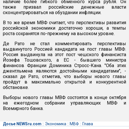
наличие более гибкого обменного курса рубля. Он
также призвал российские денежные власти
сконцентрироваться на обуздании инфляции.
В то же время МВФ считает, что перспективы развития
российской экономики достаточно хороши, а темпы
роста сохранятся по-прежнему на высоком уровне.
Де Рато не стал комментировать перспективы
выдвинутого Россией кандидата на пост главы МВФ.
Россия выдвинула на этот пост чешского финансиста
Йозефа Тошовского, а ЕС - бывшего министра
финансов Франции Доминика Стросс-Кана. "Оба этих
джентльмена являются достойными кандидатами", -
сказал де Рато, отметив, что выборы нового главы
пройдут в максимально открытой и конкурентной
обстановке.
Выборы нового главы МВФ состоятся в конце октября
на ежегодном собрании управляющих МВФ и
Всемирного банка.
Досье NEWSru.com
::
Экономика
::
МВФ
::
Глава