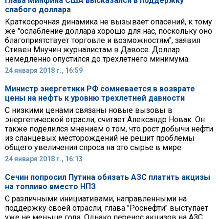
Глава Минфина США высказался в поддержку
слабого доллара
Краткосрочная динамика не вызывает опасений, к тому
же "ослабление доллара хорошо для нас, поскольку оно
благоприятствует торговле и возможностям", заявил
Стивен Мнучин журналистам в Давосе. Доллар
немедленно опустился до трехлетнего минимума.
24 января 2018 г., 16:59
Министр энергетики РФ сомневается в возврате
цены на нефть к уровню трехлетней давности
С низкими ценами связаны новые вызовы в
энергетической отрасли, считает Александр Новак. Он
также поделился мнением о том, что рост добычи нефти
из сланцевых месторождений не решит проблемы
общего увеличения спроса на это сырье в мире.
24 января 2018 г., 16:13
Сечин попросил Путина обязать АЗС платить акцизы
на топливо вместо НПЗ
С различными инициативами, направленными на
поддержку своей отрасли, глава "Роснефти" выступает
уже не меньше года. Однако перенос акцизов на АЗС