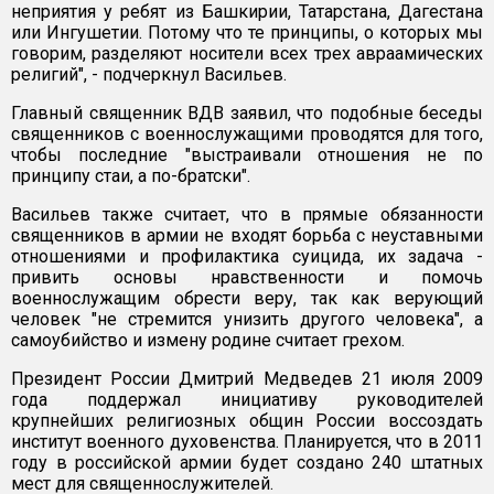
неприятия у ребят из Башкирии, Татарстана, Дагестана
или Ингушетии. Потому что те принципы, о которых мы
говорим, разделяют носители всех трех авраамических
религий", - подчеркнул Васильев.
Главный священник ВДВ заявил, что подобные беседы
священников с военнослужащими проводятся для того,
чтобы последние "выстраивали отношения не по
принципу стаи, а по-братски".
Васильев также считает, что в прямые обязанности
священников в армии не входят борьба с неуставными
отношениями и профилактика суицида, их задача -
привить основы нравственности и помочь
военнослужащим обрести веру, так как верующий
человек "не стремится унизить другого человека", а
самоубийство и измену родине считает грехом.
Президент России Дмитрий Медведев 21 июля 2009
года поддержал инициативу руководителей
крупнейших религиозных общин России воссоздать
институт военного духовенства. Планируется, что в 2011
году в российской армии будет создано 240 штатных
мест для священнослужителей.