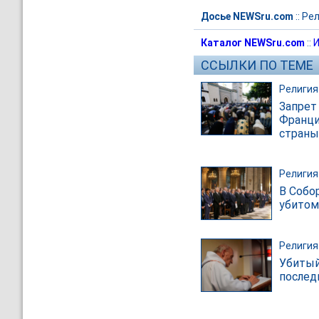
Досье NEWSru.com
::
Рел
Каталог NEWSru.com
::
И
ССЫЛКИ ПО ТЕМЕ
Религия
Запрет
Франци
страны
Религия
В Собо
убитом
Религия
Убитый
послед