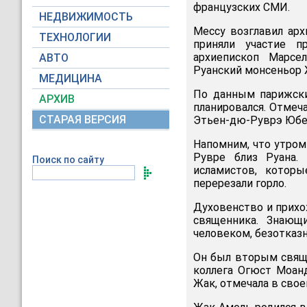
французских СМИ.
НЕДВИЖИМОСТЬ
Мессу возглавил ар
ТЕХНОЛОГИИ
приняли участие п
архиепископ Марс
АВТО
Руанский монсеньор 
МЕДИЦИНА
По данным парижски
АРХИВ
планировался. Отмеча
СТАРАЯ ВЕРСИЯ
Этьен-дю-Руврэ Юбе
Напомним, что утром
Рувре близ Руана.
Поиск по сайту
исламистов, котор
перерезали горло.
Духовенство и прих
священника. Знающ
человеком, безотказ
Он был вторым свящ
коллега Огюст Моанд
Жак, отмечала в сво