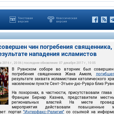
Текстовая
Классическая
версия
версия
совершен чин погребения священника,
езультате нападения исламистов
во вторник был совершен чин погребения священника Жака
 результате захвата исламистами католического храма в
Сент-Этьен-дю-Руврэ близ города Руан
 2016 г., 20:06 | последнее обновление: 07 декабря 2017 г., 10:05
В Руанском соборе во вторник был совершен
погребения священника Жака Амеля,
погибше
результате захвата исламистами католического хр
населенном пункте Сент-Этьен-дю-Руврэ близ Руан
На похоронах, в частности, присутствовали глав
Франции Бернар Казнев, представители местн
региональных властей. На месте провед
мероприятия действовали повышенные 
щает портал
"Интерфакс-Религия"
со ссылкой на информ