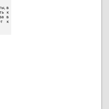
ты, в
ть к
ова в
ют к