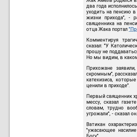
Жак Амель родился в 
два года исполнилос
уходить на пенсию в 
жизни прихода", - 
священника на пенси
отца Жака портал
"Пр
Комментируя траги
сказал: "У Католиче
прошу не поддаватьс
Но мы видим, в каком
Прихожане заявили
скромным", рассказа
катехизиса, которые
ценили в приходе".
Первый священник х
мессу, сказал газет
словам, трудно воо
угрожали", - сказал он
Ватикан охарактери
"ужасающее насилие
Богу".