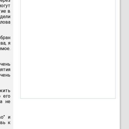
Через
могут
тие в
идели
слова
бран
ва, я
имое.
чень
нятия
очень
ужить
о его
да не
о" и
вь к