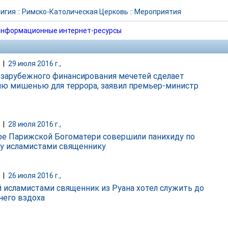
игия
::
Римско-Католическая Церковь
::
Мероприятия
нформационные интернет-ресурсы
|
29 июля 2016 г.,
 зарубежного финансирования мечетей сделает
ю мишенью для террора, заявил премьер-министр
|
28 июля 2016 г.,
ре Парижской Богоматери совершили панихиду по
у исламистами священнику
|
26 июля 2016 г.,
 исламистами священник из Руана хотел служить до
него вздоха