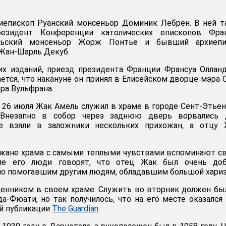
хиепископ Руанский монсеньор Доминик Лебрен. В ней 
резидент Конференции католических епископов Фран
ельский монсеньор Жорж Понтье и бывший архиепи
Жан-Шарль Декуб.
х изданий, приезд президента Франции Франсуа Оллан
ется, что накануне он принял в Елисейском дворце мэра 
ра Вульфрана.
 26 июля Жак Амель служил в храме в городе Сент-Этье
 Внезапно в собор через заднюю дверь ворвались 
ые взяли в заложники нескольких прихожан, а отцу 
ожане храма с самыми теплыми чувствами вспоминают с
ие его люди говорят, что отец Жак был очень до
но помогавшим другим людям, обладавшим большой хари
енником в своем храме. Служить во вторник должен бы
а-Фюати, но так получилось, что на его месте оказался
ей публикации
The Guardian
.