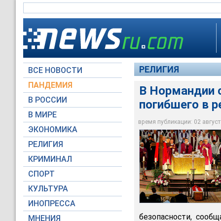
РЕЛИГИЯ
ВСЕ НОВОСТИ
ПАНДЕМИЯ
В Нормандии 
В РОССИИ
погибшего в р
В Руанском соборе 
Амеля, погибшего в
В МИРЕ
населенном пункте 
время публикации: 02 августа
ЭКОНОМИКА
Reuters
РЕЛИГИЯ
КРИМИНАЛ
СПОРТ
КУЛЬТУРА
ИНОПРЕССА
безопасности, сооб
МНЕНИЯ