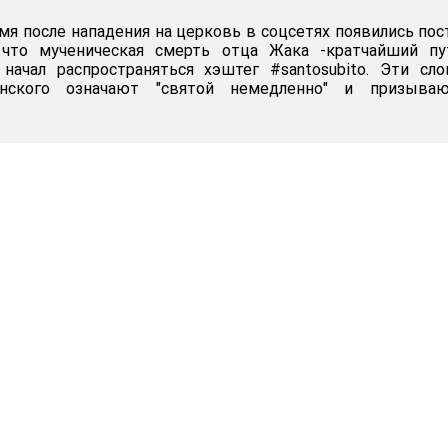
мя после нападения на церковь в соцсетях появились пос
 что мученическая смерть отца Жака -кратчайший пу
 начал распространяться хэштег #santosubito. Эти сл
янского означают "святой немедленно" и призыва