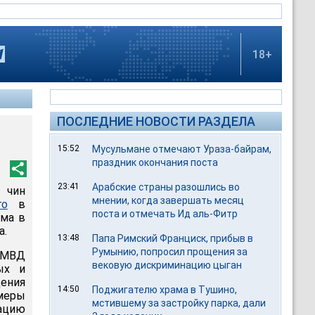
18+
ПОСЛЕДНИЕ НОВОСТИ РАЗДЕЛА
15:52
Мусульмане отмечают Ураза-байрам,
праздник окончания поста
23:41
Арабские страны разошлись во
 чин
мнении, когда завершать месяц
го
в
поста и отмечать Ид аль-Фитр
ама в
а.
13:48
Папа Римский Франциск, прибыв в
Румынию, попросил прощения за
а МВД
вековую дискриминацию цыган
ых и
ения
14:50
Поджигателю храма в Тушино,
меры
мстившему за застройку парка, дали
ацию