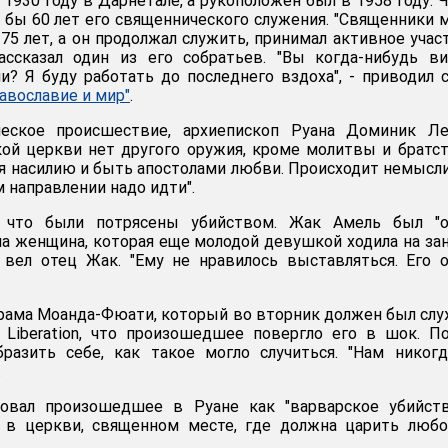
1930 году в Дарнетале, а рукоположен был в 1958 году. 
ь бы 60 лет его священнического служения. "Священники 
75 лет, а он продолжал служить, принимал активное учас
рассказал один из его собратьев. "Вы когда-нибудь в
и? Я буду работать до последнего вздоха", - приводил 
авославие и мир"
.
ческое происшествие, архиепископ Руана Доминик Ле
ской церкви нет другого оружия, кроме молитвы и братст
я насилию и быть апостолами любви. Происходит немысл
 направлении надо идти".
, что были потрясены убийством. Жак Амель был "о
ла женщина, которая еще молодой девушкой ходила на за
 вел отец Жак. "Ему не нравилось выставляться. Его 
рама Моанда-Фюати, который во вторник должен был сл
е Liberation, что произошедшее повергло его в шок. П
бразить себе, как такое могло случиться. "Нам никог
.
зовал произошедшее в Руане как "варварское убийств
 в церкви, священном месте, где должна царить любо