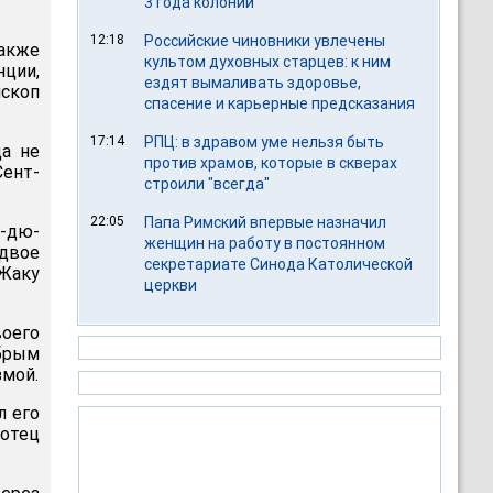
3 года колонии
12:18
Российские чиновники увлечены
также
культом духовных старцев: к ним
ции,
ездят вымаливать здоровье,
скоп
спасение и карьерные предсказания
17:14
РПЦ: в здравом уме нельзя быть
да не
против храмов, которые в скверах
Сент-
строили "всегда"
22:05
Папа Римский впервые назначил
н-дю-
женщин на работу в постоянном
двое
секретариате Синода Католической
Жаку
церкви
воего
брым
змой.
л его
 отец