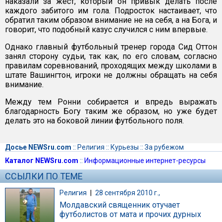
наказали за жест, который он привык делать после
каждого забитого им гола. Подросток настаивает, что
обратил таким образом внимание не на себя, а на Бога, и
говорит, что подобный казус случился с ним впервые.
Однако главный футбольный тренер города Сид Оттон
занял сторону судьи, так как, по его словам, согласно
правилам соревнований, проходящих между школами в
штате Вашингтон, игроки не должны обращать на себя
внимание.
Между тем Ронни собирается и впредь выражать
благодарность Богу таким же образом, но уже будет
делать это на боковой линии футбольного поля.
Досье NEWSru.com
::
Религия
::
Курьезы
::
За рубежом
Каталог NEWSru.com
::
Информационные интернет-ресурсы
ССЫЛКИ ПО ТЕМЕ
Религия
|
28 сентября 2010 г.,
Молдавский священник отучает
футболистов от мата и прочих дурных