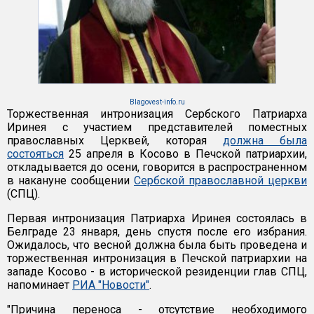
Blagovest-info.ru
Торжественная интронизация Сербского Патриарха
Иринея с участием представителей поместных
православных Церквей, которая
должна была
состояться
25 апреля в Косово в Печской патриархии,
откладывается до осени, говорится в распространенном
в накануне сообщении
Сербской православной церкви
(СПЦ).
Первая интронизация Патриарха Иринея состоялась в
Белграде 23 января, день спустя после его избрания.
Ожидалось, что весной должна была быть проведена и
торжественная интронизация в Печской патриархии на
западе Косово - в исторической резиденции глав СПЦ,
напоминает
РИА "Новости"
.
"Причина переноса - отсутствие необходимого