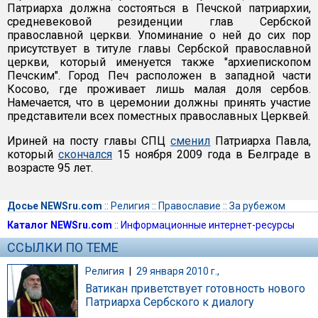
Патриарха должна состояться в Печской патриархии,
средневековой резиденции глав Сербской
православной церкви. Упоминание о ней до сих пор
присутствует в титуле главы Сербской православной
церкви, который именуется также "архиепископом
Печским". Город Печ расположен в западной части
Косово, где проживает лишь малая доля сербов.
Намечается, что в церемонии должны принять участие
представители всех поместных православных Церквей.
Ириней на посту главы СПЦ
сменил
Патриарха Павла,
который
скончался
15 ноября 2009 года в Белграде в
возрасте 95 лет.
Досье NEWSru.com
::
Религия
::
Православие
::
За рубежом
Каталог NEWSru.com
::
Информационные интернет-ресурсы
ССЫЛКИ ПО ТЕМЕ
Религия
|
29 января 2010 г.,
Ватикан приветствует готовность нового
Патриарха Сербского к диалогу