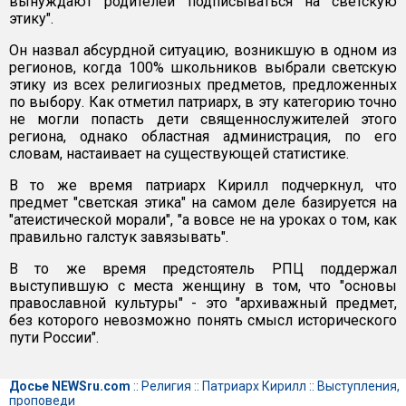
вынуждают родителей подписываться на светскую
этику".
Он назвал абсурдной ситуацию, возникшую в одном из
регионов, когда 100% школьников выбрали светскую
этику из всех религиозных предметов, предложенных
по выбору. Как отметил патриарх, в эту категорию точно
не могли попасть дети священнослужителей этого
региона, однако областная администрация, по его
словам, настаивает на существующей статистике.
В то же время патриарх Кирилл подчеркнул, что
предмет "светская этика" на самом деле базируется на
"атеистической морали", "а вовсе не на уроках о том, как
правильно галстук завязывать".
В то же время предстоятель РПЦ поддержал
выступившую с места женщину в том, что "основы
православной культуры" - это "архиважный предмет,
без которого невозможно понять смысл исторического
пути России".
Досье NEWSru.com
::
Религия
::
Патриарх Кирилл
::
Выступления,
проповеди