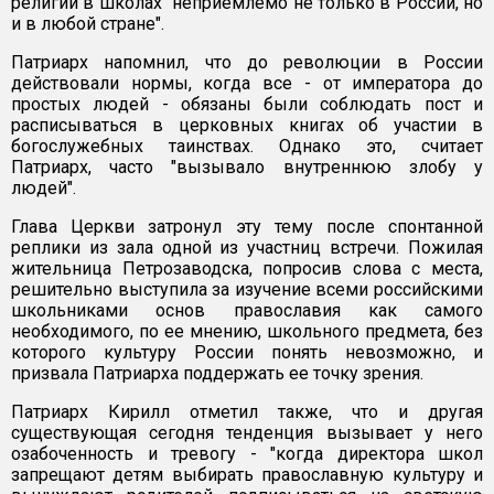
религии в школах "неприемлемо не только в России, но
и в любой стране".
Патриарх напомнил, что до революции в России
действовали нормы, когда все - от императора до
простых людей - обязаны были соблюдать пост и
расписываться в церковных книгах об участии в
богослужебных таинствах. Однако это, считает
Патриарх, часто "вызывало внутреннюю злобу у
людей".
Глава Церкви затронул эту тему после спонтанной
реплики из зала одной из участниц встречи. Пожилая
жительница Петрозаводска, попросив слова с места,
решительно выступила за изучение всеми российскими
школьниками основ православия как самого
необходимого, по ее мнению, школьного предмета, без
которого культуру России понять невозможно, и
призвала Патриарха поддержать ее точку зрения.
Патриарх Кирилл отметил также, что и другая
существующая сегодня тенденция вызывает у него
озабоченность и тревогу - "когда директора школ
запрещают детям выбирать православную культуру и