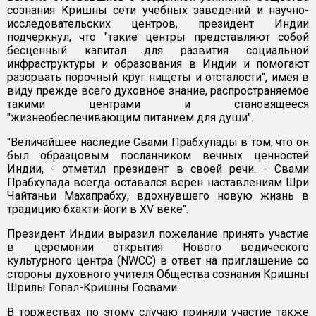
сознания Кришны сети учебных заведений и научно-
исследовательских центров, президент Индии
подчеркнул, что "такие центры представляют собой
бесценный капитал для развития социальной
инфраструктуры и образования в Индии и помогают
разорвать порочный круг нищеты и отсталости", имея в
виду прежде всего духовное знание, распространяемое
такими центрами и становящееся
"жизнеобеспечивающим питанием для души".
"Величайшее наследие Свами Прабхупады в том, что он
был образцовым посланником вечных ценностей
Индии, - отметил президент в своей речи. - Свами
Прабхупада всегда оставался верен наставлениям Шри
Чайтаньи Махапрабху, вдохнувшего новую жизнь в
традицию бхакти-йоги в XV веке".
Президент Индии выразил пожелание принять участие
в церемонии открытия Нового ведического
культурного центра (NWCC) в ответ на приглашение со
стороны духовного учителя Общества сознания Кришны
Шрилы Гопал-Кришны Госвами.
В торжествах по этому случаю приняли участие также