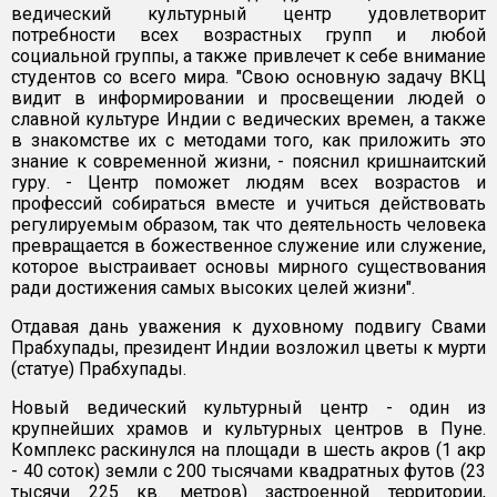
ведический культурный центр удовлетворит
потребности всех возрастных групп и любой
социальной группы, а также привлечет к себе внимание
студентов со всего мира. "Свою основную задачу ВКЦ
видит в информировании и просвещении людей о
славной культуре Индии с ведических времен, а также
в знакомстве их с методами того, как приложить это
знание к современной жизни, - пояснил кришнаитский
гуру. - Центр поможет людям всех возрастов и
профессий собираться вместе и учиться действовать
регулируемым образом, так что деятельность человека
превращается в божественное служение или служение,
которое выстраивает основы мирного существования
ради достижения самых высоких целей жизни".
Отдавая дань уважения к духовному подвигу Свами
Прабхупады, президент Индии возложил цветы к мурти
(статуе) Прабхупады.
Новый ведический культурный центр - один из
крупнейших храмов и культурных центров в Пуне.
Комплекс раскинулся на площади в шесть акров (1 акр
- 40 соток) земли с 200 тысячами квадратных футов (23
тысячи 225 кв. метров) застроенной территории,