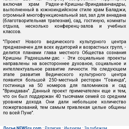
включая храм Радхи-и-Кришны-Вриндаванчандры,
выполненный в южноиндийском стиле храм Баладжи,
огромный многофункциональный зал, зал для аннадана
(благотворительная трапезная), сад, гостиную, комнаты
отдыха, несколько конференц-залов и учебных
классов.
"Проект Нового ведического культурного центра
предназначен для всех аудиторий и возрастных групп, -
делится планами глава местного Общества сознания
Кришны Радхешьям-дас. - Эти социальные проекты
направлены на всестороннее духовное, социальное и
интеллектуальное развитие личности. На следующем
этапе развития Ведического культурного центра
появится большой 250-местный ресторан "Говинда",
гостиница на 50 номеров для паломников и сад
"Вриндаван". Данный проект примечателен еще и тем,
что он был поддержан 40 тысячами семей со средним
уровнем дохода. Они дали небольшое количество
пожертвований, тем самым привлекая целые общины
по всей Пуне".
Досье NEWSru.com
::
Религия
::
Индуизм
::
За рубежом