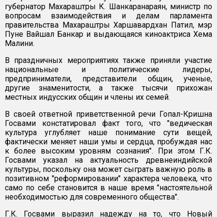
губернатор Махараштры К. Шанкаранараян, министр по
вопросам взаимодействия и делам парламента
правительства Махараштры Харшавардхан Патил, мэр
Пуне Вайшал Банкар и выдающаяся киноактриса Хема
Малини.
В праздничных мероприятиях также приняли участие
национальные и политические лидеры,
предприниматели, представители общин, ученые,
другие знаменитости, а также тысячи прихожан
местных индусских общин и члены их семей.
В своей ответной приветственной речи Гопал-Кришна
Госвами констатировал факт того, что "ведическая
культура углубляет наше понимание сути вещей,
фактически меняет наши умы и сердца, пробуждая нас
к более высоким уровням сознания". При этом Г.К.
Госвами указал на актуальность древнеиндийской
культуры, поскольку она может сыграть важную роль в
позитивном "реформировании" характера человека, что
само по себе становится в наше время "настоятельной
необходимостью для современного общества".
Г.К. Госвами выразил надежду на то, что Новый