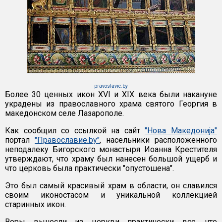
pravoslavie.by
Более 30 ценных икон XVI и XIX века были накануне
украдены из православного храма святого Георгия в
македонском селе Лазарополе.
Как сообщил со ссылкой на сайт
"Нова Македонија"
портал
"Православие.by"
, насельники расположенного
неподалеку Бигорского монастыря Иоанна Крестителя
утверждают, что храму был нанесен большой ущерб и
что церковь была практически "опустошена".
Это был самый красивый храм в области, он славился
своим иконостасом и уникальной коллекцией
старинных икон.
Воры вынесли из церкви практически все, что