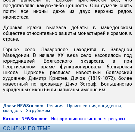
представляло какую-либо ценность. Они сумели снять
почти все иконы даже из двух верхних рядов
иконостаса.
Дерзкая кража вызвала дебаты в македонском
обществе относительно защиты монастырей и храмов в
стране.
Горное село Лазарополе находится в Западной
Македонии. В начале XX века село находилось под
юрисдикцией Болгарского экзархата, а при
Георгиевском храме функционировала болгарская
школа. Церковь расписал известный болгарский
художник Димитр Кристев Дичов (1819-1872), более
известный по прозвищу Дичо Зограф. Большинство
украденных икон были написаны именно им.
Досье NEWSru.com
::
Религия
::
Происшествия, инциденты,
скандалы
::
За рубежом
Каталог NEWSru.com
::
Информационные интернет-ресурсы
ССЫЛКИ ПО ТЕМЕ