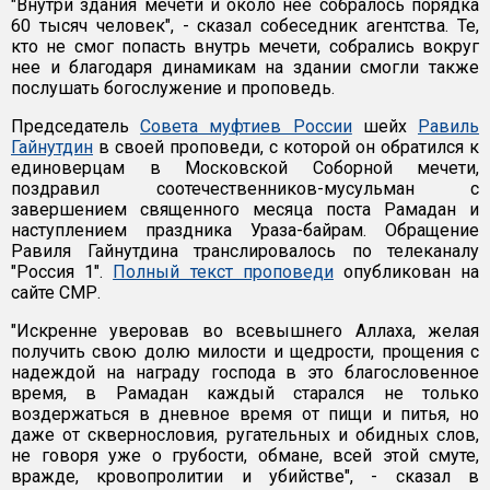
"Внутри здания мечети и около нее собралось порядка
60 тысяч человек", - сказал собеседник агентства. Те,
кто не смог попасть внутрь мечети, собрались вокруг
нее и благодаря динамикам на здании смогли также
послушать богослужение и проповедь.
Председатель
Совета муфтиев России
шейх
Равиль
Гайнутдин
в своей проповеди, с которой он обратился к
единоверцам в Московской Соборной мечети,
поздравил соотечественников-мусульман с
завершением священного месяца поста Рамадан и
наступлением праздника Ураза-байрам. Обращение
Равиля Гайнутдина транслировалось по телеканалу
"Россия 1".
Полный текст проповеди
опубликован на
сайте СМР.
"Искренне уверовав во всевышнего Аллаха, желая
получить свою долю милости и щедрости, прощения с
надеждой на награду господа в это благословенное
время, в Рамадан каждый старался не только
воздержаться в дневное время от пищи и питья, но
даже от сквернословия, ругательных и обидных слов,
не говоря уже о грубости, обмане, всей этой смуте,
вражде, кровопролитии и убийстве", - сказал в