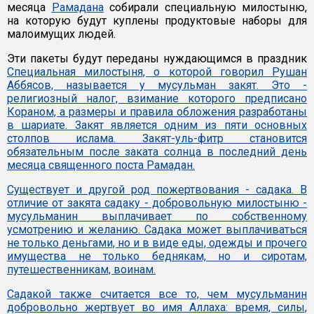
месяца
Рамадана
собирали специальную милостыню,
на которую будут куплены продуктовые наборы для
малоимущих людей.
Эти пакеты будут переданы нуждающимся в праздник
Специальная милостыня, о которой говорил Рушан
Аббясов, называется у мусульман закят. Это -
религиозный налог, взимание которого предписано
Кораном, а размеры и правила обложения разработаны
в шариате. Закят является одним из пяти основных
столпов ислама. Закят-уль-фитр становится
обязательным после заката солнца в последний день
месяца священного поста Рамадан.
Существует и другой род пожертвования - садака. В
отличие от закята садаку - добровольную милостыню -
мусульманин выплачивает по собственному
усмотрению и желанию. Садака может выплачиваться
не только деньгами, но и в виде еды, одежды и прочего
имущества не только беднякам, но и сиротам,
путешественникам, воинам.
Садакой также считается все то, чем мусульманин
добровольно жертвует во имя Аллаха: время, силы,