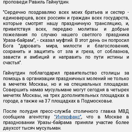
проповеди Равиль Гайнутдин.
"Сердечно поздравляю всех моих братьев и сестер -
единоверцев, всех россиян и граждан всех государств,
которые смотрят нашу праздничную трансляцию, и,
приветствуя всех, передаю молитвы и добрые
пожелания по случаю нашего светлого праздника
Ураза-байрам", - сказал муфтий. В этот день он попросил
Бога "даровать мира, милости и благословения,
сохранить и защитить от зла и греха, от соблазнов,
зависти и амбиций и направить по пути истины и
счастья".
Гайнутдин поблагодарил правительство столицы за
помощь в организации праздничных молений не только
в мечетях Москвы, но и на специальных площадках.
Совершить намаз мусульмане могут сегодня в четырех
мечетях Москвы, на трех дополнительных площадках в
городе, а также на 37 площадках в Подмосковье.
После полудня пресс-служба столичного главка МВД
сообщила агентству
"Интерфакс"
, что в Москве в
праздновании Уразы-байрама приняли участие более
двухсот тысяч мусульман.