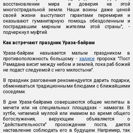
восстановлении мира и доверия на этой
многострадальной земле. Наши воины даже ценой
своей жизни выступают гарантами перемирия и
оказывают гуманитарную помощь обездоленным и
пострадавшим мирным жителям этой страны", -
подчеркнул муфтий.
Как встречают праздник Ураза-байрам
Ураза-байрам называется малым праздником в
противоположность большому -
хадисе
пророка: "Пост
Рамадана висит между небом и землей, пока раб божий
не подаст следуемой с него милостыни".
В праздник разговения рекомендуется дарить подарки,
обмениваться традиционными блюдами с ближайшими
соседями.
В дни Ураза-байрама совершаются общие молитвы в
мечети или на специальных площадках - намазгах. В
хутбе, читаемой муллой или имамом во время общего
богослужения, верующим объявляется о
"действительности" прохождении поста, дается
наставление соблюдать его в будущем. Например, так