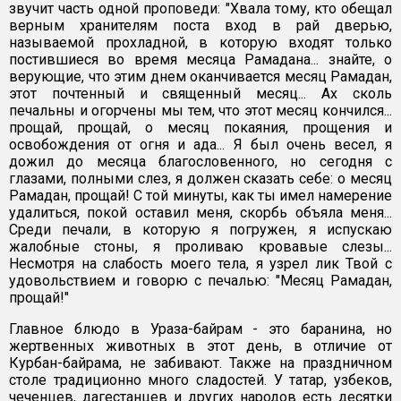
звучит часть одной проповеди: "Хвала тому, кто обещал
верным хранителям поста вход в рай дверью,
называемой прохладной, в которую входят только
постившиеся во время месяца Рамадана... знайте, о
верующие, что этим днем оканчивается месяц Рамадан,
этот почтенный и священный месяц... Ах сколь
печальны и огорчены мы тем, что этот месяц кончился...
прощай, прощай, о месяц покаяния, прощения и
освобождения от огня и ада... Я был очень весел, я
дожил до месяца благословенного, но сегодня с
глазами, полными слез, я должен сказать себе: о месяц
Рамадан, прощай! С той минуты, как ты имел намерение
удалиться, покой оставил меня, скорбь объяла меня...
Среди печали, в которую я погружен, я испускаю
жалобные стоны, я проливаю кровавые слезы...
Несмотря на слабость моего тела, я узрел лик Твой с
удовольствием и говорю с печалью: "Месяц Рамадан,
прощай!"
Главное блюдо в Ураза-байрам - это баранина, но
жертвенных животных в этот день, в отличие от
Курбан-байрама, не забивают. Также на праздничном
столе традиционно много сладостей. У татар, узбеков,
чеченцев, дагестанцев и других народов есть десятки