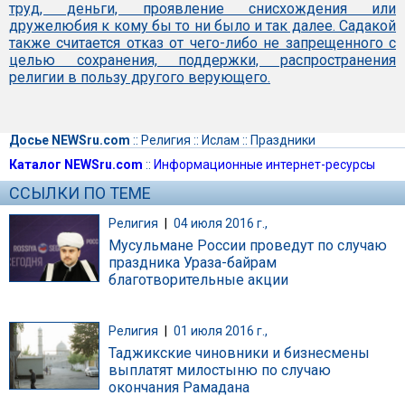
труд, деньги, проявление снисхождения или
дружелюбия к кому бы то ни было и так далее. Садакой
также считается отказ от чего-либо не запрещенного с
целью сохранения, поддержки, распространения
религии в пользу другого верующего.
Досье NEWSru.com
::
Религия
::
Ислам
::
Праздники
Каталог NEWSru.com
::
Информационные интернет-ресурсы
ССЫЛКИ ПО ТЕМЕ
Религия
|
04 июля 2016 г.,
Мусульмане России проведут по случаю
праздника Ураза-байрам
благотворительные акции
Религия
|
01 июля 2016 г.,
Таджикские чиновники и бизнесмены
выплатят милостыню по случаю
окончания Рамадана