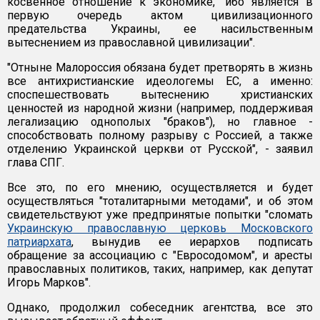
косвенное отношение к экономике, "ибо является в
первую очередь актом цивилизационного
предательства Украины, ее насильственным
вытеснением из православной цивилизации".
"Отныне Малороссия обязана будет претворять в жизнь
все антихристианские идеологемы ЕС, а именно:
споспешествовать вытеснению христианских
ценностей из народной жизни (например, поддерживая
легализацию однополых "браков"), но главное -
способствовать полному разрыву с Россией, а также
отделению Украинской церкви от Русской", - заявил
глава СПГ.
Все это, по его мнению, осуществляется и будет
осуществляться "тоталитарными методами", и об этом
свидетельствуют уже предпринятые попытки "сломать
Украинскую православную церковь Московского
патриархата
, вынудив ее иерархов подписать
обращение за ассоциацию с "Евросодомом", и аресты
православных политиков, таких, например, как депутат
Игорь Марков".
Однако, продолжил собеседник агентства, все это