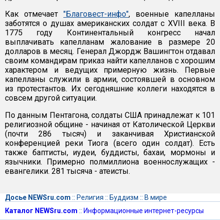
Как отмечает
"Благовест-инфо"
, военные капелланы
заботятся о душах американских солдат с XVIII века. В
1775 году Континентальный конгресс начал
выплачивать капелланам жалование в размере 20
долларов в месяц. Генерал Джордж Вашингтон отдавал
своим командирам приказ найти капелланов с хорошим
характером и ведущих примерную жизнь. Первые
капелланы служили в армии, состоявшей в основном
из протестантов. Их сегодняшние коллеги находятся в
совсем другой ситуации.
По данным Пентагона, солдаты США принадлежат к 101
религиозной общине - начиная от Католической Церкви
(почти 286 тысяч) и заканчивая Христианской
конференцией реки Тиога (всего один солдат). Есть
также баптисты, иудеи, буддисты, бахаи, мормоны и
язычники. Примерно полмиллиона военнослужащих -
евангелики. 281 тысяча - атеисты.
Досье NEWSru.com
::
Религия
::
Буддизм
::
В мире
Каталог NEWSru.com
::
Информационные интернет-ресурсы