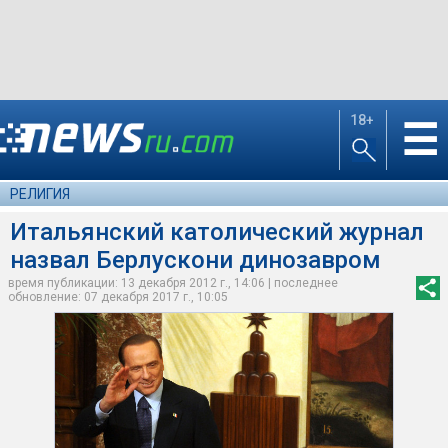
18+
☰
РЕЛИГИЯ
Итальянский католический журнал
назвал Берлускони динозавром
время публикации: 13 декабря 2012 г., 14:06 | последнее
обновление: 07 декабря 2017 г., 10:05