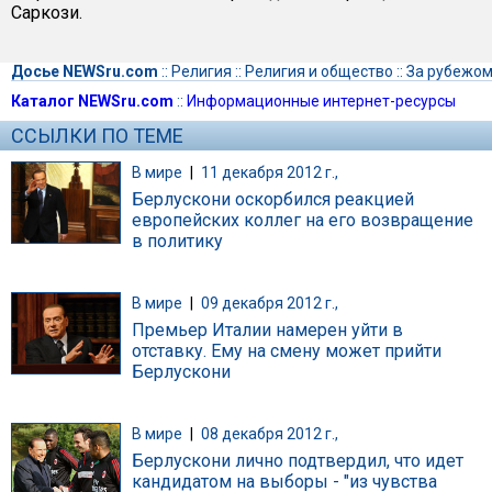
Саркози.
Досье NEWSru.com
::
Религия
::
Религия и общество
::
За рубежо
Каталог NEWSru.com
::
Информационные интернет-ресурсы
ССЫЛКИ ПО ТЕМЕ
В мире
|
11 декабря 2012 г.,
Берлускони оскорбился реакцией
европейских коллег на его возвращение
в политику
В мире
|
09 декабря 2012 г.,
Премьер Италии намерен уйти в
отставку. Ему на смену может прийти
Берлускони
В мире
|
08 декабря 2012 г.,
Берлускони лично подтвердил, что идет
кандидатом на выборы - "из чувства