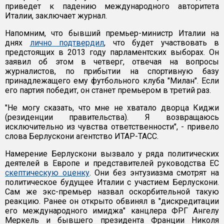
приведет к падению международного авторитета
Италии, заключает журнал.
Напомним, что бывший премьер-министр Италии на
днях
лично подтвердил
, что будет участвовать в
предстоящих в 2013 году парламентских выборах. Он
заявил об этом в четверг, отвечая на вопросы
журналистов, по прибытии на спортивную базу
принадлежащего ему футбольного клуба "Милан". Если
его партия победит, он станет премьером в третий раз.
"Не могу сказать, что мне не хватало дворца Киджи
(резиденции правительства). Я возвращаюсь
исключительно из чувства ответственности", - привело
слова Берлускони агентство ИТАР-ТАСС.
Намерение Берлускони вызвало у ряда политических
деятелей в Европе и представителей руководства ЕС
скептическую оценку
. Они без энтузиазма смотрят на
политическое будущее Италии с участием Берлускони.
Сам же экс-премьер назвал оскорбительной такую
реакцию. Ранее он открыто обвинял в "дискредитации
его международного имиджа" канцлера ФРГ Ангелу
Меркель и бывшего президента Франции Николя