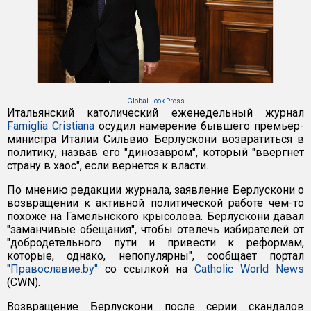
Global Look Press
Итальянский католический еженедельный журнал
Famiglia Cristiana
осудил намерение бывшего премьер-
министра Италии Сильвио Берлускони возвратиться в
политику, назвав его "динозавром", который "ввергнет
страну в хаос", если вернется к власти.
По мнению редакции журнала, заявление Берлускони о
возвращении к активной политической работе чем-то
похоже на Гамельнского крысолова. Берлускони давал
"заманчивые обещания", чтобы отвлечь избирателей от
"добродетельного пути и привести к реформам,
которые, однако, непопулярны", сообщает портал
"Православие.by"
со ссылкой на
Catholic World News
(CWN).
Возвращение Берлускони после серии скандалов