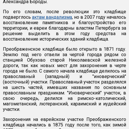
Александра Бороды.
По его словам, после революции это кладбище
подверглось
актам вандализма
, но в 2007 году началось
восстановление памятников и благоустройство его
территории, и евреи благодарны властям Петербурга за
решение выделить в этом году средства на
восстановление исторических зданий кладбища.
Преображенское кладбище было открыто в 1871 году.
Землю под него отвели за чертой города рядом со
станцией Обухово старой Николаевской железной
дороги, так как новых мест для захоронения в черте
города не было. С самого начала кладбище делилось на
православный (западный) и "иноверческий"
(восточный) участки. Православный участок разделялся
на шесть частей, имевших названия по основным
православным праздникам. "Иноверческий" участок, в
свою очередь, делился на римско-католический,
магометанский, лютеранский, караимский и иудейский
участки.
Захоронения на еврейском участке Преображенского
кладбища начались в 1875 году после того, как зимой