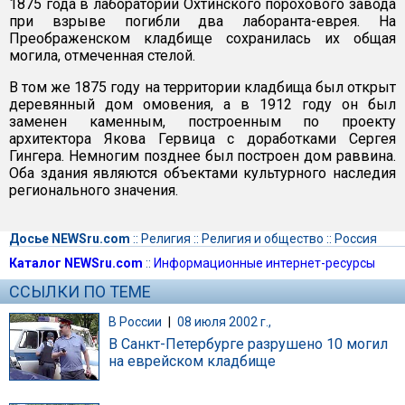
1875 года в лаборатории Охтинского порохового завода
при взрыве погибли два лаборанта-еврея. На
Преображенском кладбище сохранилась их общая
могила, отмеченная стелой.
В том же 1875 году на территории кладбища был открыт
деревянный дом омовения, а в 1912 году он был
заменен каменным, построенным по проекту
архитектора Якова Гервица с доработками Сергея
Гингера. Немногим позднее был построен дом раввина.
Оба здания являются объектами культурного наследия
регионального значения.
Досье NEWSru.com
::
Религия
::
Религия и общество
::
Россия
Каталог NEWSru.com
::
Информационные интернет-ресурсы
ССЫЛКИ ПО ТЕМЕ
В России
|
08 июля 2002 г.,
В Санкт-Петербурге разрушено 10 могил
на еврейском кладбище