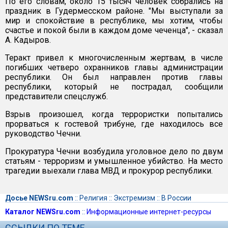
По его словам, около 15 тысяч человек собрались на
праздник в Гудермесском районе. "Мы выступали за
мир и спокойствие в республике, мы хотим, чтобы
счастье и покой были в каждом доме чеченца", - сказал
А. Кадыров.
Теракт привел к многочисленным жертвам, в числе
погибших четверо охранников главы администрации
республики. Он был направлен против главы
республики, который не пострадал, сообщили
представители спецслужб.
Взрыв произошел, когда террористки попытались
прорваться к гостевой трибуне, где находилось все
руководство Чечни.
Прокуратура Чечни возбудила уголовное дело по двум
статьям - терроризм и умышленное убийство. На место
трагедии выехали глава МВД и прокурор республики.
Досье NEWSru.com
::
Религия
::
Экстремизм
::
В России
Каталог NEWSru.com
::
Информационные интернет-ресурсы
ССЫЛКИ ПО ТЕМЕ