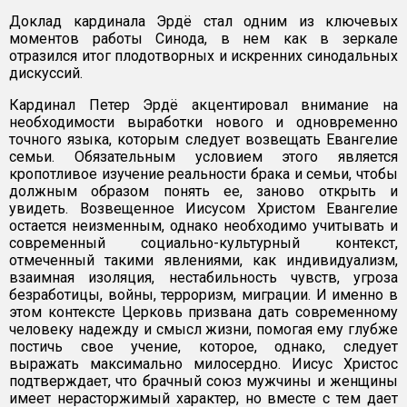
Доклад кардинала Эрдё стал одним из ключевых
моментов работы Синода, в нем как в зеркале
отразился итог плодотворных и искренних синодальных
дискуссий.
Кардинал Петер Эрдё акцентировал внимание на
необходимости выработки нового и одновременно
точного языка, которым следует возвещать Евангелие
семьи. Обязательным условием этого является
кропотливое изучение реальности брака и семьи, чтобы
должным образом понять ее, заново открыть и
увидеть. Возвещенное Иисусом Христом Евангелие
остается неизменным, однако необходимо учитывать и
современный социально-культурный контекст,
отмеченный такими явлениями, как индивидуализм,
взаимная изоляция, нестабильность чувств, угроза
безработицы, войны, терроризм, миграции. И именно в
этом контексте Церковь призвана дать современному
человеку надежду и смысл жизни, помогая ему глубже
постичь свое учение, которое, однако, следует
выражать максимально милосердно. Иисус Христос
подтверждает, что брачный союз мужчины и женщины
имеет нерасторжимый характер, но вместе с тем дает