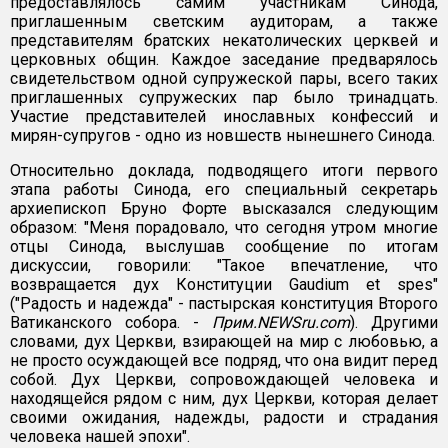
предоставлялось самим участникам Синода,
приглашенным светским аудиторам, а также
представителям братских некатолических церквей и
церковных общин. Каждое заседание предварялось
свидетельством одной супружеской пары, всего таких
приглашенных супружеских пар было тринадцать.
Участие представителей инославных конфессий и
мирян-супругов - одно из новшеств нынешнего Синода.
Относительно доклада, подводящего итоги первого
этапа работы Синода, его специальный секретарь
архиепископ Бруно Форте высказался следующим
образом: "Меня порадовало, что сегодня утром многие
отцы Синода, выслушав сообщение по итогам
дискуссии, говорили: "Такое впечатление, что
возвращается дух Конституции Gaudium et spes"
("Радость и надежда" - пастырская конституция Второго
Ватиканского собора. -
Прим.NEWSru.com
). Другими
словами, дух Церкви, взирающей на мир с любовью, а
не просто осуждающей все подряд, что она видит перед
собой. Дух Церкви, сопровождающей человека и
находящейся рядом с ним, дух Церкви, которая делает
своими ожидания, надежды, радости и страдания
человека нашей эпохи".