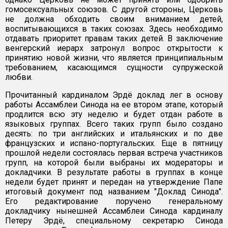
гомосексуальных союзов. С другой стороны, Церковь
не должна обходить своим вниманием детей,
воспитывающихся в таких союзах. Здесь необходимо
отдавать приоритет правам таких детей. В заключение
венгерский иерарх затронул вопрос открытости к
принятию новой жизни, что является принципиальным
требованием, касающимся сущности супружеской
любви.
Прочитанный кардиналом Эрдё доклад лег в основу
работы Ассамблеи Синода на ее втором этапе, который
продлится всю эту неделю и будет отдан работе в
языковых группах. Всего таких групп было создано
десять: по три английских и итальянских и по две
французских и испано-португальских. Еще в пятницу
прошлой недели состоялась первая встреча участников
групп, на которой были выбраны их модераторы и
докладчики. В результате работы в группах в конце
недели будет принят и передан на утверждение Папе
итоговый документ под названием "Доклад Синода".
Его редактирование поручено генеральному
докладчику нынешней Ассамблеи Синода кардиналу
Петеру Эрдё, специальному секретарю Синода