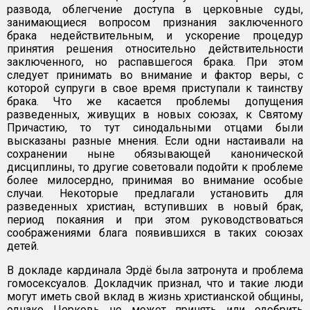
развода, облегчение доступа в церковные суды,
занимающиеся вопросом признания заключенного
брака недействительным, и ускорение процедур
принятия решения относительно действительности
заключенного, но распавшегося брака. При этом
следует принимать во внимание и фактор веры, с
которой супруги в свое время приступали к таинству
брака. Что же касается проблемы допущения
разведенных, живущих в новых союзах, к Святому
Причастию, то тут синодальными отцами были
высказаны разные мнения. Если одни настаивали на
сохранении ныне обязывающей канонической
дисциплины, то другие советовали подойти к проблеме
более милосердно, принимая во внимание особые
случаи. Некоторые предлагали установить для
разведенных христиан, вступивших в новый брак,
период покаяния и при этом руководствоваться
соображениями блага появившихся в таких союзах
детей.
В докладе кардинала Эрдё была затронута и проблема
гомосексуалов. Докладчик признал, что и такие люди
могут иметь свой вклад в жизнь христианской общины,
однако Церковь не может принять или одобрить