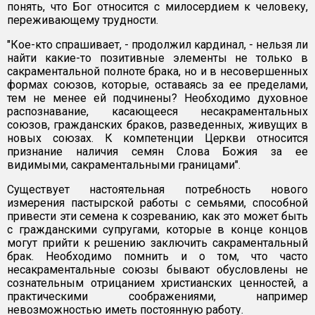
понять, что Бог относится с милосердием к человеку,
переживающему трудности.
"Кое-кто спрашивает, - продолжил кардинал, - нельзя ли
найти какие-то позитивные элементы не только в
сакраментальной полноте брака, но и в несовершенных
формах союзов, которые, оставаясь за ее пределами,
тем не менее ей подчинены? Необходимо духовное
распознавание, касающееся несакраментальных
союзов, гражданских браков, разведенных, живущих в
новых союзах. К компетенции Церкви относится
признание наличия семян Слова Божия за ее
видимыми, сакраментальными границами".
Существует настоятельная потребность нового
измерения пастырской работы с семьями, способной
привести эти семена к созреванию, как это может быть
с гражданскими супругами, которые в конце концов
могут прийти к решению заключить сакраментальный
брак. Необходимо помнить и о том, что часто
несакраментальные союзы бывают обусловлены не
сознательным отрицанием христианских ценностей, а
практическими соображениями, например
невозможностью иметь постоянную работу.