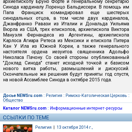
архиепископу Бруно Форте и генеральному секретарю
Синода кардиналу Лоренцо Бальдиссери. В помощь им
Папа Франциск командировал еще шестерых
синодальных отцов, в том числе двух кардиналов,
Джанфранко Равази из Италии и Дональда Уильяма
Вюрла из США, трех епископов, архиепископа Виктора
Мануэля Фернандеса из Аргентины, архиепископа
Карлоса Агиара Ретеса из Мексики и епископа Питера
Кан У Ила из Южной Кореи, а также генерального
настоятеля ордена иезуитов священника Адольфо
Николаса Пачону. Со своей стороны опубликованный
"Доклад Синода" станет исходной точкой и базисом
нового витка работы, размышлений и дискуссий.
Окончательные же решения будут приняты год спустя,
на новой Ассамблее Синода в октябре 2015 года.
Досье NEWSru.com
::
Религия
::
Римско-Католическая Церковь
::
Общество
Каталог NEWSru.com
::
Информационные интернет-ресурсы
ССЫЛКИ ПО ТЕМЕ
Религия
|
13 октября 2014 г.,