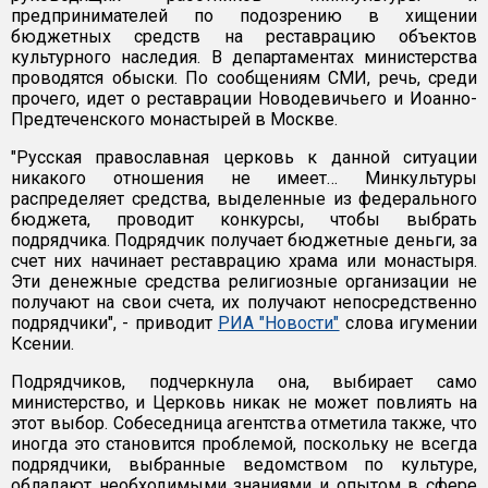
предпринимателей по подозрению в хищении
бюджетных средств на реставрацию объектов
культурного наследия. В департаментах министерства
проводятся обыски. По сообщениям СМИ, речь, среди
прочего, идет о реставрации Новодевичьего и Иоанно-
Предтеченского монастырей в Москве.
"Русская православная церковь к данной ситуации
никакого отношения не имеет… Минкультуры
распределяет средства, выделенные из федерального
бюджета, проводит конкурсы, чтобы выбрать
подрядчика. Подрядчик получает бюджетные деньги, за
счет них начинает реставрацию храма или монастыря.
Эти денежные средства религиозные организации не
получают на свои счета, их получают непосредственно
подрядчики", - приводит
РИА "Новости"
слова игумении
Ксении.
Подрядчиков, подчеркнула она, выбирает само
министерство, и Церковь никак не может повлиять на
этот выбор. Собеседница агентства отметила также, что
иногда это становится проблемой, поскольку не всегда
подрядчики, выбранные ведомством по культуре,
обладают необходимыми знаниями и опытом в сфере