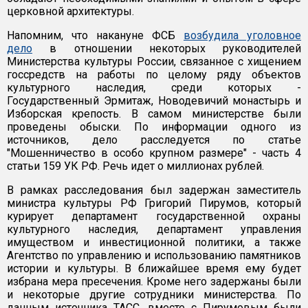
церковной архитектуры.
Напомним, что накануне ФСБ
возбудила уголовное
дело
в отношении некоторых руководителей
Министерства культуры России, связанное с хищением
госсредств на работы по целому ряду объектов
культурного наследия, среди которых -
Государственный Эрмитаж, Новодевичий монастырь и
Изборская крепость. В самом министерстве были
проведены обыски. По информации одного из
источников, дело расследуется по статье
"Мошенничество в особо крупном размере" - часть 4
статьи 159 УК РФ. Речь идет о миллионах рублей.
В рамках расследования был задержан заместитель
министра культуры РФ Григорий Пирумов, который
курирует департамент государственной охраны
культурного наследия, департамент управления
имуществом и инвестиционной политики, а также
Агентство по управлению и использованию памятников
истории и культуры. В ближайшее время ему будет
избрана мера пресечения. Кроме него задержаны были
и некоторые другие сотрудники министерства. По
данным источника ТАСС, вместе с Пирумовым были