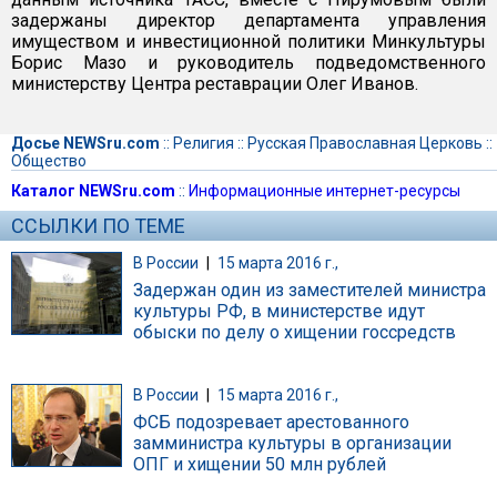
задержаны директор департамента управления
имуществом и инвестиционной политики Минкультуры
Борис Мазо и руководитель подведомственного
министерству Центра реставрации Олег Иванов.
Досье NEWSru.com
::
Религия
::
Русская Православная Церковь
::
Общество
Каталог NEWSru.com
::
Информационные интернет-ресурсы
ССЫЛКИ ПО ТЕМЕ
В России
|
15 марта 2016 г.,
Задержан один из заместителей министра
культуры РФ, в министерстве идут
обыски по делу о хищении госсредств
В России
|
15 марта 2016 г.,
ФСБ подозревает арестованного
замминистра культуры в организации
ОПГ и хищении 50 млн рублей