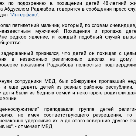
ях по подозрению в похищении детей 48-летний жи
а Абдусалом Раджабов, говорится в сообщении пресс-сл
одит
"Интерфакс"
.
опал пятилетний мальчик, который, по словам очевидцев
неизвестным мужчиной. Похищения и пропажа дет
йне редкое явление, и каждый подобный случай вызы
обществе.
х задержанный признался, что детей он похищал с цел
ения в незаконных религиозных школах на дому.
оверке показания Раджабова полностью подтвердились
рянули сотрудники МВД, был обнаружен пропавший нед
 и еще девять детей из разных районов республики.
е дети были из бедных семей и некоторые родители да
новении.
щеннослужители" преподавали группе детей религ
ловиях, не имея соответствующего разрешения, то 
 незаконно удерживая их, а до этого совершив другое т
ив их", - отмечает МВД.