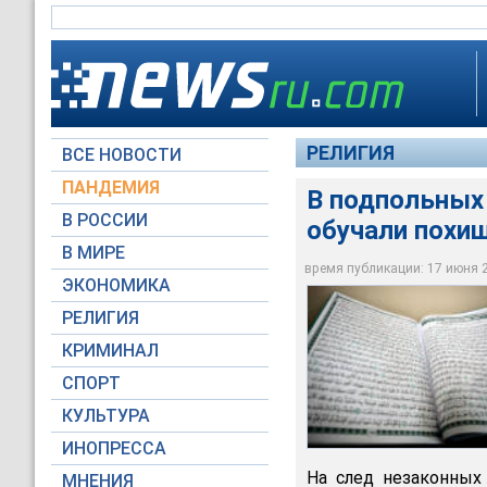
РЕЛИГИЯ
ВСЕ НОВОСТИ
ПАНДЕМИЯ
В подпольных
В РОССИИ
обучали похи
Эксперты отмечают,
большее количеств
В МИРЕ
течений мусульман
время публикации: 17 июня 20
ЭКОНОМИКА
Global Look Press
РЕЛИГИЯ
КРИМИНАЛ
СПОРТ
КУЛЬТУРА
ИНОПРЕССА
На след незаконных
МНЕНИЯ