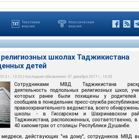
Текстовая
Классическая
версия
версия
 религиозных школах Таджикистана
щенных детей
 что в республике роль ислама с каждым годом растет, и все
о населения становится приверженцами более радикальный
ства
13 г., 13:33 | последнее обновление: 07 декабря 2017 г., 10:05
Сотрудниками МВД Таджикистана раск
деятельность подпольных религиозных школ, уч
которых ранее были похищены у родителей.
сообщила в понедельник пресс-служба республикан
правоохранительного ведомства, всего обнаружен
школы - в Гиссарском и Шахринавском рай
Таджикистана, расположенных, соответственно, в
40 километрах от столицы Республики Душанбе.
 медресе, действующих "на дому", сотрудников МВД в