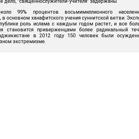
е дело, "священнослужители-учителя" задержаны.
коло 99% процентов восьмимиллионного населен
 в основном ханафитского учения суннитской ветви. Экс
публике роль ислама с каждым годом растет, и все бо
ия становится приверженцами более радикальный теч
Таджикистане в 2012 году 150 человек были осужден
зном экстремизме.