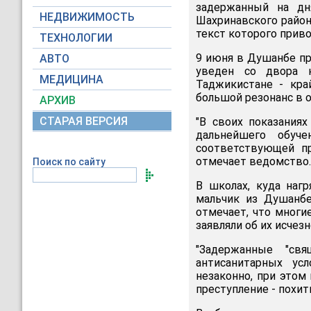
задержанный на дн
НЕДВИЖИМОСТЬ
Шахринавского район
текст которого прив
ТЕХНОЛОГИИ
9 июня в Душанбе пр
АВТО
уведен со двора 
МЕДИЦИНА
Таджикистане - кра
большой резонанс в 
АРХИВ
СТАРАЯ ВЕРСИЯ
"В своих показания
дальнейшего обуч
соответствующей пр
отмечает ведомство.
Поиск по сайту
В школах, куда наг
мальчик из Душанбе
отмечает, что многи
заявляли об их исчез
"Задержанные "свя
антисанитарных ус
незаконно, при этом
преступление - похит