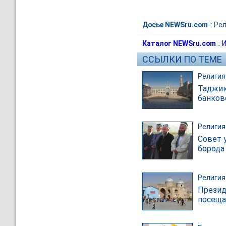
Досье NEWSru.com
::
Рел
Каталог NEWSru.com
::
И
ССЫЛКИ ПО ТЕМЕ
Религия
Таджик
банков
Религия
Совет 
борода
Религия
Презид
посеща