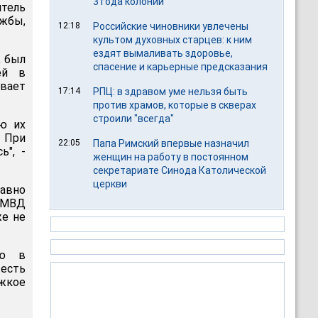
3 года колонии
тель
ужбы,
12:18
Российские чиновники увлечены
культом духовных старцев: к ним
ездят вымаливать здоровье,
, был
спасение и карьерные предсказания
ей в
вает
17:14
РПЦ: в здравом уме нельзя быть
против храмов, которые в скверах
строили "всегда"
ью их
 При
22:05
Папа Римский впервые назначил
", -
женщин на работу в постоянном
секретариате Синода Католической
церкви
авно
 МВД
же не
ию в
есть
яжкое