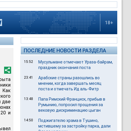
18+
ПОСЛЕДНИЕ НОВОСТИ РАЗДЕЛА
15:52
Мусульмане отмечают Ураза-байрам,
праздник окончания поста
23:41
Арабские страны разошлись во
рыта
мнении, когда завершать месяц
еники
поста и отмечать Ид аль-Фитр
 Как
ского
13:48
Папа Римский Франциск, прибыв в
ы две
Румынию, попросил прощения за
онах
вековую дискриминацию цыган
 20 и
14:50
Поджигателю храма в Тушино,
мстившему за застройку парка, дали
ывел