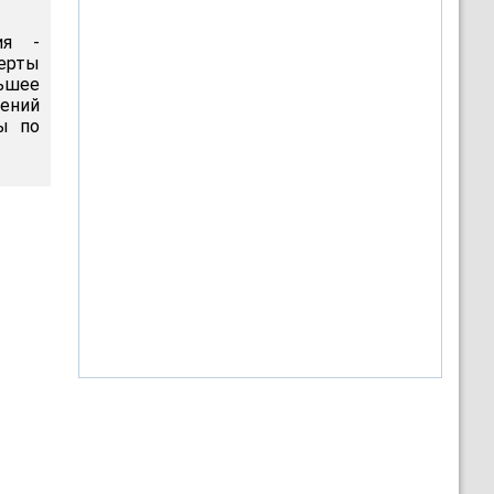
ия -
перты
льшее
ений
ы по