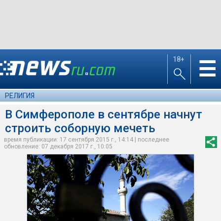
18+
☰
РЕЛИГИЯ
В Симферополе в сентябре начнут
строить соборную мечеть
время публикации: 17 сентября 2015 г., 14:14 | последнее
обновление: 07 декабря 2017 г., 10:05