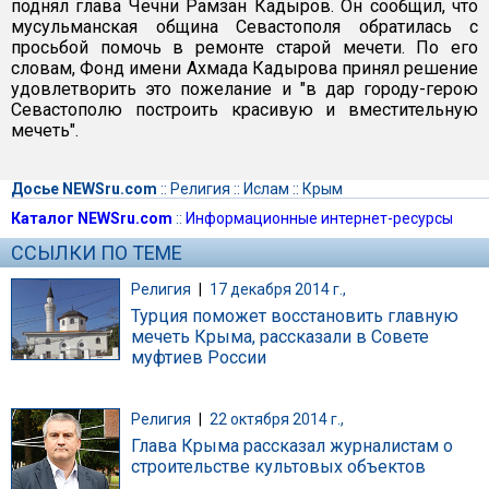
поднял глава Чечни Рамзан Кадыров. Он сообщил, что
мусульманская община Севастополя обратилась с
просьбой помочь в ремонте старой мечети. По его
словам, Фонд имени Ахмада Кадырова принял решение
удовлетворить это пожелание и "в дар городу-герою
Севастополю построить красивую и вместительную
мечеть".
Досье NEWSru.com
::
Религия
::
Ислам
::
Крым
Каталог NEWSru.com
::
Информационные интернет-ресурсы
ССЫЛКИ ПО ТЕМЕ
Религия
|
17 декабря 2014 г.,
Турция поможет восстановить главную
мечеть Крыма, рассказали в Совете
муфтиев России
Религия
|
22 октября 2014 г.,
Глава Крыма рассказал журналистам о
строительстве культовых объектов