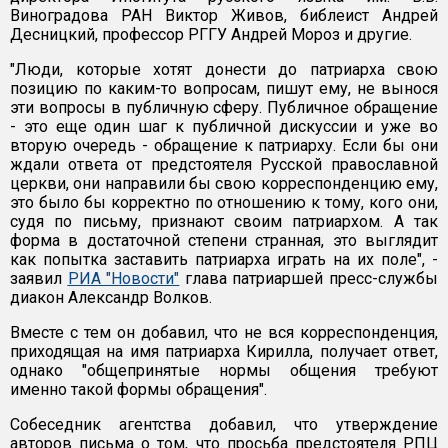
Виноградова РАН Виктор Живов, библеист Андрей
Десницкий, профессор РГГУ Андрей Мороз и другие.
"Люди, которые хотят донести до патриарха свою
позицию по каким-то вопросам, пишут ему, не вынося
эти вопросы в публичную сферу. Публичное обращение
- это еще один шаг к публичной дискуссии и уже во
вторую очередь - обращение к патриарху. Если бы они
ждали ответа от предстоятеля Русской православной
церкви, они направили бы свою корреспонденцию ему,
это было бы корректно по отношению к тому, кого они,
судя по письму, признают своим патриархом. А так
форма в достаточной степени странная, это выглядит
как попытка заставить патриарха играть на их поле", -
заявил
РИА "Новости"
глава патриаршей пресс-службы
диакон Александр Волков.
Вместе с тем он добавил, что не вся корреспонденция,
приходящая на имя патриарха Кирилла, получает ответ,
однако "общепринятые нормы общения требуют
именно такой формы обращения".
Собеседник агентства добавил, что утверждение
авторов письма о том, что просьба предстоятеля РПЦ