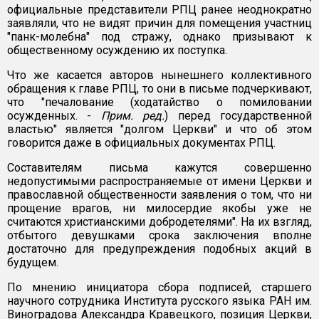
официальные представители РПЦ ранее неоднократно
заявляли, что не видят причин для помещения участниц
"панк-молебна" под стражу, однако призывают к
общественному осуждению их поступка.
Что же касается авторов нынешнего коллективного
обращения к главе РПЦ, то они в письме подчеркивают,
что "печалование (ходатайство о помиловании
осужденных. -
Прим. ред.
) перед государственной
властью" является "долгом Церкви" и что об этом
говорится даже в официальных документах РПЦ.
Составителям письма кажутся совершенно
недопустимыми распространяемые от имени Церкви и
православной общественности заявления о том, что ни
прощение врагов, ни милосердие якобы уже не
считаются христианскими добродетелями". На их взгляд,
отбытого девушками срока заключения вполне
достаточно для предупреждения подобных акций в
будущем.
По мнению инициатора сбора подписей, старшего
научного сотрудника Института русского языка РАН им.
Виноградова Александра Кравецкого, позиция Церкви,