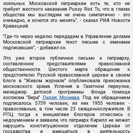
лояльных Московской патриархии есть те, кто не
требует жесткого наказания Pussy Riot. То, что в глазах
общества мы выглядим не очень симпатично - это
очевидно, и хочется это менять", - сказал РИА Новости
Кравецкий.
"Где-то через неделю передадим в Управление делами
Московской патриархии текст письма с именами
подписавших", - добавил он.
Это уже второе публичное письмо к патриарху,
составленное представителями православной
общественности. Шестого марта обращение к
предстоятелю Русской православной церкви в своем
блоге в "Живом журнале" опубликовала прихожанка
московского храма Успения в Газетном переулке,
менеджер детской программы Фонда помощи
хосписам "Вера"
Лидия Мониава
. Под ее обращением
подписалось 5739 человек, из них 1955 человек -
православные, в том числе 23 священнослужителя. В
РПЦ тогда к инициативе блогеров отнеслись с
недоумением и заявили, что патриарх Кирилл не может
нарушить конституционное отделение Церкви от
государства и вмешаться в деятельность