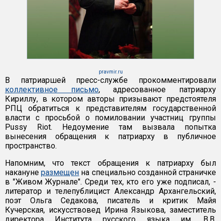
pravmir.ru
В патриаршей пресс-службе прокомментировали
коллективное письмо
, адресованное патриарху
Кириллу, в котором авторы призывают предстоятеля
РПЦ обратиться к представителям государственной
власти с просьбой о помиловании участниц группы
Pussy Riot. Недоумение там вызвала попытка
вынесения обращения к патриарху в публичное
пространство.
Напомним, что текст обращения к патриарху был
накануне
размещен
на специально созданной страничке
в "Живом Журнале". Среди тех, кто его уже подписал, -
литератор и телепублицист Александр Архангельский,
поэт Ольга Седакова, писатель и критик Майя
Кучерская, искусствовед Ирина Языкова, заместитель
директора Института русского языка им. В.В.