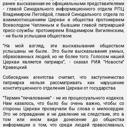
ранее высказанная ее официальными представителями
- главой Синодального информационного отдела РПЦ
Владимиром Легойдой, главой Синодального отдела по
взаимоотношениям Церкви и общества протоиереем
Всеволодом Чаплиным и бывшим главой патриаршей
пресс-службы протоиереем Владимиром Вигилянским,
- не была услышана обществом.
"На мой взгляд, эти высказывания обществом
услышаны не были... Это были высказывания умных,
образованных людей, но не более того. Голосом нашей
Церкви является патриарх", - сказал РИА "Новости"
Кравецкий.
Собеседник агентства считает, что заступничество
патриарха нельзя рассматривать как нарушение
конституционного отделения Церкви от государства.
"Термин "печалование" - не из процессуального кодекса.
Нам казалось, что было бы очень важно, чтобы со
стороны Церкви прозвучали бы слова о милосердии.
Это не оправдание и не давление на следствие, это в
том или ином виде донесение до общества
информации о том, что среди людей православных,