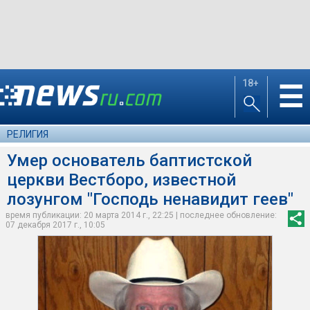
18+
☰
РЕЛИГИЯ
Умер основатель баптистской
церкви Вестборо, известной
лозунгом "Господь ненавидит геев"
время публикации: 20 марта 2014 г., 22:25 | последнее обновление:
07 декабря 2017 г., 10:05