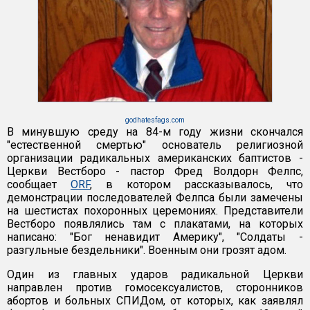
godhatesfags.com
В минувшую среду на 84-м году жизни скончался
"естественной смертью" основатель религиозной
организации радикальных американских баптистов -
Церкви Вестборо - пастор Фред Волдорн Фелпс,
сообщает
ORF
, в котором рассказывалось, что
демонстрации последователей Фелпса были замечены
на шестистах похоронных церемониях. Представители
Вестборо появлялись там с плакатами, на которых
написано: "Бог ненавидит Америку", "Солдаты -
разгульные бездельники". Военным они грозят адом.
Один из главных ударов радикальной Церкви
направлен против гомосексуалистов, сторонников
абортов и больных СПИДом, от которых, как заявлял