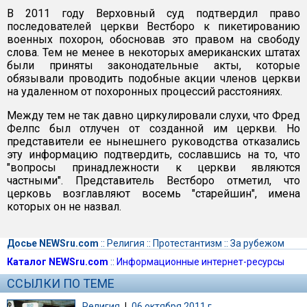
В 2011 году Верховный суд подтвердил право
последователей церкви Вестборо к пикетированию
военных похорон, обосновав это правом на свободу
слова. Тем не менее в некоторых американских штатах
были приняты законодательные акты, которые
обязывали проводить подобные акции членов церкви
на удаленном от похоронных процессий расстояниях.
Между тем не так давно циркулировали слухи, что Фред
Фелпс был отлучен от созданной им церкви. Но
представители ее нынешнего руководства отказались
эту информацию подтвердить, сославшись на то, что
"вопросы принадлежности к церкви являются
частными". Представитель Вестборо отметил, что
церковь возглавляют восемь "старейшин", имена
которых он не назвал.
Досье NEWSru.com
::
Религия
::
Протестантизм
::
За рубежом
Каталог NEWSru.com
::
Информационные интернет-ресурсы
ССЫЛКИ ПО ТЕМЕ
Религия
|
06 октября 2011 г.,