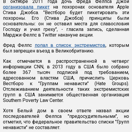
В октябре 2011 года дочь Фреда Фелпса Джой
организовала пикет
на похоронах основателя Apple
Стива Джобса. "Вестборо будет пикетировать эти
похороны. Его (Стива Джобса) принципы были
основательны: он не оставил места для славословия
Господу и учил греху", - гласила запись, сделанная
Марджи Фелпс в Twitter накануне акции.
Фред Фелпс
попал в список экстремистов
, которым
был запрещен въезд в Великобританию.
Как отмечается в распространенной в четверг
информации CNN, в 2013 году в США было собрано
более 367 тысяч подписей под требованием,
адресованном властям США, причислить Церковь
Вестборо к "Группам ненависти" (Hate Groups).
Отслеживанием деятельности таких экстремистских
групп в США занимается общественная организация
Southern Poverty Law Center.
Хотя Белый дом в своем ответе назвал акции
последователей Фелпса "предосудительными", но
отметил, что федеральное правительство списки "Групп
ненависти" не составляет.