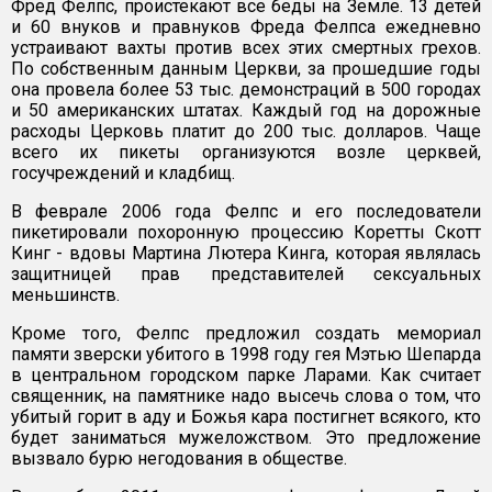
Фред Фелпс, проистекают все беды на Земле. 13 детей
и 60 внуков и правнуков Фреда Фелпса ежедневно
устраивают вахты против всех этих смертных грехов.
По собственным данным Церкви, за прошедшие годы
она провела более 53 тыс. демонстраций в 500 городах
и 50 американских штатах. Каждый год на дорожные
расходы Церковь платит до 200 тыс. долларов. Чаще
всего их пикеты организуются возле церквей,
госучреждений и кладбищ.
В феврале 2006 года Фелпс и его последователи
пикетировали похоронную процессию Коретты Скотт
Кинг - вдовы Мартина Лютера Кинга, которая являлась
защитницей прав представителей сексуальных
меньшинств.
Кроме того, Фелпс предложил создать мемориал
памяти зверски убитого в 1998 году гея Мэтью Шепарда
в центральном городском парке Ларами. Как считает
священник, на памятнике надо высечь слова о том, что
убитый горит в аду и Божья кара постигнет всякого, кто
будет заниматься мужеложством. Это предложение
вызвало бурю негодования в обществе.