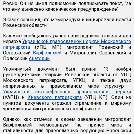
Ровно. Он не имел полномочий подписывать текст, "за
что ему вынесено каноническое предупреждение".
Экзарх сообщил, что меморандум инициировали власти
Ровенской области.
Как уже сообщалось, ранее свои подписи отозвали два
иерарха
Украинской православной церкви Московского
патриархата
(УПЦ МП) митрополит Ровенский и
Острожский
Варфоломей
и Митрополит Сарненский и
Полесский
Анатолий
.
Упомянутый документ был принят 13 ноября
руководителями епархий Ровенской области от УПЦ
Московского патриархата, УГКЦ, а также двух
непризнанных в православном мире структур -
Украинской автокефальной православной церкви
(УАПЦ) и
Киевского патриархата
(УПЦ КП). Один из
пунктов документа отражал стремление к мирному
урегулированию религиозных конфликтов.
Однако, как отмечал в своем заявлении митрополит
Варфоломей, меморандум "не принес мира и
стабильности для православных верующих Ровенской