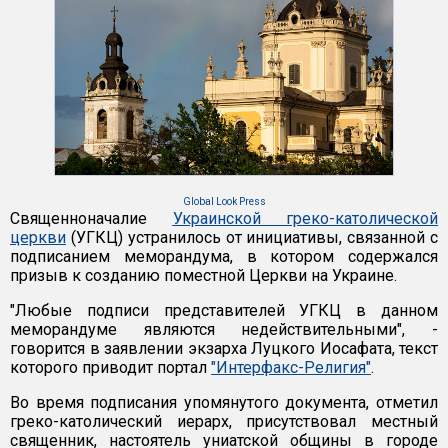
Global Look Press
Священноначалие
Украинской греко-католической
церкви
(УГКЦ) устранилось от инициативы, связанной с
подписанием меморандума, в котором содержался
призыв к созданию поместной Церкви на Украине.
"Любые подписи представителей УГКЦ в данном
меморандуме являются недействительными", -
говорится в заявлении экзарха Луцкого Иосафата, текст
которого приводит портал
"Интерфакс-Религия"
.
Во время подписания упомянутого документа, отметил
греко-католический иерарх, присутствовал местный
священник, настоятель униатской общины в городе