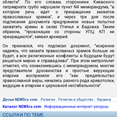
области". По его словам, сторонники Киевского
патриархата грубо нарушили пункт N4 меморандума, "в
котором речь идет о прекращении захватов
православных храмов", и через три дня после
подписания документа предприняли новые попытки
захватить храмы в селах Птичья и Бадовка. Таким
образом, "провокации со стороны УПЦ КП не
прекращаются", заявил архиерей.
Он признался, что подписал документ, "искренне
надеясь, что захвата православных храмов больше не
будет, а все религиозные конфликты в будущем будут
решаться мирно и справедливо". При этом митрополит
отметил, что, ознакомившись с меморандумом, многие
представители духовенства и простые верующие
епархии восприняли его "как предательство
православной веры, начались разного рода кривотолки,
ведущие в епархии к церковной нестабильности".
Досье NEWSru.com
::
Религия
::
Религия и общество
::
Украина
Каталог NEWSru.com
::
Информационные интернет-ресурсы
ССЫЛКИ ПО ТЕМЕ