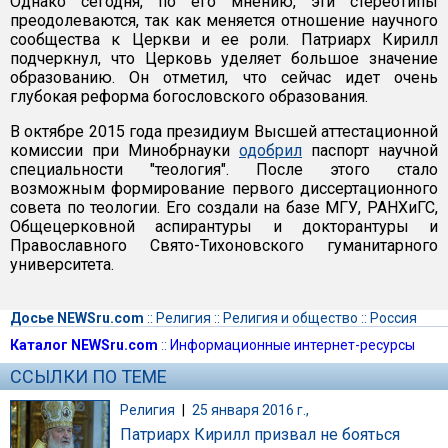
Однако сегодня, по его мнению, эти стереотипы
преодолеваются, так как меняется отношение научного
сообщества к Церкви и ее роли. Патриарх Кирилл
подчеркнул, что Церковь уделяет большое значение
образованию. Он отметил, что сейчас идет очень
глубокая реформа богословского образования.
В октябре 2015 года президиум Высшей аттестационной
комиссии при Минобрнауки
одобрил
паспорт научной
специальности "теология". После этого стало
возможным формирование первого диссертационного
совета по теологии. Его создали на базе МГУ, РАНХиГС,
Общецерковной аспирантуры и докторантуры и
Православного Свято-Тихоновского гуманитарного
университета.
Досье NEWSru.com
::
Религия
::
Религия и общество
::
Россия
Каталог NEWSru.com
::
Информационные интернет-ресурсы
ССЫЛКИ ПО ТЕМЕ
Религия
|
25 января 2016 г.,
Патриарх Кирилл призвал не бояться