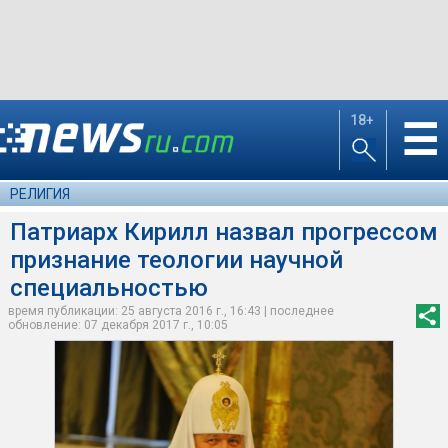
18+
☰
РЕЛИГИЯ
Патриарх Кирилл назвал прогрессом
признание теологии научной
специальностью
время публикации: 25 августа 2016 г., 16:43 | последнее
обновление: 07 декабря 2017 г., 10:05