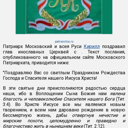
patriarchia.ru
Патриарх Московский и всея Руси
Кирилл
поздравил
глав инославных Церквей с
. Текст послания,
опубликованного на официальном сайте Московского
Патриархата, приводится ниже:
"Поздравляю Вас со светлым Праздником Рождества
Господа и Спасителя нашего Иисуса Христа!
В эти святые дни преисполняются радостью сердца
наши, ибо в Воплощении Сына Божия нам
явлена
благость и человеколюбие Спасителя нашего Бога
(Тит.
3:4). Во Христе Иисусе все мы являемся новым
творением, и всем нам даровано рождение в новую
бессмертную жизнь, дабы
отвергнув нечестие и
мирские похоти, целомудренно и праведно и
благочестиво жить в нынешнем веке
(Тит. 2:12).