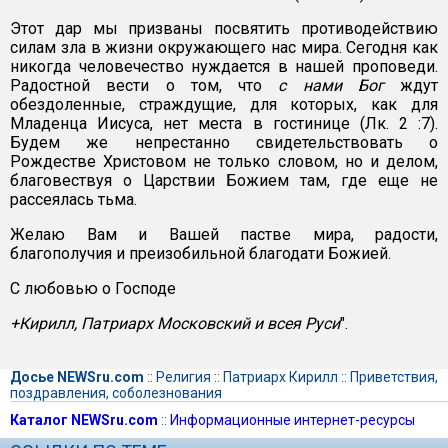
Этот дар мы призваны посвятить противодействию
силам зла в жизни окружающего нас мира. Сегодня как
никогда человечество нуждается в нашей проповеди.
Радостной вести о том, что
с нами Бог
ждут
обездоленные, страждущие, для которых, как для
Младенца Иисуса, нет места в гостинице (Лк. 2 :7).
Будем же непрестанно свидетельствовать о
Рождестве Христовом не только словом, но и делом,
благовествуя о Царствии Божием там, где еще не
рассеялась тьма.
Желаю Вам и Вашей пастве мира, радости,
благополучия и преизобильной благодати Божией.
С любовью о Господе
+Кирилл, Патриарх Московский и всея Руси
".
Досье NEWSru.com
::
Религия
::
Патриарх Кирилл
::
Приветствия,
поздравления, соболезнования
Каталог NEWSru.com
::
Информационные интернет-ресурсы