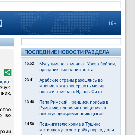
18+
ПОСЛЕДНИЕ НОВОСТИ РАЗДЕЛА
15:52
Мусульмане отмечают Ураза-байрам,
праздник окончания поста
23:41
Арабские страны разошлись во
реко-
мнении, когда завершать месяц
вчук.
поста и отмечать Ид аль-Фитр
ник,
13:48
Папа Римский Франциск, прибыв в
Румынию, попросил прощения за
ство
вековую дискриминацию цыган
го во
14:50
Поджигателю храма в Тушино,
мстившему за застройку парка, дали
рхии