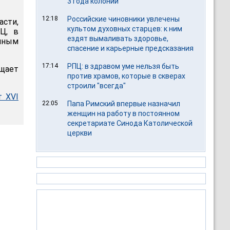
3 года колонии
12:18
Российские чиновники увлечены
асти,
культом духовных старцев: к ним
Ц, в
ездят вымаливать здоровье,
чным
спасение и карьерные предсказания
17:14
РПЦ: в здравом уме нельзя быть
бщает
против храмов, которые в скверах
строили "всегда"
т XVI
22:05
Папа Римский впервые назначил
женщин на работу в постоянном
секретариате Синода Католической
церкви