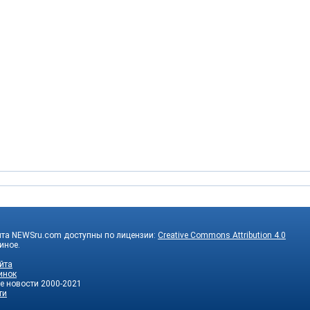
йта NEWSru.com доступны по лицензии:
Creative Commons Attribution 4.0
 иное.
йта
инок
е новости
2000-2021
ти