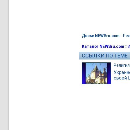
Досье NEWSru.com
::
Рел
Каталог NEWSru.com
::
И
ССЫЛКИ ПО ТЕМЕ
Религия
Украин
своей 