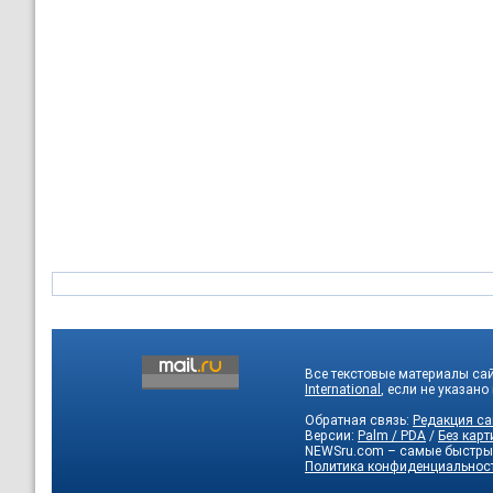
Все текстовые материалы са
International
, если не указано
Обратная связь:
Редакция са
Версии:
Palm / PDA
/
Без карт
NEWSru.com – самые быстры
Политика конфиденциальнос