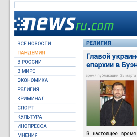
РЕЛИГИЯ
ВСЕ НОВОСТИ
ПАНДЕМИЯ
Главой украин
В РОССИИ
епархии в Буэ
Святослав Шевчук р
образование получи
В МИРЕ
потом работал пре
время публикации: 25 марта 2
ЭКОНОМИКА
web.ugcc.org.ua
РЕЛИГИЯ
КРИМИНАЛ
СПОРТ
КУЛЬТУРА
ИНОПРЕССА
В настоящее время
МНЕНИЯ