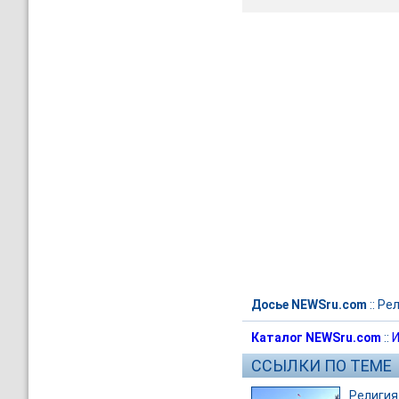
Досье NEWSru.com
::
Рел
Каталог NEWSru.com
::
И
ССЫЛКИ ПО ТЕМЕ
Религия