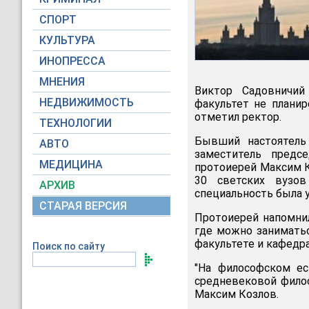
СПОРТ
КУЛЬТУРА
ИНОПРЕССА
МНЕНИЯ
Виктор Садовничий
НЕДВИЖИМОСТЬ
факультет не планиро
отметил ректор.
ТЕХНОЛОГИИ
Бывший настоятель
АВТО
заместитель предс
МЕДИЦИНА
протоиерей Максим К
30 светских вузов
АРХИВ
специальность была 
СТАРАЯ ВЕРСИЯ
Протоиерей напомнил
где можно заниматьс
факультете и кафедра
Поиск по сайту
"На философском ес
средневековой филос
Максим Козлов.