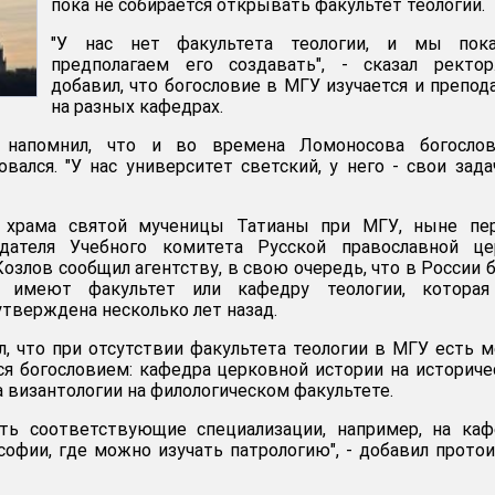
пока не собирается открывать факультет теологии.
"У нас нет факультета теологии, и мы пок
предполагаем его создавать", - сказал ректор
добавил, что богословие в МГУ изучается и препод
на разных кафедрах.
 напомнил, что и во времена Ломоносова богослов
вался. "У нас университет светский, у него - свои задач
 храма святой мученицы Татианы при МГУ, ныне пе
едателя Учебного комитета Русской православной це
озлов сообщил агентству, в свою очередь, что в России 
 имеют факультет или кафедру теологии, которая
утверждена несколько лет назад.
, что при отсутствии факультета теологии в МГУ есть м
я богословием: кафедра церковной истории на историч
 византологии на филологическом факультете.
ть соответствующие специализации, например, на каф
офии, где можно изучать патрологию", - добавил прото