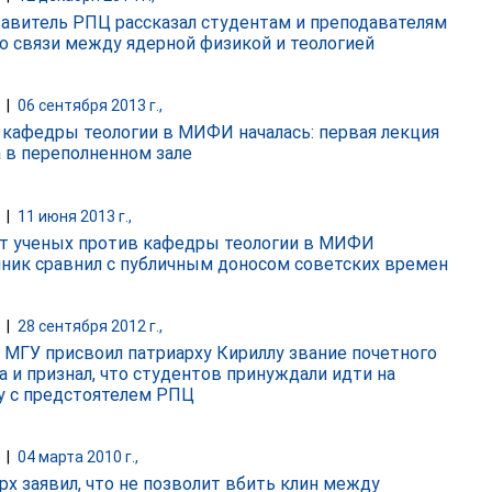
авитель РПЦ рассказал студентам и преподавателям
 связи между ядерной физикой и теологией
|
06 сентября 2013 г.,
 кафедры теологии в МИФИ началась: первая лекция
 в переполненном зале
|
11 июня 2013 г.,
т ученых против кафедры теологии в МИФИ
ник сравнил с публичным доносом советских времен
|
28 сентября 2012 г.,
 МГУ присвоил патриарху Кириллу звание почетного
а и признал, что студентов принуждали идти на
у с предстоятелем РПЦ
|
04 марта 2010 г.,
рх заявил, что не позволит вбить клин между