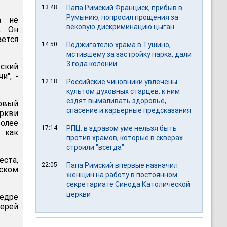
13:48
Папа Римский Франциск, прибыв в
Румынию, попросил прощения за
а не
вековую дискриминацию цыган
. Он
ается
14:50
Поджигателю храма в Тушино,
мстившему за застройку парка, дали
3 года колонии
ский
и", -
12:18
Российские чиновники увлечены
культом духовных старцев: к ним
ездят вымаливать здоровье,
рвый
спасение и карьерные предсказания
ркви
более
17:14
РПЦ: в здравом уме нельзя быть
 как
против храмов, которые в скверах
строили "всегда"
еста,
22:05
Папа Римский впервые назначил
еском
женщин на работу в постоянном
секретариате Синода Католической
церкви
едре
иерей