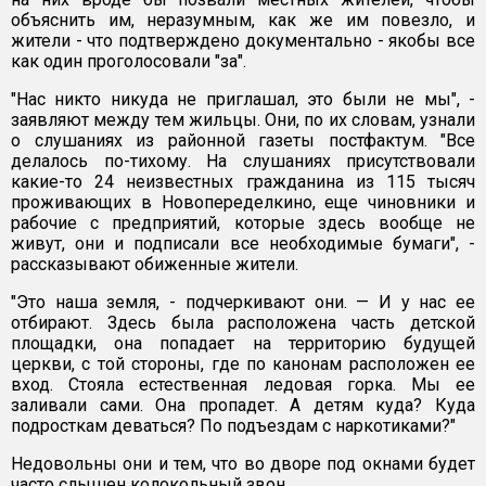
объяснить им, неразумным, как же им повезло, и
жители - что подтверждено документально - якобы все
как один проголосовали "за".
"Нас никто никуда не приглашал, это были не мы", -
заявляют между тем жильцы. Они, по их словам, узнали
о слушаниях из районной газеты постфактум. "Все
делалось по-тихому. На слушаниях присутствовали
какие-то 24 неизвестных гражданина из 115 тысяч
проживающих в Новопеределкино, еще чиновники и
рабочие с предприятий, которые здесь вообще не
живут, они и подписали все необходимые бумаги", -
рассказывают обиженные жители.
"Это наша земля, - подчеркивают они. — И у нас ее
отбирают. Здесь была расположена часть детской
площадки, она попадает на территорию будущей
церкви, с той стороны, где по канонам расположен ее
вход. Стояла естественная ледовая горка. Мы ее
заливали сами. Она пропадет. А детям куда? Куда
подросткам деваться? По подъездам с наркотиками?"
Недовольны они и тем, что во дворе под окнами будет
часто слышен колокольный звон.