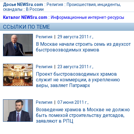
Досье NEWSru.com
::
Религия
::
Происшествия, инциденты,
скандалы
::
В России
Каталог NEWSru.com
::
Информационные интернет-ресурсы
ССЫЛКИ ПО ТЕМЕ
Религия
|
29 августа 2011 г.,
В Москве начали строить семь из двухсот
быстровозводимых храмов
Религия
|
23 августа 2011 г.,
Проект быстровозводимых храмов
служит не коммерции, а укреплению
веры, завляет Патриарх
Религия
|
07 июня 2011 г.,
Возведение храмов в Москве не должно
быть помехой строительству детсадов,
заявляют в РПЦ