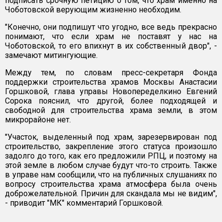
подписать срочную петицию о том, что храм именно на
Чоботовской верующим жизненно необходим.
"Конечно, они подпишут что угодно, все ведь прекрасно
понимают, что если храм не поставят у нас на
Чоботовской, то его впихнут в их собственный двор", -
замечают митингующие.
Между тем, по словам пресс-секретаря Фонда
поддержки строительства храмов Москвы Анастасии
Горшковой, глава управы Новопеределкино Евгений
Сорока пояснил, что другой, более подходящей и
свободной для строительства храма земли, в этом
микрорайоне нет.
"Участок, выделенный под храм, зарезервирован под
строительство, закрепление этого статуса произошло
задолго до того, как его предложили РПЦ, и поэтому на
этой земле в любом случае будут что-то строить. Также
в управе нам сообщили, что на публичных слушаниях по
вопросу строительства храма атмосфера была очень
доброжелательной. Причин для скандала мы не видим",
- приводит "МК" комментарий Горшковой.