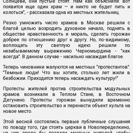
Солнцеве, они пустые стоят. Нам как объяснили: вот
появится еще один храм — и никто не будет пить и
колоться", - рассказала одна из местных жительниц.
Резко умножить число храмов в Москве решили с
благой целью возродить духовное начало, поднять в
обществе нравственность и мораль, сделать горожан
добрее по отношению друг к другу. Но, по-видимому,
воплощать эту светлую идею решили по
незабываемому выражению Черномырдина - "как
всегда". В данном случае - насильно насаждая благое.
Теперь чиновники жалуются на местных "протестантов":
"Темные люди! Что вы хотите, столько лет жили в
безбожии. Приходится теперь насаждать культуру!"
Протесты жителей против строительства модульных
храмов возникали в Теплом Стане, в Восточном
Дегунино. Протесты горожан вынудили временно
остановить строительство и перенести объект культа на
новое место.
Этой весной состоялись первые публичные слушания
по поводу того, где стоять церкви в Новопеределкино,
на них вроде бы позвали местных жителей, чтобы