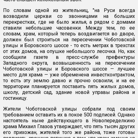
По словам одной из жительниц, "на Руси всегда
возводили церкви со звонницами на больших
перекрестках, где не было жилья, а рядом с домами
ставили небольшие часовенки. Между тем, по ее
словам, храм, который теперь воздвигается во дворе,
должен был строиться на пересечении Чоботовской
улицы и Боровского шоссе - то есть метрах в трехстах
от этих домов, на опушке небольшого лесочка. Но, как
сообщили газете в пресс-службе префектуры
Западного округа, возвышенность на пересечении
Чоботовской улицы и Боровского шоссе — лучшее
место для храма — уже обременена инвестконтрактом,
то есть эту землю давно и прочно освоили, и на ее
территории планируется поставить пять жилых домов,
школу, детский сад, здание новой управы района и
гостиницу.
Жители Чоботовской улицы собрали под своим
требованием оставить их в покое 500 подписей. Однако
настоятель ныне действующего в Новопеределкино
храма Михаил Глазов утверждает, что пять тысяч других
его прихожан, жителей того же района, тоже готовы