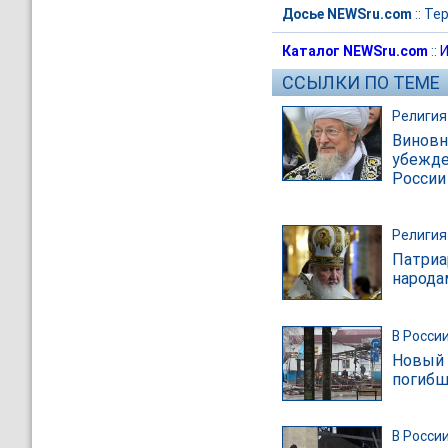
Досье NEWSru.com
::
Те
Каталог NEWSru.com
::
И
ССЫЛКИ ПО ТЕМЕ
Религия
Виновн
убежде
России
Религия
Патриа
народа
В Росси
Новый 
погибш
В Росси