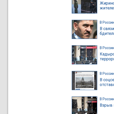
Жирино
жителе
В Росси
В связ
бдите
В Росси
Кадыро
террори
В Росси
В соцсе
отстав
В Росси
Взрыв 