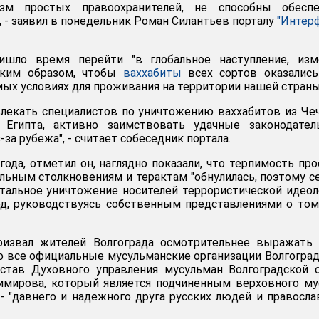
зм простых правоохранителей, не способны обеспе
 - заявил в понедельник Роман Силантьев порталу
"Интер
ишло время перейти "в глобальное наступление, изм
аким образом, чтобы
ваххабиты
всех сортов оказались
мых условиях для проживания на территории нашей страны
лекать специалистов по уничтожению ваххабитов из Че
 Египта, активно заимствовать удачные законодател
за рубежа", - считает собеседник портала.
года, отметил он, наглядно показали, что терпимость пр
ьным столкновениям и терактам "обнулилась, поэтому с
отальное уничтожение носителей террористической идеол
од, руководствуясь собственным представлениями о том
извал жителей Волгограда осмотрительнее выражать 
что все официальные мусульманские организации Волгогра
остав Духовного управления мусульман Волгоградской 
имирова, который является подчиненным верховного м
- "давнего и надежного друга русских людей и правосл