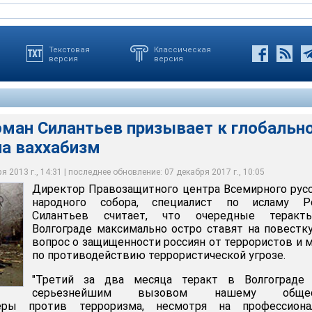
Текстовая
Классическая
версия
версия
ман Силантьев призывает к глобальн
а Правозащитного центра Всемирного русского народного
на ваххабизм
еракты в Волгограде максимально остро ставят на повестку дня
сти россиян от террористов и мерах по противодействию
грозе
 2013 г., 14:31 | последнее обновление: 07 декабря 2017 г., 10:05
Директор Правозащитного центра Всемирного рус
есс-служба ГУ МВД РФ
народного собора, специалист по исламу Р
Силантьев считает, что очередные терак
Волгограде максимально остро ставят на повестк
вопрос о защищенности россиян от террористов и 
по противодействию террористической угрозе.
"Третий за два месяца теракт в Волгограде 
серьезнейшим вызовом нашему общес
еры против терроризма, несмотря на профессиона