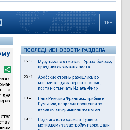
18+
ПОСЛЕДНИЕ НОВОСТИ РАЗДЕЛА
ому
15:52
Мусульмане отмечают Ураза-байрам,
праздник окончания поста
23:41
Арабские страны разошлись во
ского
мнении, когда завершать месяц
оман
поста и отмечать Ид аль-Фитр
ты в
у дня
13:48
Папа Римский Франциск, прибыв в
мерах
Румынию, попросил прощения за
вековую дискриминацию цыган
стал
14:50
Поджигателю храма в Тушино,
тву.
мстившему за застройку парка, дали
лизм