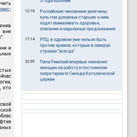
3 года колонии
чить
факс-
12:18
Российские чиновники увлечены
культом духовных старцев: к ним
ездят вымаливать здоровье,
енив
спасение и карьерные предсказания
 вне
".
17:14
РПЦ: в здравом уме нельзя быть
против храмов, которые в скверах
чни и
строили "всегда"
ьные
22:05
Папа Римский впервые назначил
женщин на работу в постоянном
остых
секретариате Синода Католической
ейчас
церкви
огии,
, кто
свой
дской
облас
уфтия
авных