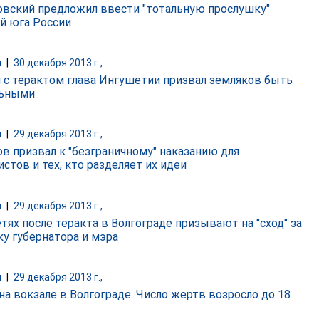
вский предложил ввести "тотальную прослушку"
й юга России
и
|
30 декабря 2013 г.,
и с терактом глава Ингушетии призвал земляков быть
льными
и
|
29 декабря 2013 г.,
в призвал к "безграничному" наказанию для
стов и тех, кто разделяет их идеи
и
|
29 декабря 2013 г.,
тях после теракта в Волгограде призывают на "сход" за
ку губернатора и мэра
и
|
29 декабря 2013 г.,
на вокзале в Волгограде. Число жертв возросло до 18