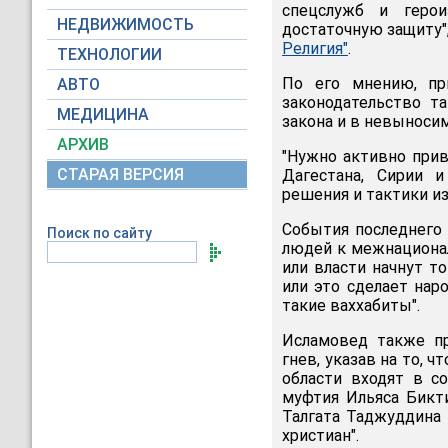
спецслужб и герои
НЕДВИЖИМОСТЬ
достаточную защиту",
Религия"
.
ТЕХНОЛОГИИ
По его мнению, пр
АВТО
законодательство т
МЕДИЦИНА
закона и в невыноси
АРХИВ
"Нужно активно прив
СТАРАЯ ВЕРСИЯ
Дагестана, Сирии и
решения и тактики из-
События последнего 
Поиск по сайту
людей к межнационал
или власти начнут т
или это сделает нар
такие ваххабиты".
Исламовед также пр
гнев, указав на то, 
области входят в с
муфтия Ильяса Бикт
Талгата Таджуддина 
христиан".