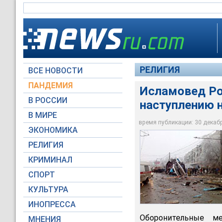
РЕЛИГИЯ
ВСЕ НОВОСТИ
ПАНДЕМИЯ
Исламовед Ро
По мнению директор
В РОССИИ
наступлению 
собора очередные т
вопрос о защищенно
В МИРЕ
террористической у
время публикации: 30 декабря
ЭКОНОМИКА
© РИА Новости / Пр
РЕЛИГИЯ
КРИМИНАЛ
СПОРТ
КУЛЬТУРА
ИНОПРЕССА
Оборонительные м
МНЕНИЯ