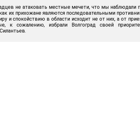
адцев не атаковать местные мечети, что мы наблюдали 
к как их прихожане являются последовательными противн
иру и спокойствию в области исходит не от них, а от при
ые, к сожалению, избрали Волгоград своей приорите
Силантьев.