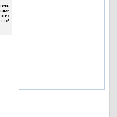
после
иками
езжих
тной