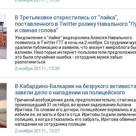
2 ноября 2017 г., 13:36
В Третьяковке открестились от "лайка",
поставленного в Twitter ролику Навального "П
и свиная голова"
Уведомление о "лайке" видеоролика Алексея Навального
появилось в Twitter ГТГ в ночь на 2 ноября. Сотрудники му
удалили публикацию и заявили, что аккаунт микроблога б
взломан. Некоторые интернет-пользователи предположили
это была случайная ошибка - сотрудник музея забыл
разлогиниться.
2 ноября 2017 г., 13:30
В Кабардино-Балкарии на безрукого активист
завели дело о нападении на полицейского
Причиной возбуждения дела, предположительно, стал инц
произошедший 31 октября, во время задержания Аслана
Иритова. По словам его дочери, полицейские ворвались в 
избили ее, ее мать и брата отца. Иритовы подали заявлени
полицию, а когда отказались его забрать, Иритова обвинил
нападении на сотрудника полиции.
2 ноября 2017 г., 13:07