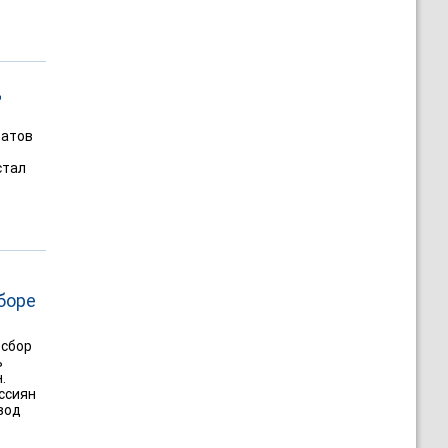
д
татов
стал
боре
 сбор
ь
.
ссиян
вод