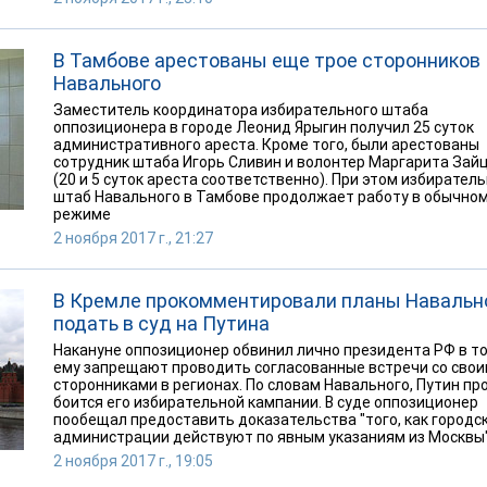
В Тамбове арестованы еще трое сторонников
Навального
Заместитель координатора избирательного штаба
оппозиционера в городе Леонид Ярыгин получил 25 суток
административного ареста. Кроме того, были арестованы
сотрудник штаба Игорь Сливин и волонтер Маргарита Зай
(20 и 5 суток ареста соответственно). При этом избирател
штаб Навального в Тамбове продолжает работу в обычно
режиме
2 ноября 2017 г., 21:27
В Кремле прокомментировали планы Навальн
подать в суд на Путина
Накануне оппозиционер обвинил лично президента РФ в то
ему запрещают проводить согласованные встречи со сво
сторонниками в регионах. По словам Навального, Путин пр
боится его избирательной кампании. В суде оппозиционер
пообещал предоставить доказательства "того, как городс
администрации действуют по явным указаниям из Москвы"
2 ноября 2017 г., 19:05