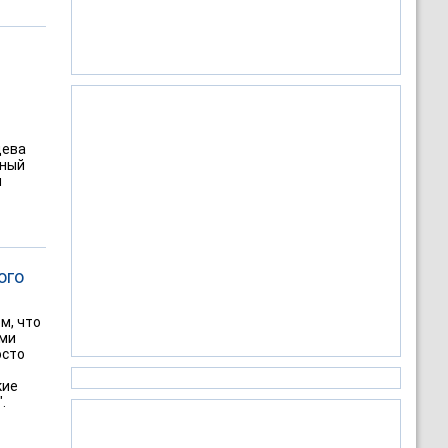
цева
ьный
м
ого
м, что
ими
осто
кие
.