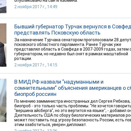
опубликовано на сайте кабмина.
2 ноября 2017 г., 14:49
Бывший губернатор Турчак вернулся в Совфе
представлять Псковскую область
За назначение Турчака сенатором проголосовали 28 депу
псковского областного парламента. Ранее Турчак уже
представлял область в Совфеде в 2007-2009 годах, затем 
губернатором, но недавно был снят в рамках масштабной
ротации.
2 ноября 2017 г., 14:15
В МИД РФ назвали "надуманными и
сомнительными" объяснения американцев о с
биопроб россиян
По мнению замминистра иностранных дел Сергея Рябкова,
биопроб - это только часть проблемы. "Не хочется говорит
"вершина айсберга", но это вертится на языке", - добавил он
Деятельность США по сбору биологических материалов ро
может поставить под угрозу безопасность России, есть по
этим озаботиться, уверен дипломат.