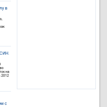
лу в
о,
как
ФСИН.
й
тво
ток на
ь 2012
ом с