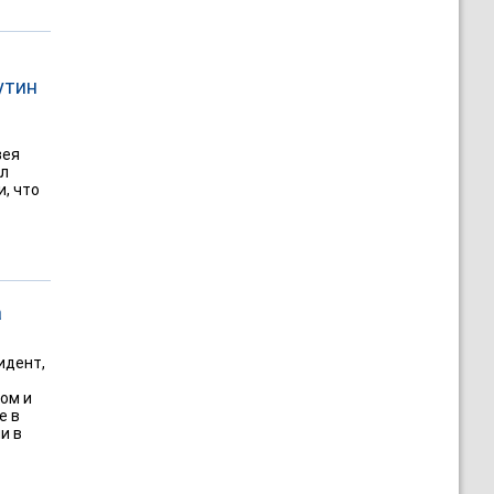
утин
зея
ыл
, что
а
идент,
дом и
е в
и в