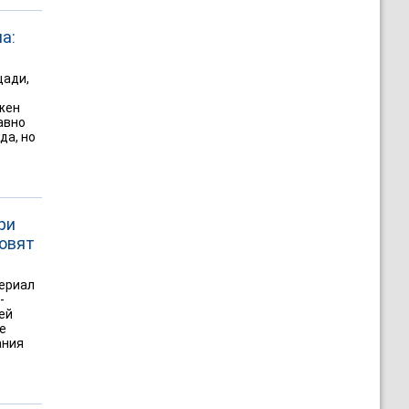
а:
щади,
жен
авно
да, но
ри
овят
териал
-
ей
е
ания