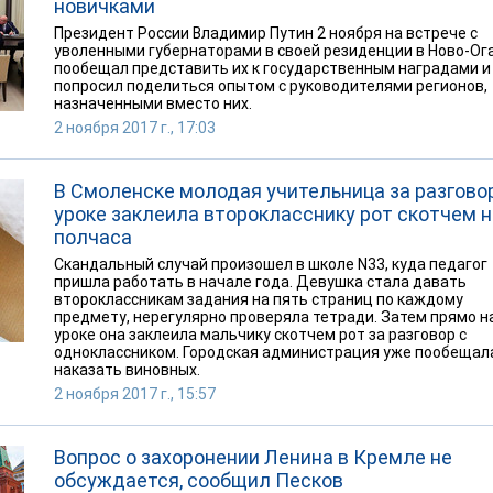
новичками
Президент России Владимир Путин 2 ноября на встрече с
уволенными губернаторами в своей резиденции в Ново-Ог
пообещал представить их к государственным наградами и
попросил поделиться опытом с руководителями регионов,
назначенными вместо них.
2 ноября 2017 г., 17:03
В Смоленске молодая учительница за разгово
уроке заклеила второкласснику рот скотчем н
полчаса
Скандальный случай произошел в школе N33, куда педагог
пришла работать в начале года. Девушка стала давать
второклассникам задания на пять страниц по каждому
предмету, нерегулярно проверяла тетради. Затем прямо н
уроке она заклеила мальчику скотчем рот за разговор с
одноклассником. Городская администрация уже пообещал
наказать виновных.
2 ноября 2017 г., 15:57
Вопрос о захоронении Ленина в Кремле не
обсуждается, сообщил Песков