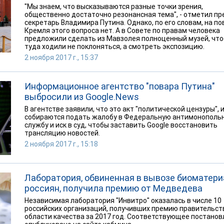
"Мы знаем, что высказываются разные точки зрения,
общественно достаточно резонансная тема", - отметил пр
секретарь Владимира Путина. Однако, по его словам, на по
Кремля этого вопроса нет. А в Совете по правам человека
предложили сделать из Мавзолея полноценный музей, чт
туда ходили не поклоняться, а смотреть экспозицию.
2 ноября 2017 г., 15:37
Информационное агентство "повара Путина"
выбросили из Google.News
В агентстве заявили, что это акт "политической цензуры", 
собираются подать жалобу в Федеральную антимонополь
службу и иск в суд, чтобы заставить Google восстановить
трансляцию новостей.
2 ноября 2017 г., 15:18
Лаборатория, обвиненная в вывозе биоматер
россиян, получила премию от Медведева
Независимая лаборатория "Инвитро" оказалась в числе 10
российских организаций, получивших премию правительст
области качества за 2017 год. Соответствующее постано