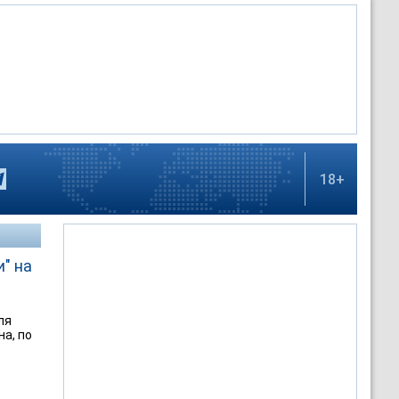
18+
" на
ля
а, по
о