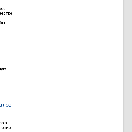
есс-
вестке
обы
и
ную
иалов
ва в
вление