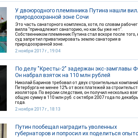
У двоюродного племянника Путина нашли вил
природоохранной зоне Сочи
Это часть санаторного комплекса, хотя, по словам рабочег
вилла "принадлежит санаторию, но как бы уже нет".
Собственником племянник Путина стал вскоре после того, 
суд запретил приватизировать землю санатория в
природоохранной зоне.
2 ноября 2017 г., 19:04
По делу "Кресты-2" задержан экс-замглавы 
Он набрал взяток на 110 млн рублей
Николай Баринов требовал от двух строительных компани
Петербурга не менее 12% от всех платежей за строительс
изолятора. По версии следствия, он получил несколько взя
общую сумму в 110 млн руб. с октября 2007 года по декабр
года.
2 ноября 2017 г., 18:13
Путин пообещал наградить уволенных
губернаторов и попросил их поделиться опыт