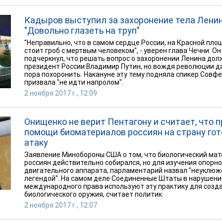
Кадыров выступил за захоронение тела Ленин
"Довольно глазеть на труп"
"Неправильно, что в самом сердце России, на Красной пло
стоит гроб с мертвым человеком", - уверен глава Чечни. Он
подчеркнул, что решать вопрос о захоронении Ленина дол
президент России Владимир Путин, но вождя революции д
пора похоронить. Накануне эту тему подняла спикер Совфе
призвала "не идти напролом".
2 ноября 2017 г., 12:09
Онищенко не верит Пентагону и считает, что п
помощи биоматериалов россиян на страну гот
атаку
Заявление Минобороны США о том, что биологический ма
россиян действительно собирался, но для изучения опорно
двигательного аппарата, парламентарий назвал "неуклюж
легендой". На самом деле Соединенные Штаты в нарушени
международного права используют эту практику для созд
биологического оружия, считает политик.
2 ноября 2017 г., 12:07