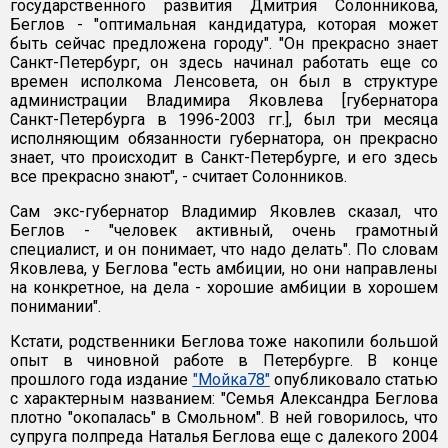
государственного развития Дмитрия Солонникова,
Беглов - "оптимальная кандидатура, которая может
быть сейчас предложена городу". "Он прекрасно знает
Санкт-Петербург, он здесь начинал работать еще со
времен исполкома Ленсовета, он был в структуре
администрации Владимира Яковлева [губернатора
Санкт-Петербурга в 1996-2003 гг.], был три месяца
исполняющим обязанности губернатора, он прекрасно
знает, что происходит в Санкт-Петербурге, и его здесь
все прекрасно знают", - считает Солонников.
Сам экс-губернатор Владимир Яковлев сказал, что
Беглов - "человек активный, очень грамотный
специалист, и он понимает, что надо делать". По словам
Яковлева, у Беглова "есть амбиции, но они направлены
на конкретное, на дела - хорошие амбиции в хорошем
понимании".
Кстати, родственники Беглова тоже накопили большой
опыт в чиновной работе в Петербурге. В конце
прошлого года издание
"Мойка78"
опубликовало статью
с характерным названием: "Семья Александра Беглова
плотно "окопалась" в Смольном". В ней говорилось, что
супруга полпреда Наталья Беглова еще с далекого 2004