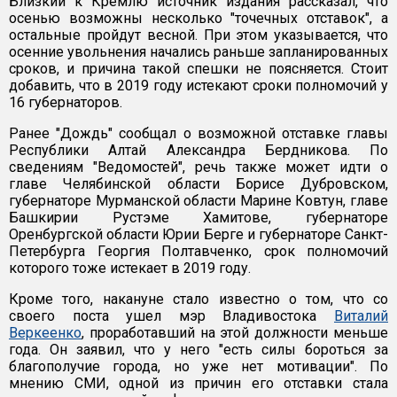
Близкий к Кремлю источник издания рассказал, что
осенью возможны несколько "точечных отставок", а
остальные пройдут весной. При этом указывается, что
осенние увольнения начались раньше запланированных
сроков, и причина такой спешки не поясняется. Стоит
добавить, что в 2019 году истекают сроки полномочий у
16 губернаторов.
Ранее "Дождь" сообщал о возможной отставке главы
Республики Алтай Александра Бердникова. По
сведениям "Ведомостей", речь также может идти о
главе Челябинской области Борисе Дубровском,
губернаторе Мурманской области Марине Ковтун, главе
Башкирии Рустэме Хамитове, губернаторе
Оренбургской области Юрии Берге и губернаторе Санкт-
Петербурга Георгия Полтавченко, срок полномочий
которого тоже истекает в 2019 году.
Кроме того, накануне стало известно о том, что со
своего поста ушел мэр Владивостока
Виталий
Веркеенко
, проработавший на этой должности меньше
года. Он заявил, что у него "есть силы бороться за
благополучие города, но уже нет мотивации". По
мнению СМИ, одной из причин его отставки стала