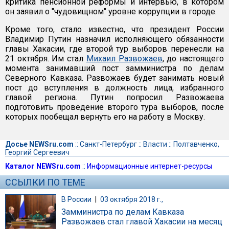
критика пенсионной реформы и интервью, в котором
он заявил о "чудовищном" уровне коррупции в городе.
Кроме того, стало известно, что президент России
Владимир Путин назначил исполняющего обязанности
главы Хакасии, где второй тур выборов перенесли на
21 октября. Им стал
Михаил Развожаев
, до настоящего
момента занимавший пост замминистра по делам
Северного Кавказа. Развожаев будет занимать новый
пост до вступления в должность лица, избранного
главой региона. Путин попросил Развожаева
подготовить проведение второго тура выборов, после
которых пообещал вернуть его на работу в Москву.
Досье NEWSru.com
::
Санкт-Петербург
::
Власти
::
Полтавченко,
Георгий Сергеевич
Каталог NEWSru.com
::
Информационные интернет-ресурсы
ССЫЛКИ ПО ТЕМЕ
В России
|
03 октября 2018 г.,
Замминистра по делам Кавказа
Развожаев стал главой Хакасии на месяц