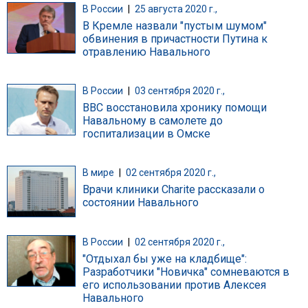
В России
|
25 августа 2020 г.,
В Кремле назвали "пустым шумом"
обвинения в причастности Путина к
отравлению Навального
В России
|
03 сентября 2020 г.,
BBC восстановила хронику помощи
Навальному в самолете до
госпитализации в Омске
В мире
|
02 сентября 2020 г.,
Врачи клиники Charite рассказали о
состоянии Навального
В России
|
02 сентября 2020 г.,
"Отдыхал бы уже на кладбище":
Разработчики "Новичка" сомневаются в
его использовании против Алексея
Навального