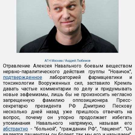
АГН Москва / Андрей Любимов
Отравление Алексея Навального боевым веществом
нервно-паралитического действия группы "Новичок",
подтвержденное
лабораторией фармацевтики и
токсикологии Вооруженных сил, заставило Кремль
давать частые комментарии по делу и придумывать
новые эвфемизмы, лишь бы не произносить негласно
запрещенную фамилию оппозиционера. Пресс-
секретарю президента РФ Дмитрию Пескову
несколько дней назад уже пришлось отвечать на
вопрос, почему он упорно продолжает избегать
упоминания Навального напрямую, называя его
абстрактно
- "больной", "гражданин РФ", "пациент". "Он
является пациентом, он болеет, так мы его и называем",