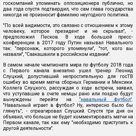
госкомпаний упоминать оппозиционера публично, но
два года спустя подтвердил, что сам глава государства
никогда не произносит фамилию неугодного политика.
"По всей видимости, это связано с отношением к этому
человеку, которое президент и не скрывал", -
предположил Песков. В ходе большой пресс-
конференции в 2017 году Путин называл Навального
так: "персонаж, которого упомянули", "тот, кого вы
назвали", "Саакашвили в российском издании".
В самом начале чемпионата мира по футболу 2018 года
с Первого канала внезапно ушел тренер Леонид
Слуцкий, допустивший непростительную для госТВ
ошибку во время матча сборных Германии и Мексики.
Коллега Слуцкого, рассуждая о ходе встречи, заявил,
что уступавшие в счете немцы рано или поздно будут
вынуждены перейти на
"навальный футбол"
.
"Навальный играет в футбол? Ну, интересно было бы
глянуть", - отреагировал Слуцкий. Спустя три дня он
объявил, что больше не будет комментировать матчи на
Первом канале, так как ему "необходимо приступить к
другой деятельности".