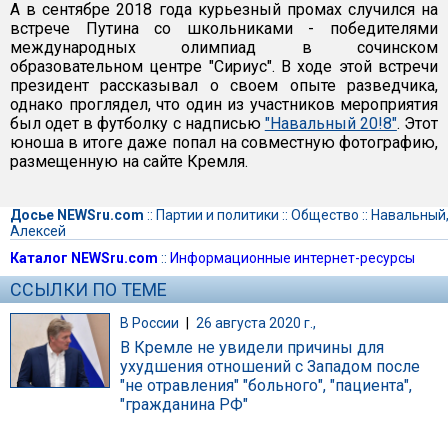
А в сентябре 2018 года курьезный промах случился на
встрече Путина со школьниками - победителями
международных олимпиад в сочинском
образовательном центре "Сириус". В ходе этой встречи
президент рассказывал о своем опыте разведчика,
однако проглядел, что один из участников мероприятия
был одет в футболку с надписью
"Навальный 20!8"
. Этот
юноша в итоге даже попал на совместную фотографию,
размещенную на сайте Кремля.
Досье NEWSru.com
::
Партии и политики
::
Общество
::
Навальный
Алексей
Каталог NEWSru.com
::
Информационные интернет-ресурсы
ССЫЛКИ ПО ТЕМЕ
В России
|
26 августа 2020 г.,
В Кремле не увидели причины для
ухудшения отношений с Западом после
"не отравления" "больного", "пациента",
"гражданина РФ"