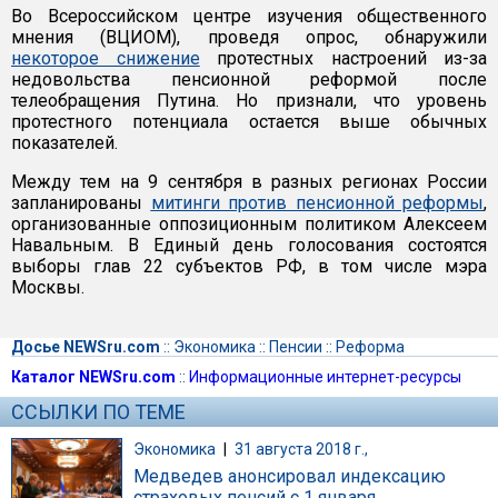
Во Всероссийском центре изучения общественного
мнения (ВЦИОМ), проведя опрос, обнаружили
некоторое снижение
протестных настроений из-за
недовольства пенсионной реформой после
телеобращения Путина. Но признали, что уровень
протестного потенциала остается выше обычных
показателей.
Между тем на 9 сентября в разных регионах России
запланированы
митинги против пенсионной реформы
,
организованные оппозиционным политиком Алексеем
Навальным. В Единый день голосования состоятся
выборы глав 22 субъектов РФ, в том числе мэра
Москвы.
Досье NEWSru.com
::
Экономика
::
Пенсии
::
Реформа
Каталог NEWSru.com
::
Информационные интернет-ресурсы
ССЫЛКИ ПО ТЕМЕ
Экономика
|
31 августа 2018 г.,
Медведев анонсировал индексацию
страховых пенсий с 1 января