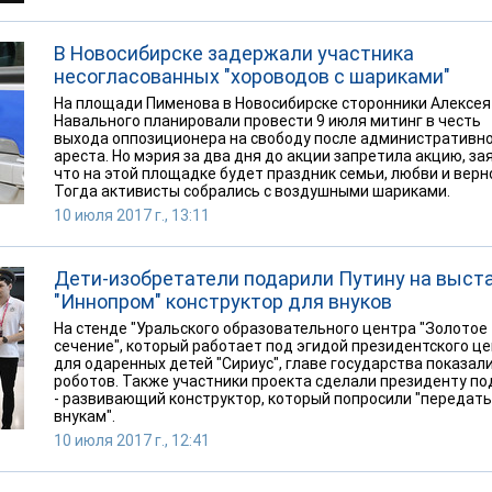
В Новосибирске задержали участника
несогласованных "хороводов с шариками"
На площади Пименова в Новосибирске сторонники Алексея
Навального планировали провести 9 июля митинг в честь
выхода оппозиционера на свободу после административн
ареста. Но мэрия за два дня до акции запретила акцию, за
что на этой площадке будет праздник семьи, любви и верн
Тогда активисты собрались с воздушными шариками.
10 июля 2017 г., 13:11
Дети-изобретатели подарили Путину на выст
"Иннопром" конструктор для внуков
На стенде "Уральского образовательного центра "Золотое
сечение", который работает под эгидой президентского ц
для одаренных детей "Сириус", главе государства показал
роботов. Также участники проекта сделали президенту по
- развивающий конструктор, который попросили "передать
внукам".
10 июля 2017 г., 12:41