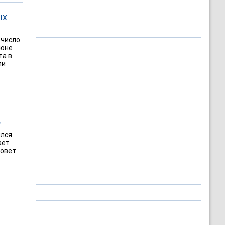
ых
 число
июне
та в
ли
Ф
ился
ает
совет