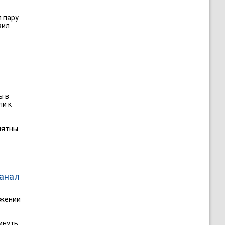
л пару
вил
ы в
ли к
нятны
канал
ижении
инуть