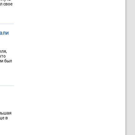
л свое
зали
еля,
что
ми был
ольшая
ще в