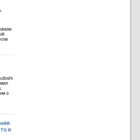
ь
ровали
ой
сов.
ubishi
вил:
,
ии о
тняя
то я