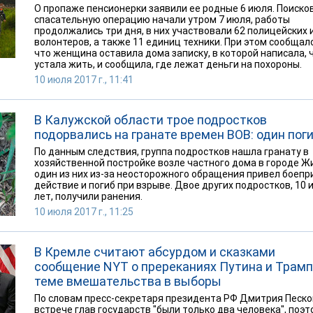
О пропаже пенсионерки заявили ее родные 6 июля. Поиско
спасательную операцию начали утром 7 июля, работы
продолжались три дня, в них участвовали 62 полицейских 
волонтеров, а также 11 единиц техники. При этом сообщал
что женщина оставила дома записку, в которой написала, 
устала жить, и сообщила, где лежат деньги на похороны.
10 июля 2017 г., 11:41
В Калужской области трое подростков
подорвались на гранате времен ВОВ: один пог
По данным следствия, группа подростков нашла гранату в
хозяйственной постройке возле частного дома в городе Ж
один из них из-за неосторожного обращения привел боепр
действие и погиб при взрыве. Двое других подростков, 10 и
лет, получили ранения.
10 июля 2017 г., 11:25
В Кремле считают абсурдом и сказками
сообщение NYT о пререканиях Путина и Трамп
теме вмешательства в выборы
По словам пресс-секретаря президента РФ Дмитрия Песко
встрече глав государств "были только два человека", поэт