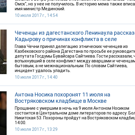
Омск", но у нее не получилось. В историю мема также вписа
имя министр Мединский.
10 июля 2017 г., 14:54
Чеченцы из дагестанского Ленинаула расска
Кадырову о причинах конфликта в селе
Глава Чечни принял делегацию этнических чеченцев из
Казбековского района Дагестана по просьбе ее руководит
депутата Госдумы Бувайсара Сайтиева. Гости рассказали, 
вспыхнувший в селе конфликт между аварцами и чеченца
бытовым, а не межнациональным. По словам Сайтиева,
инцидент удалось уладить.
10 июля 2017 г., 14:40
Антона Носика похоронят 11 июля на
Востряковском кладбище в Москве
Прощание с умершим в ночь на 9 июля Антоном Носиком
состоится в Центральном доме литераторов по адресу: Б
Никитская 53. Похороны пройдут на Востряковском кладби
14:00.
10 июля 2017 г., 13:29