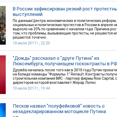
В России зафиксирован резкий рост протестн
выступлений
По данным Центра экономических и политических реформ,
социальных и политических протестов в России в апреле-
выросло на 33% по сравнению с началом года. Причина рос
том, что проблемы, вызывающие протесты, не решаются и
решаются точечно.
10 июля 2017 г., 22:20
"Дождь" рассказал о "друге Путина" из
Люксембурга, получающем госконтракты в Р
Дружба началась после того как в 2010 году Путин прокат
на болиде команды "Формулы-1" Renault. Контракты получ
строительная компания ВИС - партнер фирмы Rise Capital, 
директоров которой возглавляет Жерар Лопес.
10 июля 2017 г., 19:44
Песков назвал "полуфейковой" новость о
незадекларированном мотоцикле Путина