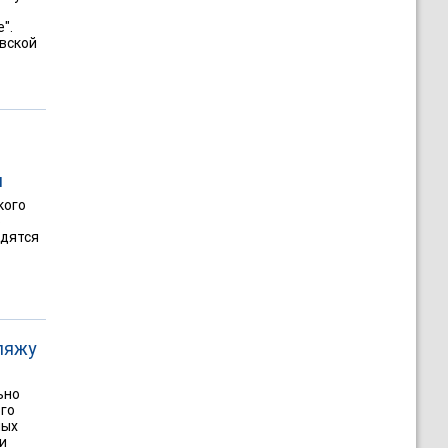
".
евской
и
кого
о
одятся
ляжу
ьно
го
ных
и