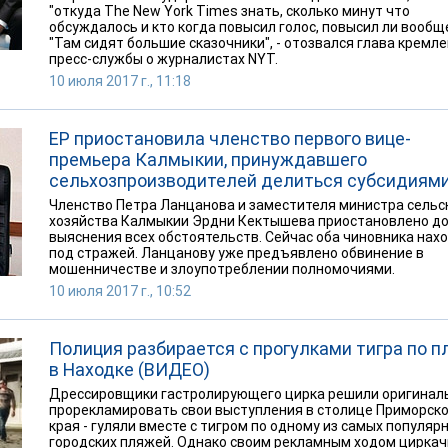
"откуда The New York Times знать, сколько минут что
обсуждалось и кто когда повысил голос, повысил ли вообще
"Там сидят большие сказочники", - отозвался глава кремл
пресс-службы о журналистах NYT.
10 июля 2017 г., 11:18
ЕР приостановила членство первого вице-
премьера Калмыкии, принуждавшего
сельхозпроизводителей делиться субсидиям
Членство Петра Ланцанова и заместителя министра сельс
хозяйства Калмыкии Эрдни Кектышева приостановлено д
выяснения всех обстоятельств. Сейчас оба чиновника нах
под стражей. Ланцанову уже предъявлено обвинение в
мошенничестве и злоупотреблении полномочиями.
10 июля 2017 г., 10:52
Полиция разбирается с прогулками тигра по п
в Находке (ВИДЕО)
Дрессировщики гастролирующего цирка решили оригинал
прорекламировать свои выступления в столице Приморско
края - гуляли вместе с тигром по одному из самых популяр
городских пляжей. Однако своим рекламным ходом циркач