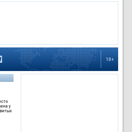
18+
есто
ена у
звитых