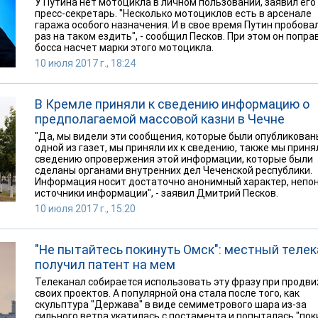
У Путина нет мотоцикла в личном пользовании, заявил его
пресс-секретарь. "Несколько мотоциклов есть в арсенале
гаража особого назначения. И в свое время Путин пробова
раз на таком ездить", - сообщил Песков. При этом он попра
босса насчет марки этого мотоцикла.
10 июля 2017 г., 18:24
В Кремле приняли к сведению информацию о
предполагаемой массовой казни в Чечне
"Да, мы видели эти сообщения, которые были опубликован
одной из газет, мы приняли их к сведению, также мы приня
сведению опровержения этой информации, которые были
сделаны органами внутренних дел Чеченской республики.
Информация носит достаточно анонимный характер, непо
источники информации", - заявил Дмитрий Песков.
10 июля 2017 г., 15:20
"Не пытайтесь покинуть Омск": местный теле
получил патент на мем
Телеканал собирается использовать эту фразу при продв
своих проектов. А популярной она стала после того, как
скульптура "Держава" в виде семиметрового шара из-за
сильного ветра укатилась с постамента и попыталась "пок