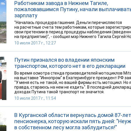
Работникам завода в Нижнем Тагиле,
пожаловавшимся Путину, начали выплачиват
зарплату
"Началась процедура гашения. Деньги перечисляются
на расчетные счета тем работникам, которые зарегистри
свои претензии в период процедуры наблюдения (введенн
на предприятии)", - сообщил мэр Нижнего Тагила Сергей Но
10 июля 2017 г., 12:27
Путин признался во владении японским
транспортом, которого нет в его декларации
Во время осмотра стенда производителей мотоциклов Mits
на выставке "Иннопром" в Екатеринбурге президент РФ зая
"У меня есть не такой, но вашей фирмы есть мотоцикл. Но я
правда, стараюсь на нем не ездить". В последней декларац
доходах Путина такой транспорт не значится.
10 июля 2017 г., 11:54
В Курганской области вернулась домой 87-ле
пенсионерка, которую искали пять дней: "Неуж
в собственном лесу могла заблудиться!"