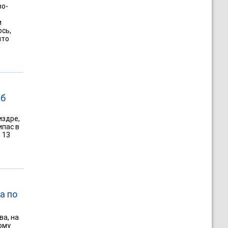
во-
и
ось,
что
иб
издре,
ипас в
 13
а по
ва, на
ому