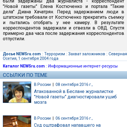
были задержаны два журналиста - корреспондент
"Новой газеты" Елена Костюченко и портала "Такие
дела" Диана Хачатрян. Перед задержанием люди в
штатском требовали от Костюченко прекратить съемку
и пытались отобрать у нее камеру. В результате
корреспондентов задержали и отвезли в ОВД. Спустя
примерно два часа после задержания корреспондентов
отпустили.
Досье NEWSru.com
::
Терроризм
::
Захват заложников
::
Северная
Осетия, 1 сентября 2004 года
Каталог NEWSru.com
::
Информационные интернет-ресурсы
ССЫЛКИ ПО ТЕМЕ
В России
|
08 сентября 2016 г.,
Атакованной в Беслане журналистке
"Новой газеты" диагностировали ушиб
мозга
В России
|
06 сентября 2016 г.,
Суд оштрафовал напавшего на