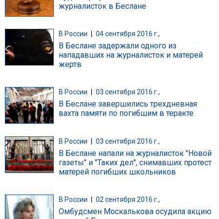
журналисток в Беслане
В России
|
04 сентября 2016 г.,
В Беслане задержали одного из
нападавших на журналисток и матерей
жертв
В России
|
03 сентября 2016 г.,
В Беслане завершились трехдневная
вахта памяти по погибшим в теракте
В России
|
03 сентября 2016 г.,
В Беслане напали на журналисток "Новой
газеты" и "Таких дел", снимавших протест
матерей погибших школьников
В России
|
02 сентября 2016 г.,
Омбудсмен Москалькова осудила акцию