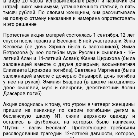
в виде 20 часов исправительных работ и назначил ей
штраф ниже минимума, установленного статьей, в пять
тысяч рублей. По словам женщины, она рассчитывала
на полную отмену наказания и намерена опротестовать
и это решение.
Протестная акция матерей состоялась 1 сентября, 12 лет
спустя после теракта в Беслане. В ней участвовали: Элла
Кесаева (ее дочь Зарина была в заложниках); Эмма
Бетрозова (у нее погибли муж Руслан и сыновья - 16-
летний Алан и 14-летний Аслан); Жанна Цирихова (была
заложницей вместе с двумя дочерьми, восьмилетняя
Елизавета Цирихова погибла); Светлана Маргиева (была
заложницей вместе с дочерью Эльвирой, дочь погибла
у нее на руках); Эмилия Бзарова (в школе находились
двое сыновей, муж и свекровь, девятилетний Аслан
Дзасаров погиб).
Акция сводилась к тому, что утром в четверг женщины
пришли на панихиду по своим погибшим детям в
бесланскую школу N1, сняли верхнюю одежду и
остались в футболках, на которых было написано:
"Путин - палач Беслана". Протестующие требовали
расследования трагедии 12-летней давности, которое,