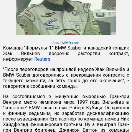
Архив NEWSru.com
Команда "Формулы-1" BMW Sauber и канадский гонщик
Жак Вильнёв досрочно расторгли контракт,
информирует
Reuters
.
"После переговоров на прошлой неделе Жак Вильнёв и
BMW Sauber договорились о прекращении контракта с
текущего момента, за пять гонок до его окончания", -
говорится в сообщении команды.
На состоявшемся в минувшие выходные Гран-при
Венгрии место чемпиона мира 1997 года Вильнёва в
"конюшне" BMW занял поляк Роберт Кубица. Он пришёл
к финишу седьмым, но заработал дисквалификацию
после взвешивания. Его партнёр по команде немец Ник
Хайдфельд финишировал третьим. Ну а выиграл Гран-
при Венгрии британец Дженсон Баттон из команды