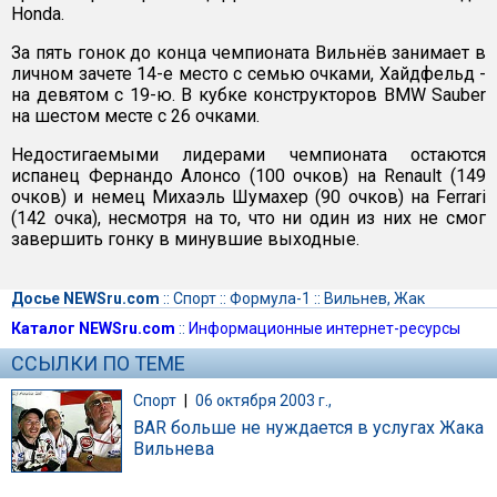
Honda.
За пять гонок до конца чемпионата Вильнёв занимает в
личном зачете 14-е место с семью очками, Хайдфельд -
на девятом с 19-ю. В кубке конструкторов BMW Sauber
на шестом месте с 26 очками.
Недостигаемыми лидерами чемпионата остаются
испанец Фернандо Алонсо (100 очков) на Renault (149
очков) и немец Михаэль Шумахер (90 очков) на Ferrari
(142 очка), несмотря на то, что ни один из них не смог
завершить гонку в минувшие выходные.
Досье NEWSru.com
::
Спорт
::
Формула-1
::
Вильнев, Жак
Каталог NEWSru.com
::
Информационные интернет-ресурсы
ССЫЛКИ ПО ТЕМЕ
Спорт
|
06 октября 2003 г.,
BAR больше не нуждается в услугах Жака
Вильнева