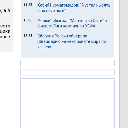
11:35
Хабиб Нурмагомедов: "Я устал нырять
, а в
в потные ноги"
10:05
"Челси" обыграл "Манчестер Сити" в
место
финале Лиги чемпионов УЕФА
ьщики
18:23
Сборная России обыграла
ионов
Швейцарию на чемпионате мира по
хоккею