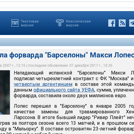
Текстовая
Классическая
версия
версия
ила форварда "Барселоны" Макси Лопе
 2007 г., 12:16 | последнее обновление: 07 декабря 2017 г., 10:35
Нападающий испанской "Барселоны" Макси Л
рварда "Барселоны" Макси Лопеса
подписал четырехлетний контракт с ФК "Москва" и
четвертым аргентинцем
в составе этой команды
данным
официального сайта УЕФА
, сумма, уплаченн
форварда, составила около двух миллионов евро.
Лопес перешел в "Барселону" в январе 2005 го
качестве замены для травмированного Хен
Ларссона. В итоге бывший лидер "Ривер Плейт" не
ыграв за полтора сезона всего 13 матчей, и в прошлом с
нду в "Мальорку". В составе островитян 23-летний форва