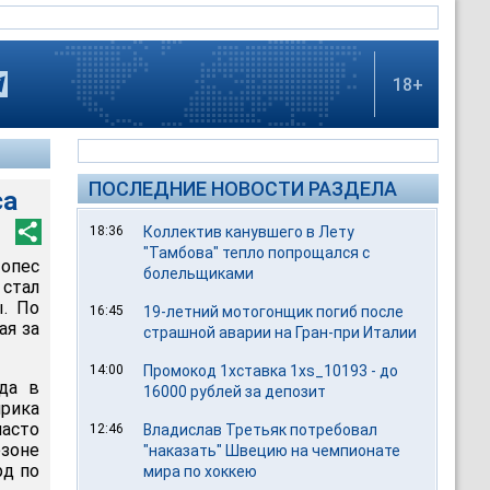
18+
ПОСЛЕДНИЕ НОВОСТИ РАЗДЕЛА
са
18:36
Коллектив канувшего в Лету
"Тамбова" тепло попрощался с
опес
болельщиками
 стал
. По
16:45
19-летний мотогонщик погиб после
ая за
страшной аварии на Гран-при Италии
14:00
Промокод 1хставка 1xs_10193 - до
да в
16000 рублей за депозит
рика
часто
12:46
Владислав Третьяк потребовал
езоне
"наказать" Швецию на чемпионате
рд по
мира по хоккею