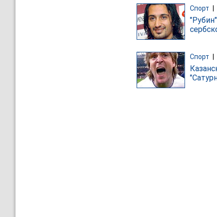
Спорт
|
"Рубин"
сербск
Спорт
|
Казанс
"Сатурн