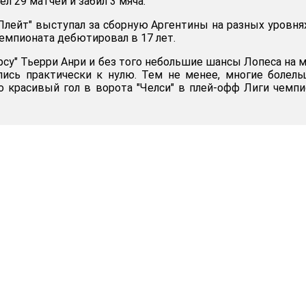
л 29 матчей и забил 3 мяча.
Плейт" выступал за сборную Аргентины на разных уровнях
мпионата дебютировал в 17 лет.
рсу" Тьерри Анри и без того небольшие шансы Лопеса на 
лись практически к нулю. Тем не менее, многие болел
о красивый гол в ворота "Челси" в плей-офф Лиги чемп