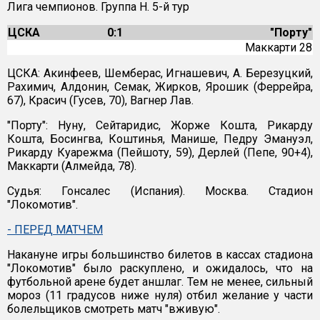
Лига чемпионов. Группа Н. 5-й тур
ЦСКА
0:1
"Порту"
Маккарти 28
ЦСКА: Акинфеев, Шемберас, Игнашевич, А. Березуцкий,
Рахимич, Алдонин, Семак, Жирков, Ярошик (Феррейра,
67), Красич (Гусев, 70), Вагнер Лав.
"Порту": Нуну, Сейтаридис, Жорже Кошта, Рикарду
Кошта, Босингва, Коштинья, Манише, Педру Эмануэл,
Рикарду Куарежма (Пейшоту, 59), Дерлей (Пепе, 90+4),
Маккарти (Алмейда, 78).
Судья: Гонсалес (Испания). Москва. Стадион
"Локомотив".
- ПЕРЕД МАТЧЕМ
Накануне игры большинство билетов в кассах стадиона
"Локомотив" было раскуплено, и ожидалось, что на
футбольной арене будет аншлаг. Тем не менее, сильный
мороз (11 градусов ниже нуля) отбил желание у части
болельщиков смотреть матч "вживую".