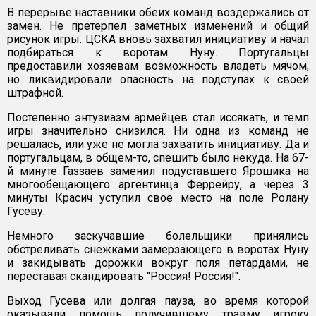
В перерыве наставники обеих команд воздержались от
замен. Не претерпел заметных изменений и общий
рисунок игры. ЦСКА вновь захватил инициативу и начал
подбираться к воротам Нуну. Португальцы
предоставили хозяевам возможность владеть мячом,
но ликвидировали опасность на подступах к своей
штрафной.
Постепенно энтузиазм армейцев стал иссякать, и темп
игры значительно снизился. Ни одна из команд не
решалась, или уже не могла захватить инициативу. Да и
португальцам, в общем-то, спешить было некуда. На 67-
й минуте Газзаев заменил подуставшего Ярошика на
многообещающего аргентинца Феррейру, а через 3
минуты Красич уступил свое место на поле Ролану
Гусеву.
Немного заскучавшие болельщики принялись
обстреливать снежками замерзающего в воротах Нуну
и закидывать дорожки вокруг поля петардами, не
переставая скандировать "Россия! Россия!".
Выход Гусева или долгая пауза, во время которой
оказывали помощь получившему травму игроку