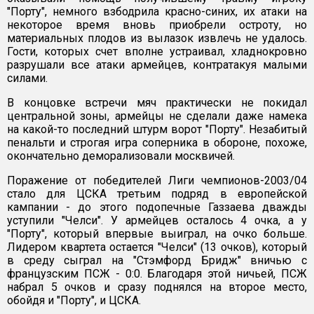
"Порту", немного взбодрила красно-синих, их атаки на
некоторое время вновь приобрели остроту, но
материальных плодов из вылазок извлечь не удалось.
Гости, которых счет вполне устраивал, хладнокровно
разрушали все атаки армейцев, контратакуя малыми
силами.
В концовке встречи мяч практически не покидал
центральной зоны, армейцы не сделали даже намека
на какой-то последний штурм ворот "Порту". Незабитый
пенальти и строгая игра соперника в обороне, похоже,
окончательно деморализовали москвичей.
Поражение от победителей Лиги чемпионов-2003/04
стало для ЦСКА третьим подряд в европейской
кампании - до этого подопечные Газзаева дважды
уступили "Челси". У армейцев осталось 4 очка, а у
"Порту", который впервые выиграл, на очко больше.
Лидером квартета остается "Челси" (13 очков), который
в среду сыграл на "Стэмфорд Бридж" вничью с
французским ПСЖ - 0:0. Благодаря этой ничьей, ПСЖ
набрал 5 очков и сразу поднялся на второе место,
обойдя и "Порту", и ЦСКА.