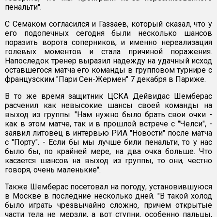
пенальти".
С Семаком согласился и Газзаев, который сказал, что у
его подопечных сегодня были несколько шансов
поразить ворота соперников, и именно нереализация
голевых моментов и стала причиной поражения.
Напоследок тренер выразил надежду на удачный исход
оставшегося матча его команды в групповом турнире с
французским "Пари Сен-Жермен" 7 декабря в Париже.
В то же время защитник ЦСКА Дейвидас Шемберас
расченил как невысокие шансы своей команды на
выход из группы. "Нам нужно было брать свои очки -
как в этом матче, так и в прошлой встрече с "Челси", -
заявил литовец в интервью РИА "Новости" после матча
с "Порту". - Если бы мы лучше били пенальти, то у нас
было бы, по крайней мере, на два очка больше. Что
касается шансов на выход из группы, то они, честно
говоря, очень маленькие".
Также Шемберас посетовал на погоду, установившуюся
в Москве в последние несколько дней. "В такой холод
было играть чрезвычайно сложно, причем открытые
части тела не мерзли, а вот ступни, особенно пальцы,