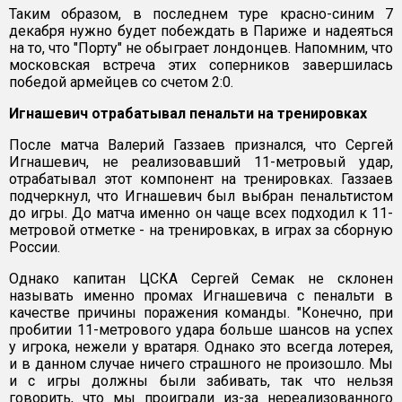
Таким образом, в последнем туре красно-синим 7
декабря нужно будет побеждать в Париже и надеяться
на то, что "Порту" не обыграет лондонцев. Напомним, что
московская встреча этих соперников завершилась
победой армейцев со счетом 2:0.
Игнашевич отрабатывал пенальти на тренировках
После матча Валерий Газзаев признался, что Сергей
Игнашевич, не реализовавший 11-метровый удар,
отрабатывал этот компонент на тренировках. Газзаев
подчеркнул, что Игнашевич был выбран пенальтистом
до игры. До матча именно он чаще всех подходил к 11-
метровой отметке - на тренировках, в играх за сборную
России.
Однако капитан ЦСКА Сергей Семак не склонен
называть именно промах Игнашевича с пенальти в
качестве причины поражения команды. "Конечно, при
пробитии 11-метрового удара больше шансов на успех
у игрока, нежели у вратаря. Однако это всегда лотерея,
и в данном случае ничего страшного не произошло. Мы
и с игры должны были забивать, так что нельзя
говорить, что мы проиграли из-за нереализованного