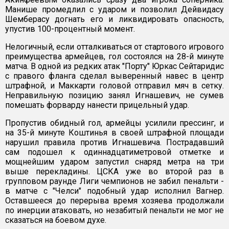
Манише промедлил с ударом и позволил Дейвидасу
Шемберасу догнать его и ликвидировать опасность,
упустив 100-процентный момент.
Нелогичный, если отталкиваться от стартового игрового
преимущества армейцев, гол состоялся на 28-й минуте
матча. В одной из редких атак "Порту" Юркас Сейтаридис
с правого фланга сделал выверенный навес в центр
штрафной, и Маккарти головой отправил мяч в сетку.
Неправильную позицию занял Игнашевич, не сумев
помешать форварду нанести прицельный удар.
Пропустив обидный гол, армейцы усилили прессинг, и
на 35-й минуте Коштинья в своей штрафной площади
нарушил правила против Игнашевича. Пострадавший
сам подошел к одиннадцатиметровой отметке и
мощнейшим ударом запустил снаряд метра на три
выше перекладины. ЦСКА уже во второй раз в
групповом раунде Лиги чемпионов не забил пенальти -
в матче с "Челси" подобный удар исполнил Вагнер.
Оставшееся до перерыва время хозяева продолжали
по инерции атаковать, но незабитый пенальти не мог не
сказаться на боевом духе.