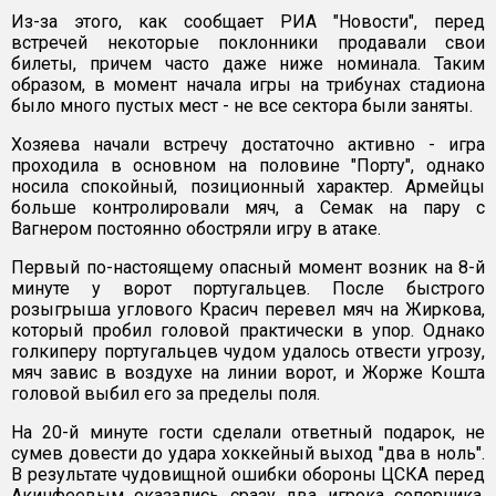
Из-за этого, как сообщает РИА "Новости", перед
встречей некоторые поклонники продавали свои
билеты, причем часто даже ниже номинала. Таким
образом, в момент начала игры на трибунах стадиона
было много пустых мест - не все сектора были заняты.
Хозяева начали встречу достаточно активно - игра
проходила в основном на половине "Порту", однако
носила спокойный, позиционный характер. Армейцы
больше контролировали мяч, а Семак на пару с
Вагнером постоянно обостряли игру в атаке.
Первый по-настоящему опасный момент возник на 8-й
минуте у ворот португальцев. После быстрого
розыгрыша углового Красич перевел мяч на Жиркова,
который пробил головой практически в упор. Однако
голкиперу португальцев чудом удалось отвести угрозу,
мяч завис в воздухе на линии ворот, и Жорже Кошта
головой выбил его за пределы поля.
На 20-й минуте гости сделали ответный подарок, не
сумев довести до удара хоккейный выход "два в ноль".
В результате чудовищной ошибки обороны ЦСКА перед
Акинфеевым оказались сразу два игрока соперника.