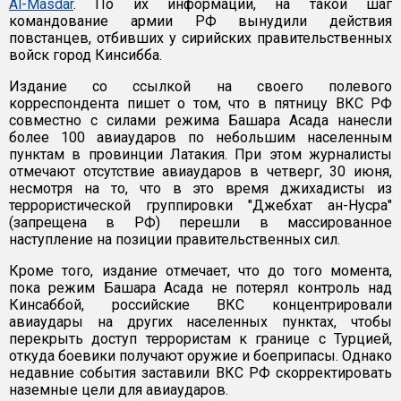
Al-Masdar
. По их информации, на такой шаг
командование армии РФ вынудили действия
повстанцев, отбивших у сирийских правительственных
войск город Кинсибба.
Издание со ссылкой на своего полевого
корреспондента пишет о том, что в пятницу ВКС РФ
совместно с силами режима Башара Асада нанесли
более 100 авиаударов по небольшим населенным
пунктам в провинции Латакия. При этом журналисты
отмечают отсутствие авиаударов в четверг, 30 июня,
несмотря на то, что в это время джихадисты из
террористической группировки "Джебхат ан-Нусра"
(запрещена в РФ) перешли в массированное
наступление на позиции правительственных сил.
Кроме того, издание отмечает, что до того момента,
пока режим Башара Асада не потерял контроль над
Кинсаббой, российские ВКС концентрировали
авиаудары на других населенных пунктах, чтобы
перекрыть доступ террористам к границе с Турцией,
откуда боевики получают оружие и боеприпасы. Однако
недавние события заставили ВКС РФ скорректировать
наземные цели для авиаударов.