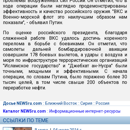
проблемы Вооруженных сил России. Он отметил, что в
ходе операции были наглядно продемонстрированы
эффективность и качество российского оружия. "ВКС и
Военно-морской флот это наилучшим образом нам
показали", - объявил Путин.
По оценке российского президента, благодаря
слаженной работе ВКС удалось достичь коренного
перелома в борьбе с боевиками. Он отметил, что
самолеты дальней бомбардировочной авиации
совершили 178 боевых вылетов, а удары с воздуха и
моря по инфраструктуре террористических организаций
"Исламское государство" и "Джебхат ан-Нусра" были
точными, мощными и эффективными. С начала
операции, по словам Путина, было поражено более 30
тысяч целей, в том числе свыше 200 объектов по
переработке нефти.
Досье NEWSru.com
::
Ближний Восток
::
Сирия
::
Россия
Каталог NEWSru.com
::
Информационные интернет-ресурсы
ССЫЛКИ ПО ТЕМЕ
В мире
|
04 июля 2016 г.,