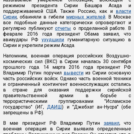
режимом президента Сирии Башара Асада и
поддерживаемой США. Также Россию, как и
власти
Сирии
, обвиняли в гибели
мирных жителей
. В Москве
все подобные данные категорически опровергают и
регулярно публикуют
отчеты
о проделанной работе. В
феврале 2016 года президент Обама заявил, что
авиаудары РФ
ухудшили
гуманитарную ситуацию в
Сирии и укрепили режим Асада.
Напомним, военная операция российских Воздушно-
космических сил (ВКС) в Сирии началась 30 сентября
прошлого года. 14 марта 2016 года президент РФ
Владимир Путин поручил
вывести
из Сирии основную
часть российских войск. Однако часть военной техники
и ограниченный контингент военнослужащих остались
в стране для оказания поддержки сирийской
правительственной армии в борьбе с
террористическими группировками "Исламское
государство" (ИГ,
ДАИШ
) и "Джебхат ан-Нусра" (обе
запрещены в РФ).
В мае президент РФ Владимир Путин
заявил
, что
военная операция в Сирии выявила определенные