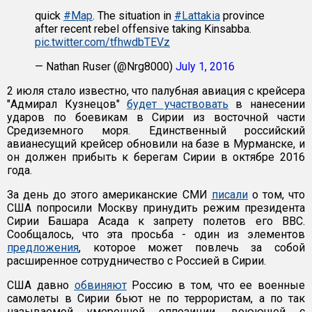
quick
#Map
. The situation in
#Lattakia
province
after recent rebel offensive taking Kinsabba.
pic.twitter.com/tfhwdbTEVz
— Nathan Ruser (@Nrg8000)
July 1, 2016
2 июля стало известно, что палубная авиация с крейсера
"Адмирал Кузнецов"
будет участвовать
в нанесении
ударов по боевикам в Сирии из восточной части
Средиземного моря. Единственный российский
авианесущий крейсер обновили на базе в Мурманске, и
он должен прибыть к берегам Сирии в октябре 2016
года.
За день до этого американские СМИ
писали
о том, что
США попросили Москву принудить режим президента
Сирии Башара Асада к запрету полетов его ВВС.
Сообщалось, что эта просьба - один из элементов
предложения
, которое может повлечь за собой
расширенное сотрудничество с Россией в Сирии.
США давно
обвиняют
Россию в том, что ее военные
самолеты в Сирии бьют не по террористам, а по так
называемой умеренной оппозиции, воюющей с