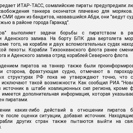
передает ИТАР-ТАСС, сомалийские пираты предупредили: 
вобождения танкера окончатся плачевно для моряков.
 СМИ один из бандитов, назвавшийся Абди, они "ведут су
жью в районе города Гаракад".
ов" выполняет задачи борьбы с пиратством в ра
и Аденского залива. На борту БПК два вертолета мор
оме того, на корабле и двух вспомогательных судах нахо
кой пехоты. Корабли Тихоокеанского флота ранее смен
га и Аденского залива отряд кораблей Северного флота.
адением пиратов на танкер также были проинформиро
 и сторона, фрахтующая судно, отмечают в пароходс
ых структурах РФ пока не утверждают точно, что с
е исключают такой возможности. Как сообщил РИА "Нов
 источник в штабе коалиционных сил региона, кроме 
 имеется дополнительная информация, которая указыва
ен пиратами.
ении каких-либо действий в отношении пиратов б
е после оценки ситуации, добавил источник. Находящи
рабли других стран также пытаются выйти на свя
.