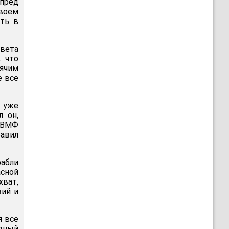
пред
воем
еть в
вета
, что
ячим
е все
 уже
л он,
а ВМФ
бавил
рабли
асной
хват,
вий и
я все
дный