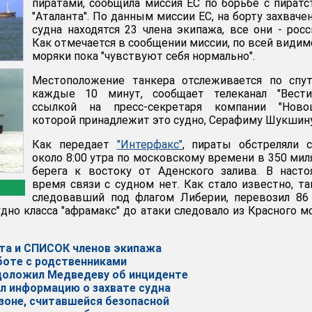
пиратами, сообщила миссия ЕС по борьбе с пират
"Аталанта". По данным миссии ЕС, на борту захваче
судна находятся 23 члена экипажа, все они - росс
Как отмечается в сообщении миссии, по всей видим
моряки пока "чувствуют себя нормально".
Местоположение танкера отслеживается по спут
каждые 10 минут, сообщает телеканал "Вести
ссылкой на пресс-секретаря компании "Новош
которой принадлежит это судно, Серафиму Шукшину
Как передает
"Интерфакс"
, пираты обстреляли 
около 8:00 утра по московскому времени в 350 мил
берега к востоку от Аденского залива. В наст
время связи с судном нет. Как стало известно, та
следовавший под флагом Либерии, перевозил 86
дно класса "афрамакс" до атаки следовало из Красного м
та и СПИСОК членов экипажа
боте с родственниками
доложил Медведеву об инциденте
 информацию о захвате судна
 зоне, считавшейся безопасной