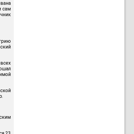
ована
и сам
очник
трию
ский
всех
аршал
имой
нской
о.
ским
ся 23