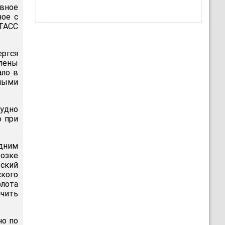
овное
ное с
-ТАСС
ергся
члены
ало в
нными
удно
о при
одним
озке
ский
кого
лота
ичить
но по