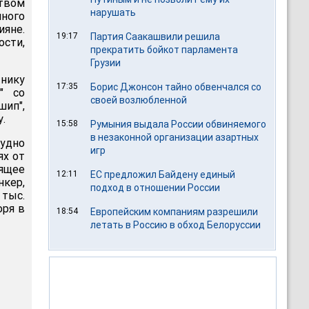
ством
нарушать
нного
ияне.
19:17
Партия Саакашвили решила
ости,
прекратить бойкот парламента
Грузии
нику
17:35
Борис Джонсон тайно обвенчался со
" со
своей возлюбленной
ип",
.
15:58
Румыния выдала России обвиняемого
в незаконной организации азартных
судно
игр
ях от
оящее
12:11
ЕС предложил Байдену единый
нкер,
подход в отношении России
 тыс.
оря в
18:54
Европейским компаниям разрешили
летать в Россию в обход Белоруссии