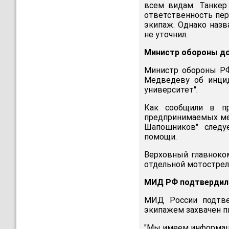
всем видам. Танкер
ответственность пер
экипаж. Однако назв
не уточнил.
Министр обороны до
Министр обороны Р
Медведеву об инцид
университет".
Как сообщили в пр
предпринимаемых мер
Шапошников" следу
помощи.
Верховный главноко
отдельной мотострел
МИД РФ подтвердил 
МИД России подтвер
экипажем захвачен п
"Мы имеем информаци