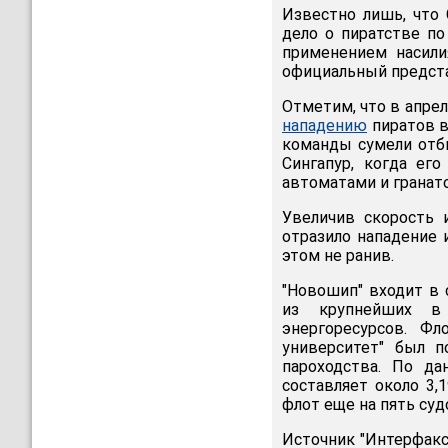
Известно лишь, что
дело о пиратстве по
применением насили
официальный предст
Отметим, что в апре
нападению
пиратов в
команды сумели отби
Сингапур, когда ег
автоматами и гранат
Увеличив скорость 
отразило нападение 
этом не ранив.
"Новошип" входит в
из крупнейших в 
энергоресурсов. Фл
университет" был п
пароходства. По д
составляет около 3,
флот еще на пять суд
Источник "Интерфакс