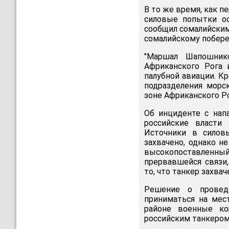
В то же время, как 
силовые попытки ос
сообщил сомалийским
сомалийскому побере
"Маршал Шапошник
Африканского Рога 
палубной авиации. Кр
подразделения морс
зоне Африканского Ро
Об инциденте с нап
российские власти
Источники в силов
захвачено, однако н
высокопоставленный
прервавшейся связи,
то, что танкер захвач
Решение о провед
приниматься на мест
районе военные ко
российским танкером