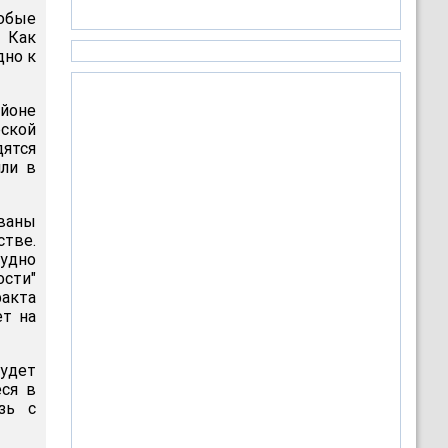
любые
 Как
дно к
йоне
ской
дятся
или в
ваны
тве.
удно
ости"
факта
ет на
удет
еся в
зь с