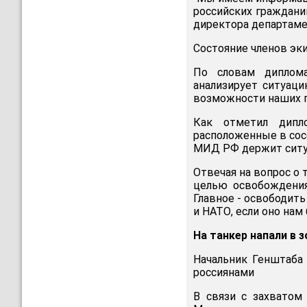
российских граждани
директора департаме
Состояние членов эк
По словам диплома
анализирует ситуаци
возможности наших п
Как отметил дипло
расположенные в сос
МИД РФ держит ситу
Отвечая на вопрос о 
целью освобождения 
Главное - освободит
и НАТО, если оно нам
На танкер напали в 
Начальник Генштаба
россиянами
В связи с захватом