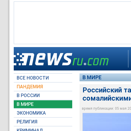
"Московский универ
Российский танкер 
сырой нефти. Судно
Пираты обстреляли 
морское пароходств
состоит из 23 челов
берега к востоку от
В МИРЕ
ВСЕ НОВОСТИ
wellandcanal.ca
shipspotting.com
world-of-islands.com
ПАНДЕМИЯ
Российский та
В РОССИИ
сомалийскими
В МИРЕ
время публикации: 05 мая 201
ЭКОНОМИКА
РЕЛИГИЯ
КРИМИНАЛ