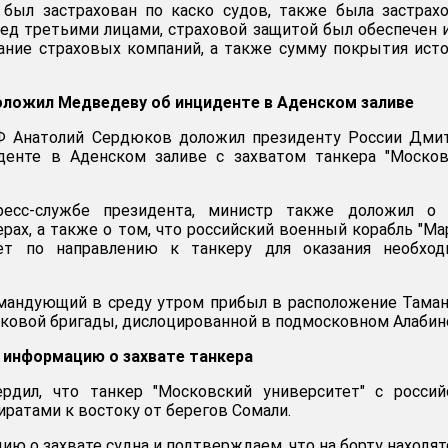
 был застрахован по каско судов, также была застрах
ед третьими лицами, страховой защитой был обеспечен 
ание страховых компаний, а также сумму покрытия ист
ложил Медведеву об инциденте в Аденском заливе
Ф Анатолий Сердюков доложил президенту России Дми
енте в Аденском заливе с захватом танкера "Москов
есс-службе президента, министр также доложил о 
ах, а также о том, что российский военный корабль "М
ет по направлению к танкеру для оказания необход
мандующий в среду утром прибыл в расположение Тама
ковой бригады, дислоцированной в подмосковном Алабин
информацию о захвате танкера
дил, что танкер "Московский университет" с россий
иратами к востоку от берегов Сомали.
ю о захвате судна и подтверждаем, что на борту находят