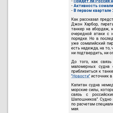
-
Пойдет ли Россия 
-
Активность сомали
-
В первом квартале 
Как рассказал предс
Джон Харбор, пират
танкер на абордаж, 
очередной атаки с 
порядке. Но в после
уже сомалийский пир
есть надежда, на то,
ни подтвердить, ни о
До того, как связь
маломерных судна 
приблизиться к танк
"Новости"
источник в 
Капитан судна неме
морские силы, котор
связь с российск
Шапошников". Судно 
по расчетам специал
мая.