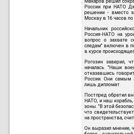
Макаров решил сокра
России при НАТО Дм
решении - вместо з
Москву в 16 часов по
Начальник российск
Россия-НАТО на уро
вопрос о захвате с
следам" включен в п
в курсе происходящег
Рогозин заверил, ч
началась. "Наши вое
отказавшись говорит
России. Они самым 
лишь дипломат.
Постпред обратил вни
НАТО, и наш корабль
зоны. "В этой безопа
что свидетельствует
на пространства, счи
Он выразил мнение, 
более значительно