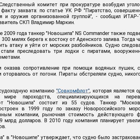
 Следственный комитет при прокуратуре возбудил угол
 факту захвата: по статье УК РФ "Пиратство, совершен
я и оружия организованной группой", - сообщил ИТАР
авитель СКП Владимир Маркин.
ле 2009 года танкер "Новошипа" NS Commander также подв
 300 милях берега к востоку от Аденского залива. Тогда 
ть атаку и уйти от морских разбойников. Судно следов
о стали преследовать три лодки с пиратами, вооруже
ометами.
и оказав сопротивление при помощи водяных пушек, с
и оторвалось от погони. Пираты обстреляли судно, никог
 судоходную компанию
"Совкомфлот"
, которая является 
мире пароходств, специализирующихся на перев
от "Новошипа" состоит из 55 судов. Танкер "Москов
остроен в 1999 году по заказу Новороссийского морс
анным компании, рыночная стоимость действующего ф
19 млрд долларов. В 2010 году компания планирует увел
ов.
а" в "Новошипе" утверждает, что судно было застрахова