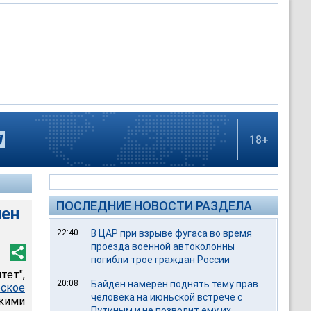
18+
ПОСЛЕДНИЕ НОВОСТИ РАЗДЕЛА
чен
22:40
В ЦАР при взрыве фугаса во время
проезда военной автоколонны
погибли трое граждан России
ет",
20:08
Байден намерен поднять тему прав
ское
человека на июньской встрече с
скими
Путиным и не позволит ему их