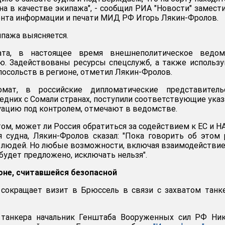
на в качестве экипажа", - сообщил РИА "Новости" замест
нта информации и печати МИД РФ Игорь Лякин-Фролов.
ипажа выясняется.
та, в настоящее время внешнеполитическое ведом
ю. Задействованы ресурсы спецслужб, а также использ
осольств в регионе, отметил Лякин-Фролов.
мат, в российские дипломатические представительс
едних с Сомали странах, поступили соответствующие указ
ацию под контролем, отмечают в ведомстве.
том, может ли Россия обратиться за содействием к ЕС и Н
судна, Лякин-Фролов сказал: "Пока говорить об этом 
ь людей. Но любые возможности, включая взаимодействие
 будет предложено, исключать нельзя".
зоне, считавшейся безопасной
 сокращает визит в Брюссель в связи с захватом танк
 танкера начальник Генштаба Вооруженных сил РФ Ник