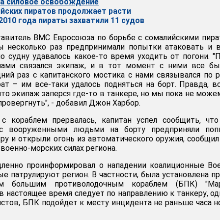
на силовое освобождение
йских пиратов продолжает расти
2010 года пираты захватили 11 судов
тавитель ВМС Евросоюза по борьбе с сомалийскими пир
ы несколько раз предпринимали попытки атаковать и 
но судну удавалось какое-то время уходить от погони. "
нами связался экипаж, и в тот момент с ними все бы
дний раз с капитанского мостика с нами связывался по 
ат – им все-таки удалось подняться на борт. Правда, в
 что экипаж заперся где-то в танкере, но мы пока не може
провергнуть", - добавил Джон Харбор.
 с кораблем прервалась, капитан успел сообщить, чт
с вооруженными людьми на борту предприняли поп
еру и открыли огонь из автоматического оружия, сообщи
военно-морских силах региона.
дленно проинформировал о нападении коалиционные Во
ые патрулируют регион. В частности, была установлена п
им большим противолодочным кораблем (БПК) "Ма
в настоящее время следует по направлению к танкеру, од
истов, БПК подойдет к месту инцидента не раньше часа н