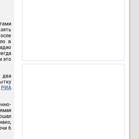
атами
взять
После
ло в
радио
сегда
м это
о два
ытку
л
РИА
енно-
рямая
ршал
нако,
очи 6