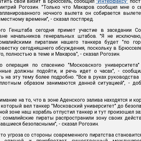
тить свой визит в Брюссель, сообщил
"Интерфаксу"
пост
итрий Рогозин. "Только что Макаров сообщил мне о с
апланированного ночного вылета он собирается вылет
 местному времени", - сказал постпред.
ого Генштаба сегодня примет участие в заседании Со
вне начальников генеральных штабов. "Я не исключаю
омалийскими пиратами нашего танкера будет "по гор
овестку сегодняшнего обсуждения, поскольку в Брюссел
о, полностью в теме и Макаров", - сказал Рогозин.
то операция по спасению "Московского университета"
нные должны подойти, и речь идет о часах", - сообщи
ь на эту тему более подробно. "Все в руках руководств
плотным образом занимаются данной ситуацией", - до
мание на то, что в зоне Аденского залива находятся и ко
, который вел танкер "Московский университет" до безоп
сной зоне наш корабль отпустил танкер и тут произошел за
: сомалийские пираты распространили зону своих дейст
тавшиеся безопасными", - сказал Рогозин.
что угроза со стороны современного пиратства становитс
й, опасной и приобретает существенный междунаро