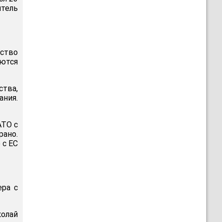
итель
ство
уются
тва,
ания.
АТО с
рано.
 с ЕС
ера с
олай