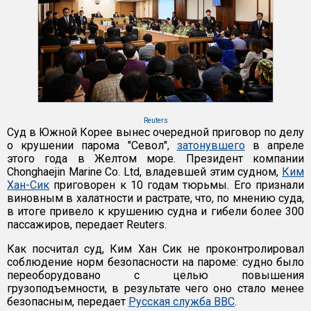
Reuters
Суд в Южной Корее вынес очередной приговор по делу
о крушении парома "Севол",
затонувшего
в апреле
этого года в Желтом море. Президент компании
Chonghaejin Marine Co. Ltd, владевшей этим судном,
Ким
Хан-Сик
приговорен к 10 годам тюрьмы. Его признали
виновным в халатности и растрате, что, по мнению суда,
в итоге привело к крушению судна и гибели более 300
пассажиров, передает Reuters.
Как посчитал суд, Ким Хан Сик не проконтролировал
соблюдение норм безопасности на пароме: судно было
переоборудовано с целью повышения
грузоподъемности, в результате чего оно стало менее
безопасным, передает
Русская служба ВВС
.