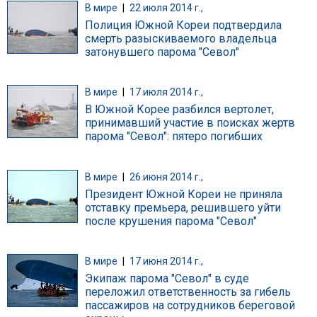
В мире
|
22 июля 2014 г.,
Полиция Южной Кореи подтвердила
смерть разыскиваемого владельца
затонувшего парома "Севол"
В мире
|
17 июля 2014 г.,
В Южной Корее разбился вертолет,
принимавший участие в поисках жертв
парома "Севол": пятеро погибших
В мире
|
26 июня 2014 г.,
Президент Южной Кореи не приняла
отставку премьера, решившего уйти
после крушения парома "Севол"
В мире
|
17 июня 2014 г.,
Экипаж парома "Севол" в суде
переложил ответственность за гибель
пассажиров на сотрудников береговой