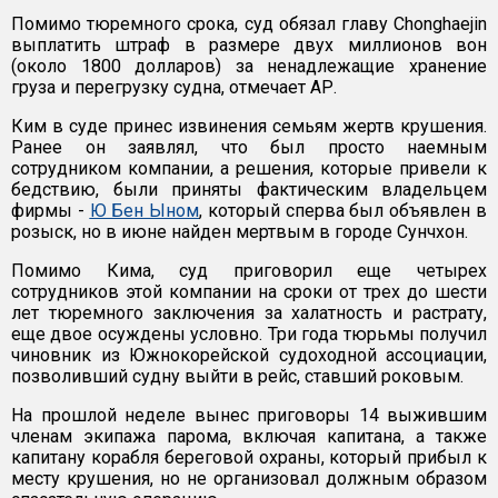
Помимо тюремного срока, суд обязал главу Chonghaejin
выплатить штраф в размере двух миллионов вон
(около 1800 долларов) за ненадлежащие хранение
груза и перегрузку судна, отмечает АР.
Ким в суде принес извинения семьям жертв крушения.
Ранее он заявлял, что был просто наемным
сотрудником компании, а решения, которые привели к
бедствию, были приняты фактическим владельцем
фирмы -
Ю Бен Ыном
, который сперва был объявлен в
розыск, но в июне найден мертвым в городе Сунчхон.
Помимо Кима, суд приговорил еще четырех
сотрудников этой компании на сроки от трех до шести
лет тюремного заключения за халатность и растрату,
еще двое осуждены условно. Три года тюрьмы получил
чиновник из Южнокорейской судоходной ассоциации,
позволивший судну выйти в рейс, ставший роковым.
На прошлой неделе вынес приговоры 14 выжившим
членам экипажа парома, включая капитана, а также
капитану корабля береговой охраны, который прибыл к
месту крушения, но не организовал должным образом