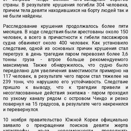
страны. В результате крушения погибли 304 человека,
причем тела девяти находившихся на борту людей так и
не были найдены.
Расследование крушения продолжалось более пяти
месяцев. В ходе следствия были арестованы около 150
человек, а всего в причастности к гибели пассажиров
судна обвиняют около 400 человек. Как установило
следствие, одной из основных причин крушения стал
перегруз: в день трагедии паром перевозил более 3,6
тонны груза - втрое больше рекомендуемого
максимума. Также обнаружилось, что судно было
переделано для увеличения вместимости примерно на
117 человек, в результате чего паром стал тяжелее на
239 тонн, что нарушило его устойчивость. Следствие
пришло к выводу, что к трагедии привели и
несогласованные действия экипажа - паром проходил
по узкому каналу рядом с островом Чиндо и резко
повернул на 15 градусов, в результате чего накренился
и перевернулся.
10 ноября правительство Южной Кореи официально
заявило о прекращении поисков девяти жертв
катастрофы из-за невозможности продолжать