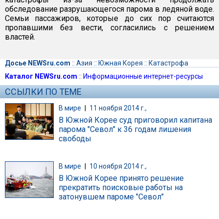
обследование разрушающегося парома в ледяной воде.
Семьи пассажиров, которые до сих пор считаются
пропавшими без вести, согласились с решением
властей.
Досье NEWSru.com
::
Азия
::
Южная Корея
::
Катастрофа
Каталог NEWSru.com
::
Информационные интернет-ресурсы
ССЫЛКИ ПО ТЕМЕ
В мире
|
11 ноября 2014 г.,
В Южной Корее суд приговорил капитана
парома "Севол" к 36 годам лишения
свободы
В мире
|
10 ноября 2014 г.,
В Южной Корее принято решение
прекратить поисковые работы на
затонувшем пароме "Севол"