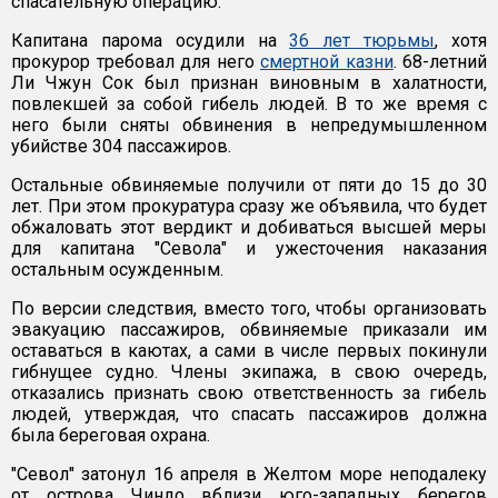
спасательную операцию.
Капитана парома осудили на
36 лет тюрьмы
, хотя
прокурор требовал для него
смертной казни
. 68-летний
Ли Чжун Сок был признан виновным в халатности,
повлекшей за собой гибель людей. В то же время с
него были сняты обвинения в непредумышленном
убийстве 304 пассажиров.
Остальные обвиняемые получили от пяти до 15 до 30
лет. При этом прокуратура сразу же объявила, что будет
обжаловать этот вердикт и добиваться высшей меры
для капитана "Севола" и ужесточения наказания
остальным осужденным.
По версии следствия, вместо того, чтобы организовать
эвакуацию пассажиров, обвиняемые приказали им
оставаться в каютах, а сами в числе первых покинули
гибнущее судно. Члены экипажа, в свою очередь,
отказались признать свою ответственность за гибель
людей, утверждая, что спасать пассажиров должна
была береговая охрана.
"Севол" затонул 16 апреля в Желтом море неподалеку
от острова Чиндо вблизи юго-западных берегов