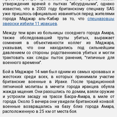
утверждения врачей о пытках "абсурдными", однако
известно, что в 2003 году британскому спецназу SAS
уже пришлось официально извиняться перед жителями
города Маджар аль-Кабир за то, что
спецназовцы
зверски избили 11 иракцев
.
Между тем врач из больницы соседнего города Амара,
также обследовавший трупы убитых, выражает
сомнения в объективности коллег из Маджара,
указывая, что они находились под сильнейшим
давлением со стороны родственников убитых и могли
трактовать как следы пыток ранения, "типичные для
военного времени".
Бой в Маджаре 14 мая был одним из самых кровавых и
жестоких среди всех, в которых принимали участие
британские военные в Ираке. После традиционной
пятничной молитвы в мечети города иракцев обуяла
жажда мщения. Они разошлись по домам, взяли оружие
и устроили засаду на трассе Басра-Амара, в миле от
города. Около 5 вечера они увидели британский конвой:
военные возвращались на базу близ города Амара,
расположенную в 25 км от места боя.