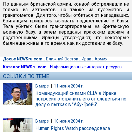
По данным британской армии, конвой обстреливали не
только из автоматов, но также из пулеметов и
гранатометов. Для того, чтобы отбиться от нападавших,
британцам пришлось вызвать подкрепление с базы.
Тела убитых были транспортированы на британскую
военную базу, а затем переданы иракским врачам и
родственникам. Иракцы утверждают, что некоторые
были еще живы в то время, как их доставили на базу.
Досье NEWSru.com
::
Ближний Восток
::
Ирак
::
Армия
Каталог NEWSru.com
::
Информационные интернет-ресурсы
ССЫЛКИ ПО ТЕМЕ
В мире
|
11 июня 2004 г.,
Командующий силами США в Ираке
попросил отстранить его от следствия по
делу о пытках в "Абу-Грейб"
В мире
|
10 июня 2004 г.,
Human Rights Watch расследовала