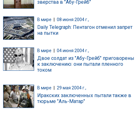
зверства в "Абу-Грейб"
В мире
|
08 июня 2004 г.,
Daily Telegraph: Пентагон отменил запрет
на пытки
В мире
|
04 июня 2004 г.,
Двое солдат из "Абу-Грейб" приговорены
к заключению: они пытали пленного
током
В мире
|
29 мая 2004 г.,
Иракских заключенных пытали также в
тюрьме "Аль-Матар"