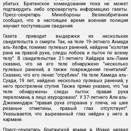
убитых. Британское командование пока не может
подтвердить либо опровергнуть информацию газеты.
Пресс-секретарь Минобороны Великобритании
сообщил, что в настоящее время военная полиция
изучает поступившие сведения.
Газета приводит выдержки из нескольких
свидетельств о смерти. Так, на теле 19-летнего Ахмада
аль-Хелфи, помимо пулевых ранений, найдена "колотая
рана на правой руке, следы побоев и пыток по всему
телу". В свидетельстве 21-летнего Хайдера аль-Лами
сказано, что на его теле обнаружено "несколько
пулевых ранений, а также повреждения гениталий".
Сказано, что его пенис "отрублен". На теле Хамеда аль-
Суади, 19 лет, найдено несколько пулевых ранений, у
него прострелена ступня. Также прямо указано, что "на
теле обнаружены следы пыток: правая рука
переломана, а лицо изуродовано". У 37-летнего Али аль-
Джеминдари "правая рука оторвана у плеча, на шее
резаные отметины, правый глаз отсутствует".
Указывается, что вырезанный глаз найден у него в
кармане.
Пресс-секретарь британской армии в Ираке назвал