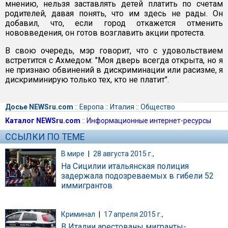
мнению, нельзя заставлять детей платить по счетам
родителей, давая понять, что им здесь не рады. Он
добавил, что, если город откажется отменить
нововведения, он готов возглавить акции протеста.
В свою очередь, мэр говорит, что с удовольствием
встретится с Ахмедом: "Моя дверь всегда открыта, но я
не признаю обвинений в дискриминации или расизме, я
дискриминирую только тех, кто не платит".
Досье NEWSru.com
::
Европа
::
Италия
::
Общество
Каталог NEWSru.com
::
Информационные интернет-ресурсы
ССЫЛКИ ПО ТЕМЕ
В мире
|
28 августа 2015 г.,
На Сицилии итальянская полиция
задержала подозреваемых в гибели 52
иммигрантов
Криминал
|
17 апреля 2015 г.,
В Италии арестованы мигранты-