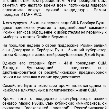
и "станет отличным президентом". 41-й президент США
отметил, что настало время всем партийным лидерам
сплотиться вокруг единой кандидатуры Ромни,
передает ИТАР-ТАСС.
А его супруга - бывшая первая леди США Барбара Буш -
даже принимала участие в предвыборной кампании
Ромни, записав обращение к избирателям на первичных
выборах в штатах Огайо и Вермонт.
На прошлой неделе о своей поддержке Ромни заявил
сын Джорджа и Барбары Буш - бывший губернатор
штата Флорида и известный республиканец Джеб Буш.
Однако его старший брат - 43-й президент США
Джордж Буш-младший - предпочел пока
дистанцироваться от республиканской предвыборной
гонки и не заявлял о своих предпочтениях.
Семейство Буш в настоящее время является одним из
наиболее влиятельных в политической жизни США.
Кроме того, о поддержке экс-губернатора заявил
сенатор Марко Рубио. Сын кубинских иммигрантов, он
считается "восходящей звездой" Республиканской