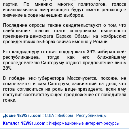
партии. По мнению многих политологов, голоса
испаноязычных американцев будут иметь решающее
значение в ходе нынешних выборов.
Последние опросы также свидетельствуют о том, что
наибольшие шансы стать соперником нынешнего
президента-демократа Барака Обамы на ноябрьских
президентских выборах сейчас именно у Ромни.
Его кандидатуру готовы поддержать 39% избирателей-
республиканцев, тогда как его ближайшему
преследователю Санторуму отдают предпочтение лишь
28%.
В победе экс-губернатора Массачусетса, похоже, не
сомневается и сам Санторум, заявивший на днях, что
готов согласиться на роль вице-президента, если ему
поступит соответствующее предложение от победителя
гонки.
Досье NEWSru.com
::
США
::
Выборы
::
Республиканцы
Каталог NEWSru.com
::
Информационные интернет-ресурсы