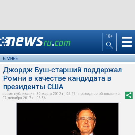
18+
☰
В МИРЕ
Джордж Буш-старший поддержал
Ромни в качестве кандидата в
президенты США
время публикации: 30 марта 2012 г., 05:27 | последнее обновление:
07 декабря 2017 г., 08:56