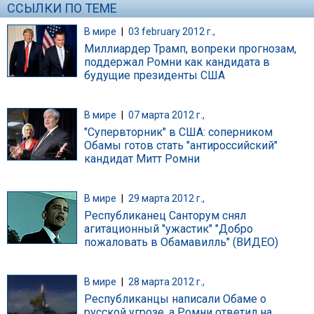
ССЫЛКИ ПО ТЕМЕ
В мире
|
03 february 2012 г.,
Миллиардер Трамп, вопреки прогнозам,
поддержал Ромни как кандидата в
будущие президенты США
В мире
|
07 марта 2012 г.,
"Супервторник" в США: соперником
Обамы готов стать "антироссийский"
кандидат Митт Ромни
В мире
|
29 марта 2012 г.,
Республиканец Санторум снял
агитационный "ужастик" "Добро
пожаловать в Обамавилль" (ВИДЕО)
В мире
|
28 марта 2012 г.,
Республиканцы написали Обаме о
русской угрозе, а Ромни ответил на