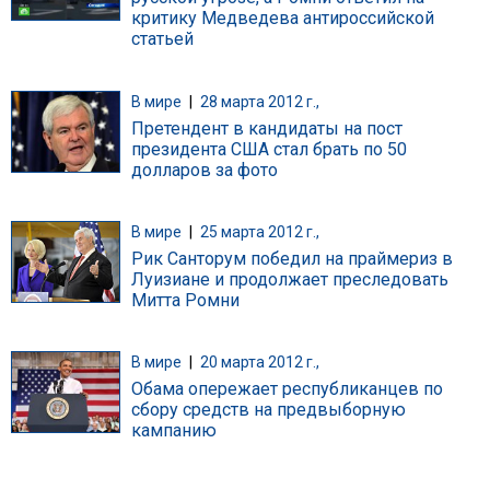
критику Медведева антироссийской
статьей
В мире
|
28 марта 2012 г.,
Претендент в кандидаты на пост
президента США стал брать по 50
долларов за фото
В мире
|
25 марта 2012 г.,
Рик Санторум победил на праймериз в
Луизиане и продолжает преследовать
Митта Ромни
В мире
|
20 марта 2012 г.,
Обама опережает республиканцев по
сбору средств на предвыборную
кампанию