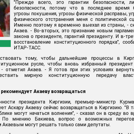
"Прежде всего, это гарантии безопасности, ли
безопасности, потому что в последнее время 
угрозы покушения, угрозы физической расправы, у
физического отстранения меня с политической с
Именно поэтому я временно выехал из страны, - с
Акаев. - Во-вторых, это признание новым парлам
закона о президенте, гарантий президенту. И в-тре
восстановление конституционного порядка", соо
ИТАР-ТАСС.
бствовать тому, чтобы дальнейшие процессы в Кирг
титуционном русле, чтобы вновь избранный президент
- отметил Акаев. - Я готов при этих условиях вернут
ствить мирную конституционную передачу влас
е рекомендует Акаеву возвращаться
нности президента Киргизии, премьер-министр Курма
ет Аскару Акаеву сейчас возвращаться в Киргизию. "В 
блике могут начаться волнения", - сказал он в среду во 
. По мнению Бакиева, вопрос о возможных перегов
м Акаевым могут решать только сами депутаты.