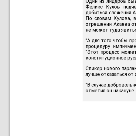
Один из лидеров быв
Феликс Кулов подче
добиться сложения 
По словам Кулова, 
отрешении Акаева от
не может туда явитьс
"А для того чтобы п
процедуру импичмен
"Этот процесс может
конституционное русл
Спикер нового парла
лучше отказаться от 
"В случае добровольн
отметил он накануне. 