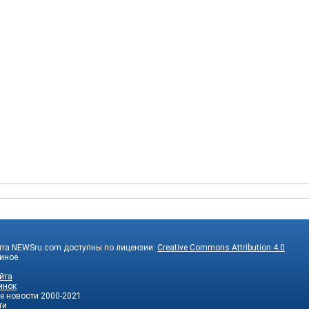
йта NEWSru.com доступны по лицензии:
Creative Commons Attribution 4.0
 иное.
йта
инок
е новости
2000-2021
ти