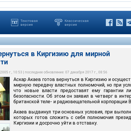
Текстовая
Классическая
версия
версия
ернуться в Киргизию для мирной
гарантии безопасности, личной безопасности, потому что в
сти
вернуться в Киргизию и осуществить мирную передачу властных
ли угрозы покушения, угрозы физической расправы, угрозы
 условии, что новые власти предоставят ему гарантии личной
нения меня с политической сцены. Именно поэтому я временно
знание новым парламентом закона о президенте, гарантий
сказал А
етьих, восстановление конституционного порядка"
005 г., 10:53 | последнее обновление: 07 декабря 2017 г., 08:56
Аскар Акаев готов вернуться в Киргизию и осущес
мирную передачу властных полномочий, но при усл
что новые власти предоставят ему гарантии ли
безопасности. Об этом он заявил в четверг в инт
британской теле- и радиовещательной корпорации В
Акаев выдвинул три основных условия, при выпол
которых готов сложить с себя полномочия прези
Киргизии и досрочно уйти в отставку.