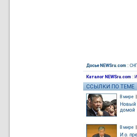
Досье NEWSru.com
::
СН
Каталог NEWSru.com
::
И
ССЫЛКИ ПО ТЕМЕ
В мире
Новый 
домой
В мире
И.о. п