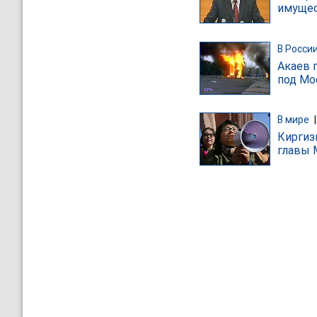
имущес
В Росси
Акаев п
под Мо
В мире
Киргиз
главы