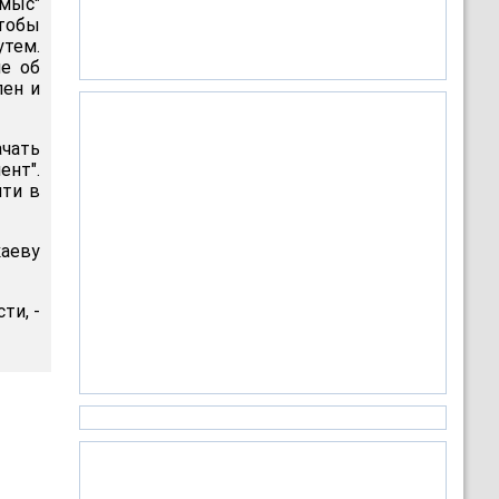
амыс"
тобы
утем.
ие об
лен и
ачать
нт".
йти в
каеву
ти, -