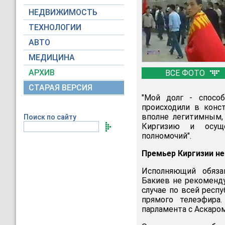
НЕДВИЖИМОСТЬ
ТЕХНОЛОГИИ
АВТО
МЕДИЦИНА
АРХИВ
ВСЕ ФОТО
СТАРАЯ ВЕРСИЯ
"Мой долг - спосо
происходили в конс
вполне легитимным, 
Поиск по сайту
Киргизию и осуще
полномочий".
Премьер Киргизии н
Исполняющий обяза
Бакиев не рекоменду
случае по всей респу
прямого телеэфира
парламента с Аскаро