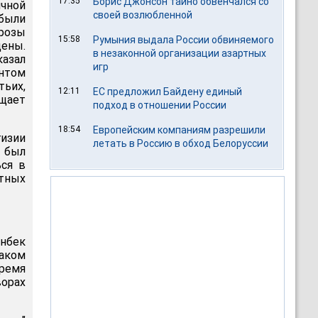
17:35
Борис Джонсон тайно обвенчался со
чной
своей возлюбленной
были
грозы
15:58
Румыния выдала России обвиняемого
цены.
в незаконной организации азартных
казал
игр
ентом
тьих,
12:11
ЕС предложил Байдену единый
бщает
подход в отношении России
18:54
Европейским компаниям разрешили
изии
летать в Россию в обход Белоруссии
 был
ься в
тных
нбек
таком
время
орах