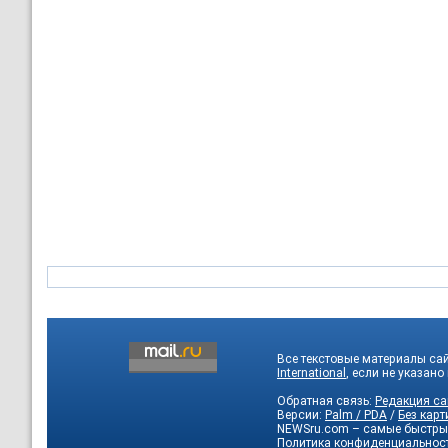
Все текстовые материалы са
International
, если не указано
Обратная связь:
Редакция са
Версии:
Palm / PDA
/
Без карт
NEWSru.com – самые быстры
Политика конфиденциальнос