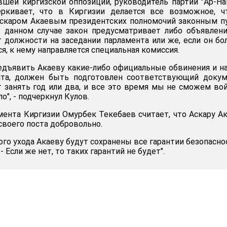
шей киргизской оппозиции, руководитель партии "Ар-Н
ркивает, что в Киргизии делается все возможное, ч
Аскаром Акаевым президентских полномочий законным п
в данном случае закон предусматривает либо объявлен
 должности на заседании парламента или же, если он бо
я, к нему направляется специальная комиссия.
редъявить Акаеву какие-либо официальные обвинения и н
та, должен быть подготовлен соответствующий докуме
 занять год или два, и все это время мы не сможем во
о", - подчеркнул Кулов.
мента Киргизии Омурбек Текебаев считает, что Аскару А
своего поста добровольно.
ого ухода Акаеву будут сохранены все гарантии безопаснос
- Если же нет, то таких гарантий не будет".