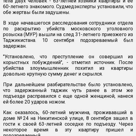
тела двух человек - 63-летней хозяйки квартиры и ее
60-летнего знакомого. Судмедэксперты установили, что
обе жертвы были задушены.
В ходе начавшегося расследования сотрудники отдела
по раскрытию убийств московского уголовного
розыска (МУР) вышли на след 31-летнего приезжего из
Таджикистана. 10 сентября подозреваемый был
задержан.
"Установлено, что преступление он совершил из
корыстных побуждений", - отметил источник. После
убийства злоумышленник похитил из квартиры
довольно крупную сумму денег и скрылся.
При дальнейшем разбирательстве было установлено,
что задержанный таджик чуть ранее в этом же
подъезде расправился с еще одной женщиной, нанеся
ей более 20 ударов ножом.
Как оказалось, 60-летний мужчина, проживавший в
доме №24 на Никитинской улице, 8 сентября зашел в
гости к своей 63-летней соседке по подъезду. Через
некоторое время в эту квартиру пришел и
подозреваемый.