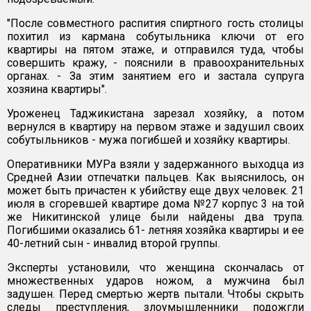
"После совместного распития спиртного гость столицы
похитил из кармана собутыльника ключи от его
квартиры на пятом этаже, и отправился туда, чтобы
совершить кражу, - пояснили в правоохранительных
органах. - За этим занятием его и застала супруга
хозяина квартиры".
Уроженец Таджикистана зарезал хозяйку, а потом
вернулся в квартиру на первом этаже и задушил своих
собутыльников - мужа погибшей и хозяйку квартиры.
Оперативники МУРа взяли у задержанного выходца из
Средней Азии отпечатки пальцев. Как выяснилось, он
может быть причастен к убийству еще двух человек. 21
июля в сгоревшей квартире дома №27 корпус 3 на той
же Никитинской улице были найдены два трупа.
Погибшими оказались 61- летняя хозяйка квартиры и ее
40-летний сын - инвалид второй группы.
Эксперты установили, что женщина скончалась от
множественных ударов ножом, а мужчина был
задушен. Перед смертью жертв пытали. Чтобы скрыть
следы преступления, злоумышленники подожгли