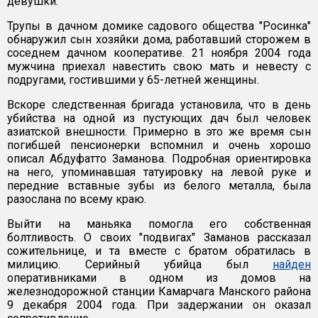
девушки.
Трупы в дачном домике садового общества "Росинка"
обнаружил сын хозяйки дома, работавший сторожем в
соседнем дачном кооперативе. 21 ноября 2004 года
мужчина приехал навестить свою мать и невесту с
подругами, гостившими у 65-летней женщины.
Вскоре следственная бригада установила, что в день
убийства на одной из пустующих дач был человек
азиатской внешности. Примерно в это же время сын
погибшей пенсионерки вспомнил и очень хорошо
описал Абдуфатто Заманова. Подробная ориентировка
на него, упоминавшая татуировку на левой руке и
передние вставные зубы из белого металла, была
разослана по всему краю.
Выйти на маньяка помогла его собственная
болтливость. О своих "подвигах" Заманов рассказал
сожительнице, и та вместе с братом обратилась в
милицию. Серийный убийца был
найден
оперативниками в одном из домов на
железнодорожной станции Камарчага Манского района
9 декабря 2004 года. При задержании он оказал