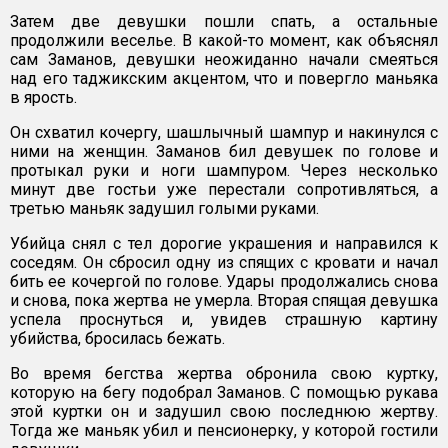
Затем две девушки пошли спать, а остальные
продолжили веселье. В какой-то момент, как объяснял
сам Заманов, девушки неожиданно начали смеяться
над его таджикским акцентом, что и повергло маньяка
в ярость.
Он схватил кочергу, шашлычный шампур и накинулся с
ними на женщин. Заманов бил девушек по голове и
протыкал руки и ноги шампуром. Через несколько
минут две гостьи уже перестали сопротивляться, а
третью маньяк задушил голыми руками.
Убийца снял с тел дорогие украшения и направился к
соседям. Он сбросил одну из спящих с кровати и начал
бить ее кочергой по голове. Удары продолжались снова
и снова, пока жертва не умерла. Вторая спящая девушка
успела проснуться и, увидев страшную картину
убийства, бросилась бежать.
Во время бегства жертва обронила свою куртку,
которую на бегу подобрал Заманов. С помощью рукава
этой куртки он и задушил свою последнюю жертву.
Тогда же маньяк убил и пенсионерку, у которой гостили