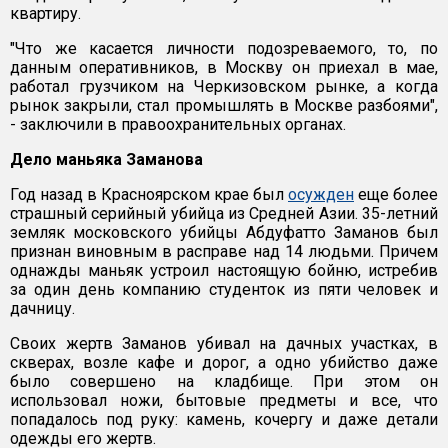
квартиру.
"Что же касается личности подозреваемого, то, по
данным оперативников, в Москву он приехал в мае,
работал грузчиком на Черкизовском рынке, а когда
рынок закрыли, стал промышлять в Москве разбоями",
- заключили в правоохранительных органах.
Дело маньяка Заманова
Год назад в Красноярском крае был
осужден
еще более
страшный серийный убийца из Средней Азии. 35-летний
земляк московского убийцы Абдуфатто Заманов был
признан виновным в расправе над 14 людьми. Причем
однажды маньяк устроил настоящую бойню, истребив
за один день компанию студенток из пяти человек и
дачницу.
Своих жертв Заманов убивал на дачных участках, в
скверах, возле кафе и дорог, а одно убийство даже
было совершено на кладбище. При этом он
использовал ножи, бытовые предметы и все, что
попадалось под руку: камень, кочергу и даже детали
одежды его жертв.