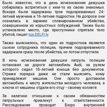
Было известно, что в день исчезновения девушка
собиралась встретиться с кем-то из своих знакомых.
Вскоре были задержаны трое подозреваемых: 24-
летний мужчина и 16-летние подростки. На допросе они
сознались в заранее спланированном убийстве,
совершенном из корыстных побуждений. Также было
установлено место, где преступники спрятали тело
убитой, пишет
rus.DELFI.lv
.
Также выяснилось, что один из подростков является
сыном сотрудника полиции, причем подозреваемого
задержали сразу после убийства, но потом отпустили.
В ночь исчезновения девушки патруль полиции
остановил на дороге автомобиль Audi, за рулем
которого сидел 16-летний юноша без документов.
Стражи порядка даже не стали выяснять, кому
принадлежит машина. Они просто доставили
автомобиль к месту жительства молодого человека, а
ключи от машины отдали его отцу - своему коллеге.
За халатное отношение к своим обязанностям
патрульных привлекут к ответственности.
Расследование проводит Бюро внутренней