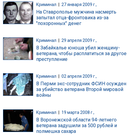
Криминал
|
27 января 2009 г.,
На Ставрополье мужчина насмерть
запытал отца-фронтовика из-за
"похоронных" денег
Криминал
|
29 апреля 2009 г.,
В Забайкалье юноша убил женщину-
ветерана, чтобы расплатиться за другое
преступление
Криминал
|
02 апреля 2009 г.,
В Перми экс-сотрудник ФСИН осужден
за убийство ветерана Второй мировой
войны
Криминал
|
19 марта 2008 г.,
В Воронежской области 94-летнего
ветерана задушили за 500 рублей и
полмешка сахара