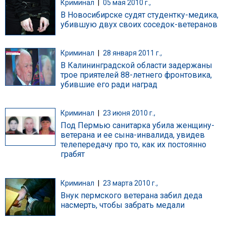
Криминал
|
05 мая 2010 г.,
В Новосибирске судят студентку-медика,
убившую двух своих соседок-ветеранов
Криминал
|
28 января 2011 г.,
В Калининградской области задержаны
трое приятелей 88-летнего фронтовика,
убившие его ради наград
Криминал
|
23 июня 2010 г.,
Под Пермью санитарка убила женщину-
ветерана и ее сына-инвалида, увидев
телепередачу про то, как их постоянно
грабят
Криминал
|
23 марта 2010 г.,
Внук пермского ветерана забил деда
насмерть, чтобы забрать медали