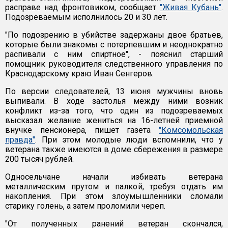
расправе над фронтовиком, сообщает
"Живая Кубань"
.
Подозреваемым исполнилось 20 и 30 лет.
"По подозрению в убийстве задержаны двое братьев,
которые были знакомы с потерпевшим и неоднократно
распивали с ним спиртное", - пояснил старший
помощник руководителя следственного управления по
Краснодарскому краю Иван Сенгеров.
По версии следователей, 13 июня мужчины вновь
выпивали. В ходе застолья между ними возник
конфликт из-за того, что один из подозреваемых
высказал желание жениться на 16-летней приемной
внучке пенсионера, пишет газета
"Комсомольская
правда"
. При этом молодые люди вспомнили, что у
ветерана также имеются в доме сбережения в размере
200 тысяч рублей.
Односельчане начали избивать ветерана
металлическим прутом и палкой, требуя отдать им
накопления. При этом злоумышленники сломали
старику голень, а затем проломили череп.
"От полученных ранений ветеран скончался,