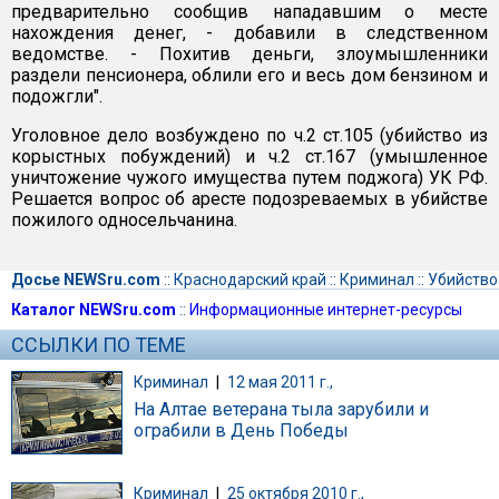
предварительно сообщив нападавшим о месте
нахождения денег, - добавили в следственном
ведомстве. - Похитив деньги, злоумышленники
раздели пенсионера, облили его и весь дом бензином и
подожгли".
Уголовное дело возбуждено по ч.2 ст.105 (убийство из
корыстных побуждений) и ч.2 ст.167 (умышленное
уничтожение чужого имущества путем поджога) УК РФ.
Решается вопрос об аресте подозреваемых в убийстве
пожилого односельчанина.
Досье NEWSru.com
::
Краснодарский край
::
Криминал
::
Убийство
Каталог NEWSru.com
::
Информационные интернет-ресурсы
ССЫЛКИ ПО ТЕМЕ
Криминал
|
12 мая 2011 г.,
На Алтае ветерана тыла зарубили и
ограбили в День Победы
Криминал
|
25 октября 2010 г.,