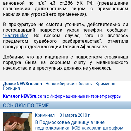
виновной по п."а" ч.3 ст.286 УК РФ (превышение
полномочий должностным лицом с применением
насилия или угрозой его применения).
В прокуратуре не смогли уточнить, действительно ли
пострадавший подросток украл телефон, сообщает
"БалтИнфо"
. Во всяком случае, "это не являлось
предметом судебного разбирательства", отметила
прокурор отдела кассации Татьяна Афанасьева.
Добавим, что до инцидента с подростком стражница
порядка была на хорошем счету у милицейского
начальства и в преступных деяниях не уличалась.
Досье NEWSru.com
::
Новосибирская область
::
Криминал
::
Полиция
Каталог NEWSru.com
::
Информационные интернет-ресурсы
ССЫЛКИ ПО ТЕМЕ
Криминал
|
31 марта 2010 г.,
В Подмосковье дачницу в чине
подполковника ФСБ наказали штрафом