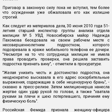
Приговор в законную силу пока не вступил, тем более
что осужденная уже обжаловала его как излишне
строгий.
Как следует из материалов дела, 30 июня 2010 года 51-
летняя старший инспектор группы анализа отдела
милиции №5 УВД Новосибирска майор Надежда
Пахомова беседовала на своем рабочем месте с
несовершеннолетним подростком, которого
подозревала в краже мобильного телефона ее дочери.
"Несмотря на то что сотрудница милиции не имела
права проводить проверки, она решила заставить
подростка признать вину", - отметили в прокуратуре.
"Желая унизить честь и достоинство подростка, она
неоднократно высказала в его адрес оскорбительные
выражения, содержащие в себе нецензурную брань", -
сказано в пресс-релизе. Затем милиционерша нанесла
жертве один удар рукой по голове, а также "хватала
руками за плечи и шею потерпевшего, причиняя ему
физическую боль".
Российская Фемида признала женщину-офицера