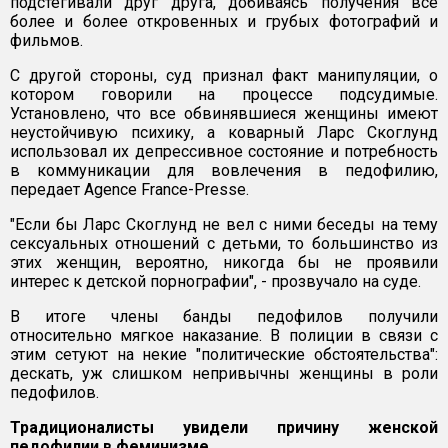
подстегивали друг друга, добиваясь получения все
более и более откровенных и грубых фотографий и
фильмов.
С другой стороны, суд признал факт манипуляции, о
котором говорили на процессе подсудимые.
Установлено, что все обвинявшиеся женщины имеют
неустойчивую психику, а коварный Ларс Скоглунд
использовал их депрессивное состояние и потребность
в коммуникации для вовлечения в педофилию,
передает Agence France-Presse.
"Если бы Ларс Скоглунд не вел с ними беседы на тему
сексуальных отношений с детьми, то большинство из
этих женщин, вероятно, никогда бы не проявили
интерес к детской порнографии", - прозвучало на суде.
В итоге члены банды педофилов получили
относительно мягкое наказание. В полиции в связи с
этим сетуют на некие "политические обстоятельства":
дескать, уж слишком непривычны женщины в роли
педофилов.
Традиционалисты увидели причину женской
педофилии в феминизме