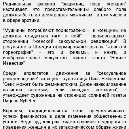
Радикальная фаланга "защитниц прав женщин"
настаивает, что представительницы слабого пола
должны быть во всем равны мужчинам - в том числе и
в сфере эротики.
"Мужчины потребляют порнографию – и женщины не
должны стыдиться тяги к ней!" - провозглашают
сторонники "женской сексуальной революции". В
результате в Швеции сформировался рынок "женской
порнографии" - это и фильмы, и книги, и
изобразительное искусство, пишет газета "Новые
Известия".
Среди апологетов движения за "сексуальное
раскрепощение" женщин - художница Лина Нейдестам.
"Секс может быть феминистским. Даже изнасилование
является таковым, если нападает женщина", -
утверждает художница на страницах солидной газеты
Dagens Nyheter.
Впрочем, традиционалисты явно преувеличивают
успехи феминистов в деле изменения общественных
устоев. Ведь суд как раз видел причины нездорового
поведения женщин в их затворническом образе жизни