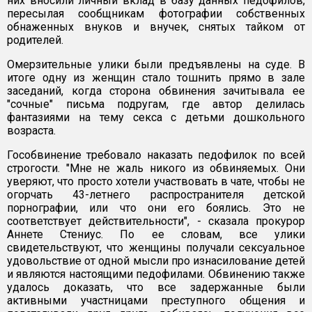
них вносили личный вклад в базу данных педофилов,
пересылая сообщникам фотографии собственных
обнаженных внуков и внучек, снятых тайком от
родителей.
Омерзительные улики были предъявлены на суде. В
итоге одну из женщин стало тошнить прямо в зале
заседаний, когда сторона обвинения зачитывала ее
"сочные" письма подругам, где автор делилась
фантазиями на тему секса с детьми дошкольного
возраста.
Гособвинение требовало наказать педофилок по всей
строгости. "Мне не жаль никого из обвиняемых. Они
уверяют, что просто хотели участвовать в чате, чтобы не
огорчать 43-летнего распространителя детской
порнографии, или что они его боялись. Это не
соответствует действительности", - сказала прокурор
Аннете Стениус. По ее словам, все улики
свидетельствуют, что женщины получали сексуальное
удовольствие от одной мысли про изнасилование детей
и являются настоящими педофилами. Обвинению также
удалось доказать, что все задержанные были
активными участницами преступного общения и