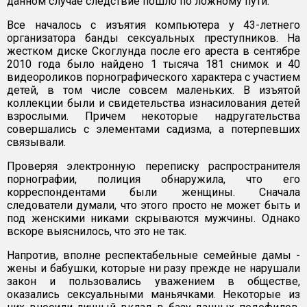
данном случае следствие пошло по ложному пути.
Все началось с изъятия компьютера у 43-летнего
организатора банды сексуальных преступников. На
жестком диске Скоглунда после его ареста в сентябре
2010 года было найдено 1 тысяча 181 снимок и 40
видеороликов порнографического характера с участием
детей, в том числе совсем маленьких. В изъятой
коллекции были и свидетельства изнасилования детей
взрослыми. Причем некоторые надругательства
совершались с элементами садизма, а потерпевших
связывали.
Проверяя электронную переписку распространителя
порнографии, полиция обнаружила, что его
корреспондентами были женщины. Сначала
следователи думали, что этого просто не может быть и
под женскими никами скрываются мужчины. Однако
вскоре выяснилось, что это не так.
Напротив, вполне респектабельные семейные дамы -
жены и бабушки, которые ни разу прежде не нарушали
закон и пользовались уважением в обществе,
оказались сексуальными маньячками. Некоторые из