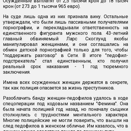
Осужденные выплатят от 2,5 тысячи крон до 18 тысяч
крон (от 273 до 1 тысячи 965 евро).
На суде лишь одна из них признала вину. Остальные
утверждали, что были лишь пассивными получателями
порнографии, и перекладывали ответственность на
единственного фигуранта мужского пола. 43-летний
главный обвиняемый Ларс Скоглунд якобы
манипулировал женщинами, и они соглашались на
обмен детской порнографией только для того, чтобы
"поддержать разговор" в Сети. В итоге "педофил-
подстрекатель" стал единственным, кто получил
реальный срок наказания - 1 год тюремного
заключения.
Имена всех осужденных женщин держатся в секрете,
так как полиция опасается за жизнь преступников.
Разоблачить банду женщин-педофилов удалось в ходе
спецоперации под кодовым названием "Фемина". Она
была начата полицией год назад, но поначалу сыщики
столкнулись с трудностями ментального характера.
Многие полицейские не могли поверить, что вышли на
след педофилов в женском обличье. Им казалось, что в