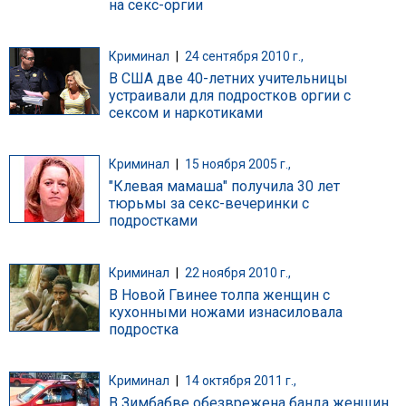
на секс-оргии
Криминал
|
24 сентября 2010 г.,
В США две 40-летних учительницы
устраивали для подростков оргии с
сексом и наркотиками
Криминал
|
15 ноября 2005 г.,
"Клевая мамаша" получила 30 лет
тюрьмы за секс-вечеринки с
подростками
Криминал
|
22 ноября 2010 г.,
В Новой Гвинее толпа женщин с
кухонными ножами изнасиловала
подростка
Криминал
|
14 октября 2011 г.,
В Зимбабве обезврежена банда женщин,