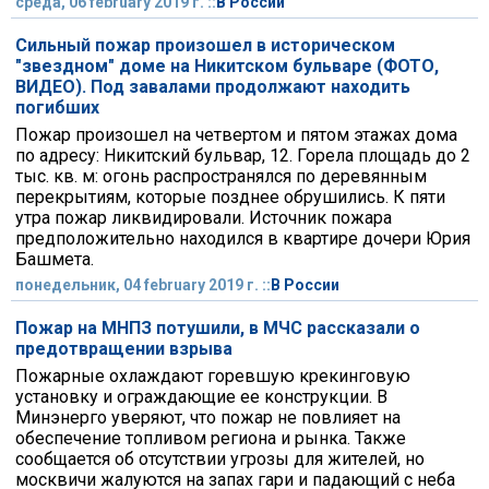
среда, 06 february 2019 г. ::
В России
Сильный пожар произошел в историческом
"звездном" доме на Никитском бульваре (ФОТО,
ВИДЕО). Под завалами продолжают находить
погибших
Пожар произошел на четвертом и пятом этажах дома
по адресу: Никитский бульвар, 12. Горела площадь до 2
тыс. кв. м: огонь распространялся по деревянным
перекрытиям, которые позднее обрушились. К пяти
утра пожар ликвидировали. Источник пожара
предположительно находился в квартире дочери Юрия
Башмета.
понедельник, 04 february 2019 г. ::
В России
Пожар на МНПЗ потушили, в МЧС рассказали о
предотвращении взрыва
Пожарные охлаждают горевшую крекинговую
установку и ограждающие ее конструкции. В
Минэнерго уверяют, что пожар не повлияет на
обеспечение топливом региона и рынка. Также
сообщается об отсутствии угрозы для жителей, но
москвичи жалуются на запах гари и падающий с неба