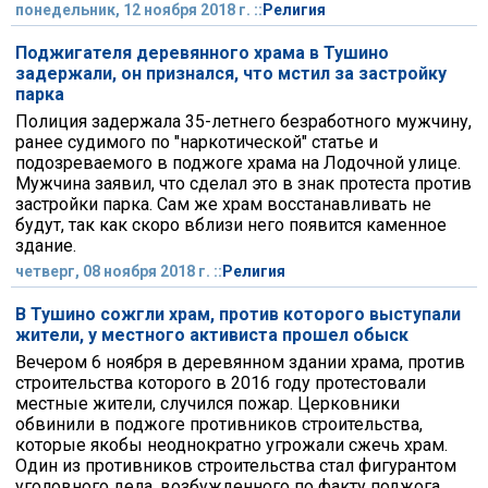
понедельник, 12 ноября 2018 г. ::
Религия
Поджигателя деревянного храма в Тушино
задержали, он признался, что мстил за застройку
парка
Полиция задержала 35-летнего безработного мужчину,
ранее судимого по "наркотической" статье и
подозреваемого в поджоге храма на Лодочной улице.
Мужчина заявил, что сделал это в знак протеста против
застройки парка. Сам же храм восстанавливать не
будут, так как скоро вблизи него появится каменное
здание.
четверг, 08 ноября 2018 г. ::
Религия
В Тушино сожгли храм, против которого выступали
жители, у местного активиста прошел обыск
Вечером 6 ноября в деревянном здании храма, против
строительства которого в 2016 году протестовали
местные жители, случился пожар. Церковники
обвинили в поджоге противников строительства,
которые якобы неоднократно угрожали сжечь храм.
Один из противников строительства стал фигурантом
уголовного дела, возбужденного по факту поджога.